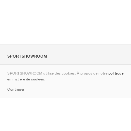
SPORTSHOWROOM
À propos de nous
SPORTSHOWROOM utilise des cookies. À propos de notre
politique
Contact
en matière de cookies
.
Sitemap
Continuer
Marques
Nike
Jordan
adidas