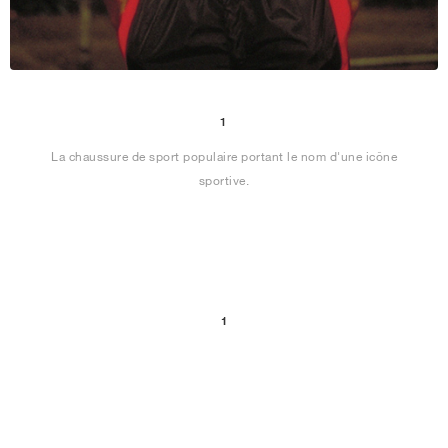
1
La chaussure de sport populaire portant le nom d'une icône
sportive.
1