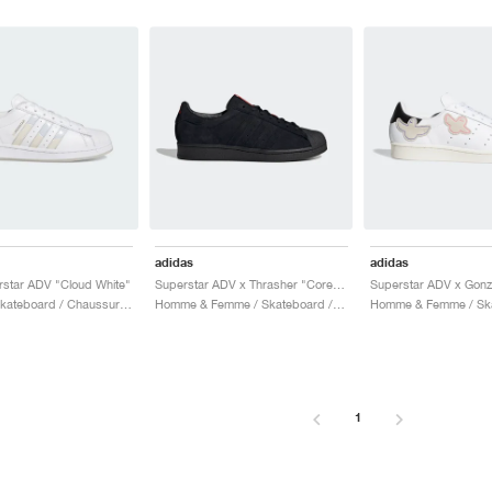
adidas
adidas
star ADV "Cloud White"
Superstar ADV x Thrasher "Core Black & Scarlet"
Superstar ADV x Gon
Homme / Skateboard / Chaussures
Homme & Femme / Skateboard / Chaussures
1