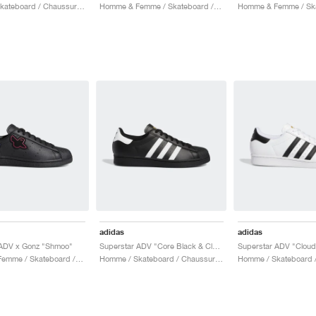
Homme / Skateboard / Chaussures
Homme & Femme / Skateboard / Chaussures
adidas
adidas
 ADV x Gonz "Shmoo"
Superstar ADV "Core Black & Cloud White"
Homme & Femme / Skateboard / Chaussures
Homme / Skateboard / Chaussures