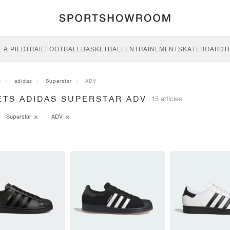
 À PIED
TRAIL
FOOTBALL
BASKETBALL
ENTRAÎNEMENT
SKATEBOARD
T
s
adidas
Superstar
ADV
ETS ADIDAS SUPERSTAR ADV
15 articles
Superstar
ADV