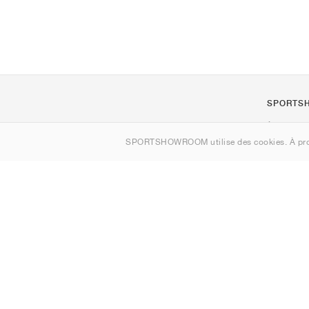
SPORTS
À propos d
SPORTSHOWROOM utilise des cookies. À pro
Contact
Sitemap