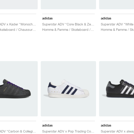
adidas
adidas
Superstar ADV x Kader "Monochrome Black"
Superstar ADV "Core Black & Zero Metalic"
Superstar ADV "White
Homme / Skateboard / Chaussures
Homme & Femme / Skateboard / Chaussures
adidas
adidas
Superstar ADV "Carbon & Collegiate Purple"
Superstar ADV x Pop Trading Co "Cloud White & Collegiate Navy"