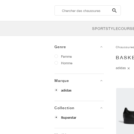
search-
btn
SPORTSTYLE
COURSE
Genre
Chaussure
Femme
BASK
Homme
adidas
Marque
adidas
Collection
Superstar