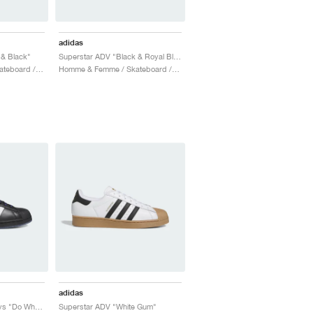
adidas
 & Black"
Superstar ADV "Black & Royal Blue"
Homme & Femme / Skateboard / Chaussures
Homme & Femme / Skateboard / Chaussures
adidas
Superstar ADV x always "Do What You Should Do"
Superstar ADV "White Gum"