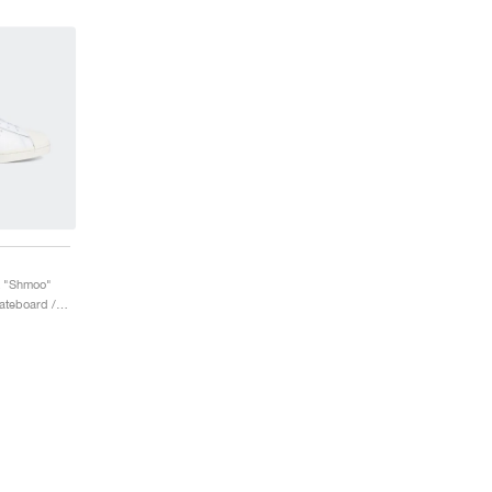
z "Shmoo"
Homme & Femme / Skateboard / Chaussures