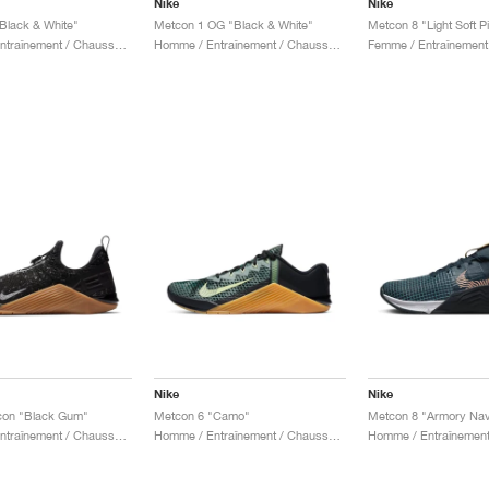
Nike
Nike
Black & White"
Metcon 1 OG "Black & White"
Metcon 8 "Light Soft P
Homme / Entraînement / Chaussures
Homme / Entraînement / Chaussures
Nike
Nike
con "Black Gum"
Metcon 6 "Camo"
Homme / Entraînement / Chaussures
Homme / Entraînement / Chaussures