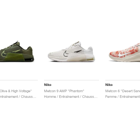
Nike
Nike
Olive & High Voltage"
Metcon 9 AMP "Phantom"
Homme / Entraînement / Chaussures
Homme / Entraînement / Chaussures