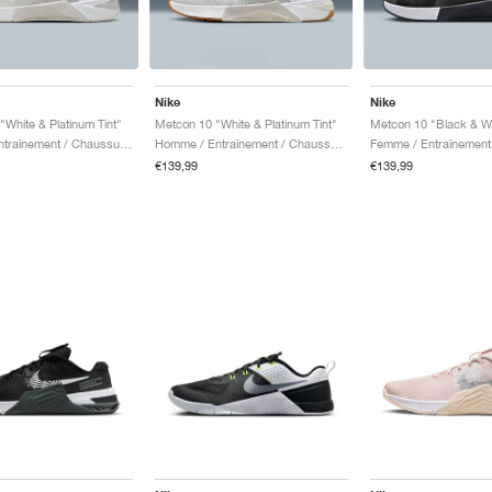
Nike
Nike
"White & Platinum Tint"
Metcon 10 "White & Platinum Tint"
Metcon 10 "Black & W
Femme / Entraînement / Chaussures
Homme / Entraînement / Chaussures
€139,99
€139,99