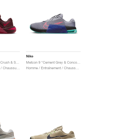
Nike
Metcon 10 "Burgundy Crush & Sweet Beet"
Metcon 9 "Cement Grey & Concord"
Femme / Entraînement / Chaussures
Homme / Entraînement / Chaussures