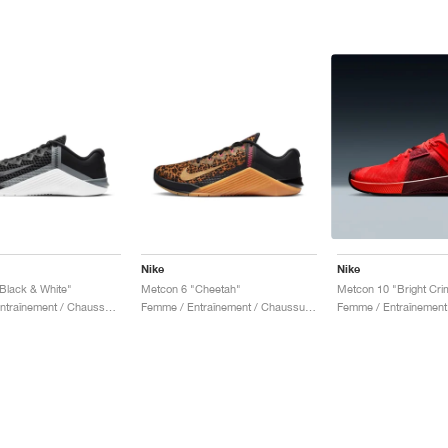
Nike
Nike
Black & White"
Metcon 6 "Cheetah"
Homme / Entraînement / Chaussures
Femme / Entraînement / Chaussures