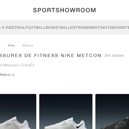
 À PIED
TRAIL
FOOTBALL
BASKETBALL
ENTRAÎNEMENT
SKATEBOARD
T
s
Nike
Metcon
SSURES DE FITNESS NIKE METCON
204 articles
de Nike pour CrossFit.
Metcon