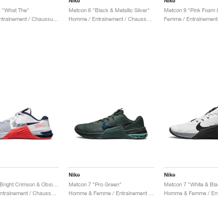
Nike
Nike
 "What The"
Metcon 6 "Black & Metallic Silver"
Femme / Entraînement / Chaussures
Homme / Entraînement / Chaussures
Nike
Nike
Metcon 8 "Bright Crimson & Obsidian"
Metcon 7 "Pro Green"
Metcon 7 "White & Bla
Homme / Entraînement / Chaussures
Homme & Femme / Entraînement / Chaussures