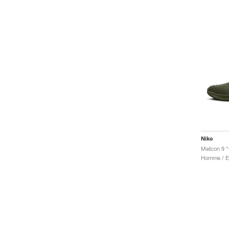
Nike
Metcon 9 "