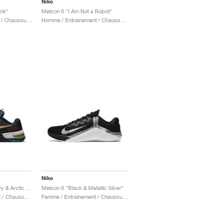
Nike
ink"
Metcon 6 "I Am Not a Robot"
Femme / Entraînement / Chaussures
Homme / Entraînement / Chaussures
Nike
Metcon 8 "Armory Navy & Arctic Orange"
Metcon 6 "Black & Metallic Silver"
Homme / Entraînement / Chaussures
Femme / Entraînement / Chaussures