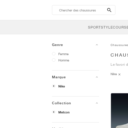
search-
btn
SPORTSTYLE
COURSE
Genre
Chaussure
Femme
CHAU
Homme
Le favori 
Nike
Marque
Nike
Collection
Metcon