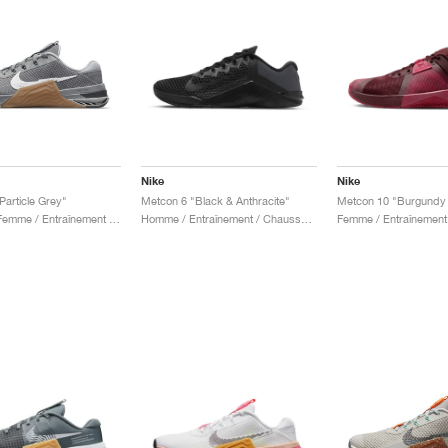
Nike
Nike
Particle Grey"
Metcon 6 "Black & Anthracite"
Homme & Femme / Entraînement / Chaussures
Homme / Entraînement / Chaussures