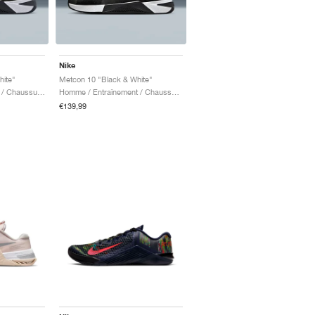
Nike
hite"
Metcon 10 "Black & White"
Femme / Entraînement / Chaussures
Homme / Entraînement / Chaussures
€139,99