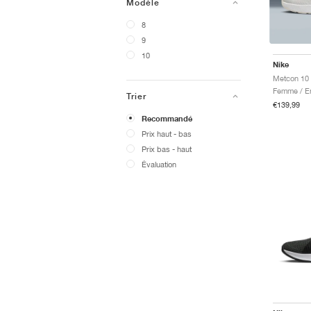
Modèle
8
9
10
Nike
Metcon 10 
Trier
€139,99
Recommandé
Prix ​​haut - bas
Prix ​​bas - haut
Évaluation