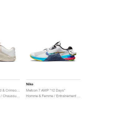
Nike
Metcon 6 "Desert Sand & Crimson Bliss"
Metcon 7 AMP "12 Days"
Femme / Entraînement / Chaussures
Homme & Femme / Entraînement / Chaussures