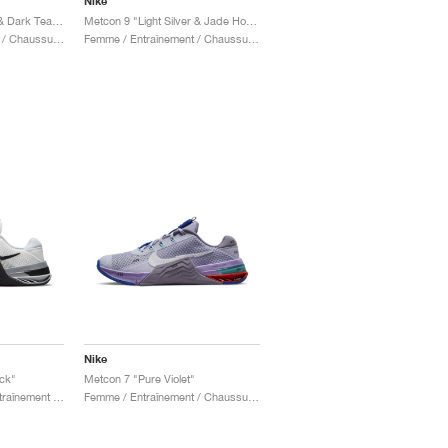
Nike
Metcon 9 "Pink Foam & Dark Team Red"
Metcon 9 "Light Silver & Jade Horizon"
Femme / Entraînement / Chaussures
Femme / Entraînement / Chaussures
Nike
ck"
Metcon 7 "Pure Violet"
Homme & Femme / Entraînement / Chaussures
Femme / Entraînement / Chaussures