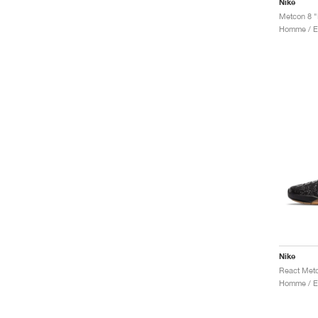
Nike
Metcon 8 "
Nike
React Met