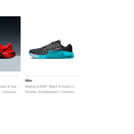
Nike
Metcon 10 "Bright Crimson & Team Red"
Metcon 9 AMP "Black & Dusty Cactus"
Femme / Entraînement / Chaussures
Femme / Entraînement / Chaussures