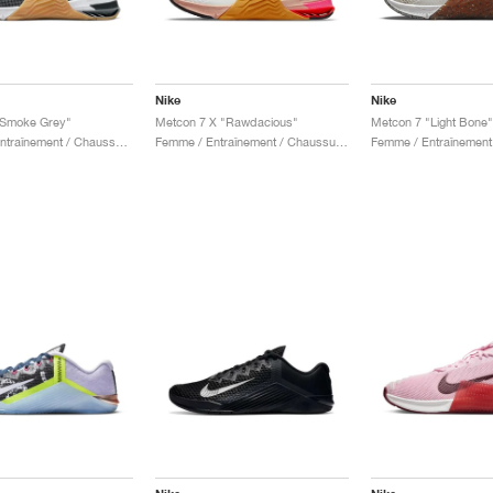
Nike
Nike
"Smoke Grey"
Metcon 7 X "Rawdacious"
Metcon 7 "Light Bone"
Homme / Entraînement / Chaussures
Femme / Entraînement / Chaussures