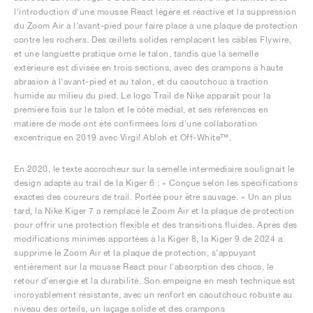
l'introduction d'une mousse React légère et réactive et la suppression
du Zoom Air à l'avant-pied pour faire place à une plaque de protection
contre les rochers. Des œillets solides remplacent les câbles Flywire,
et une languette pratique orne le talon, tandis que la semelle
extérieure est divisée en trois sections, avec des crampons à haute
abrasion à l'avant-pied et au talon, et du caoutchouc à traction
humide au milieu du pied. Le logo Trail de Nike apparaît pour la
première fois sur le talon et le côté médial, et ses références en
matière de mode ont été confirmées lors d'une collaboration
excentrique en 2019 avec Virgil Abloh et Off-White™.
En 2020, le texte accrocheur sur la semelle intermédiaire soulignait le
design adapté au trail de la Kiger 6 : « Conçue selon les spécifications
exactes des coureurs de trail. Portée pour être sauvage. » Un an plus
tard, la Nike Kiger 7 a remplacé le Zoom Air et la plaque de protection
pour offrir une protection flexible et des transitions fluides. Après des
modifications minimes apportées à la Kiger 8, la Kiger 9 de 2024 a
supprimé le Zoom Air et la plaque de protection, s'appuyant
entièrement sur la mousse React pour l'absorption des chocs, le
retour d'énergie et la durabilité. Son empeigne en mesh technique est
incroyablement résistante, avec un renfort en caoutchouc robuste au
niveau des orteils, un laçage solide et des crampons