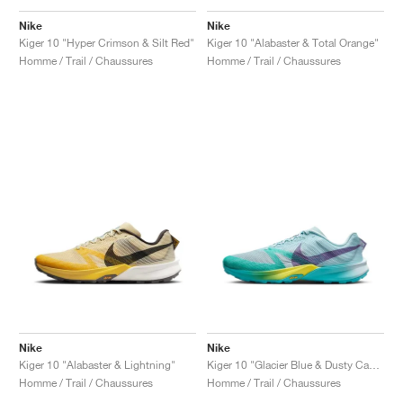
FIELD GENERAL
CRAZE
ADIRACER
MULE
471
GEL-CUMULUS 16
G.T. CUT
FORCE 58
TEKKIRA CUP
508
JORDAN
Nike
Nike
Kiger 10 "Hyper Crimson & Silt Red"
Kiger 10 "Alabaster & Total Orange"
KILLSHOT 2
MOTO 2K
ITALIA
LEGACY 312
ALLERDALE
G.T. FUTURE
PS8
ALOHA SUPER
600
Homme / Trail / Chaussures
Homme / Trail / Chaussures
TOTAL 90
PHENOMENA
FORUM
JUMPMAN JACK
2000
VERTEBRAE
808
AVA ROVER
1000
HAMBURG
204L
AIR MAX 95
933
MIND
860V2
AIR RIFT
Nike
Nike
Kiger 10 "Alabaster & Lightning"
Kiger 10 "Glacier Blue & Dusty Cactus"
Homme / Trail / Chaussures
Homme / Trail / Chaussures