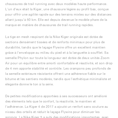
chaussures de trail running avec deux modèles haute performance.
L'un d'eux était la Kiger, une chaussure légère au profil bas, conçue
pour offrir une agilité rapide sur des terrains mixtes sur des distances
allant jusqu'à 50 km. Elle est depuis devenue le modèle phare de la
marque en matière de chaussures de trail running rapides.
La tige en mesh respirant de la Nike Kiger originale est dotée de
sections densément tissées et de renforts minimaux pour plus de
durabilité, tandis que le laçage Flywire offre un excellent maintien
grâce à l'enveloppe au milieu du pied et à la languette à soufflet. Sa
semelle Phylon sur toute la longueur est dotée de deux unités Zoom
Air pour un équilibre entre amorti confortable et réactivité, et son drop
de 4 mm apporte stabilité et contrôle. Les crampons peu profonds de
la semelle extérieure résistante offrent une adhérence fiable sur le
bitume et les sentiers modérés, tandis que l'esthétique minimaliste et
élégante donne le ton à la série.
De petites modifications apportées à ses successeurs ont amélioré
des éléments tels que le confort, la réactivité, le maintien et
l'adhérence. La Kiger 4 de 2017 a ajouté un renfort sans couture au
niveau des orteils et réduit le laçage Flywire pour diminuer les
accrocs. La Nike Kiger 5 a subi des modifications importantes, avec