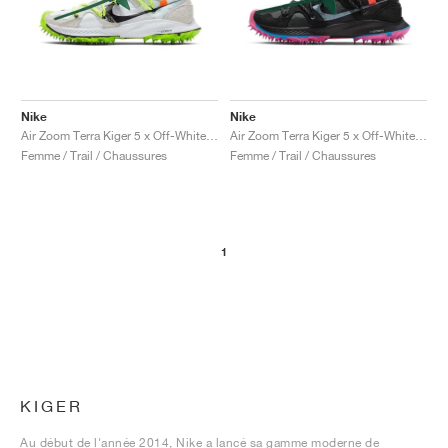
Nike
Nike
Air Zoom Terra Kiger 5 x Off-White™ "Athlete in Progress"
Air Zoom Terra Kiger 5 x Off-White™ "Athlete in Progress"
Femme / Trail / Chaussures
Femme / Trail / Chaussures
1
KIGER
Au début de l'année 2014, Nike a lancé sa gamme moderne de