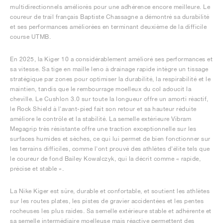
multidirectionnels améliorés pour une adhérence encore meilleure. Le
coureur de trail français Baptiste Chassagne a démontré sa durabilité
et ses performances améliorées en terminant deuxième de la difficile
course UTMB.
En 2025, la Kiger 10 a considérablement amélioré ses performances et
sa vitesse. Sa tige en maille leno à drainage rapide intègre un tissage
stratégique par zones pour optimiser la durabilité, la respirabilité et le
maintien, tandis que le rembourrage moelleux du col adoucit la
cheville. Le Cushlon 3.0 sur toute la longueur offre un amorti réactif,
le Rock Shield à l'avant-pied fait son retour et sa hauteur réduite
améliore le contrôle et la stabilité. La semelle extérieure Vibram
Megagrip très résistante offre une traction exceptionnelle sur les
surfaces humides et sèches, ce qui lui permet de bien fonctionner sur
les terrains difficiles, comme l'ont prouvé des athlètes d'élite tels que
le coureur de fond Bailey Kowalczyk, qui la décrit comme « rapide,
précise et stable ».
La Nike Kiger est sûre, durable et confortable, et soutient les athlètes
sur les routes plates, les pistes de gravier accidentées et les pentes
rocheuses les plus raides. Sa semelle extérieure stable et adhérente et
sa semelle intermédiaire moelleuse mais réactive permettent des