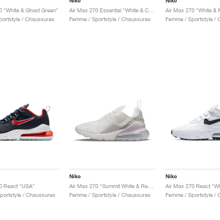
Nike
Nike
0 "White & Ghost Green"
Air Max 270 Essential "White & Cashmere"
Air Max 270 "White & M
ortstyle / Chaussures
Femme / Sportstyle / Chaussures
Femme / Sportstyle /
Nike
Nike
0 React "USA"
Air Max 270 "Summit White & Regal Pink"
Air Max 270 React "Wh
ortstyle / Chaussures
Femme / Sportstyle / Chaussures
Femme / Sportstyle /