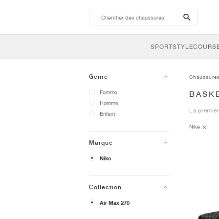
search-
btn
SPORTSTYLE
COURSE
Genre
Chaussure
Femme
BASKE
Homme
La premièr
Enfant
Nike
Marque
Nike
Collection
Air Max 270