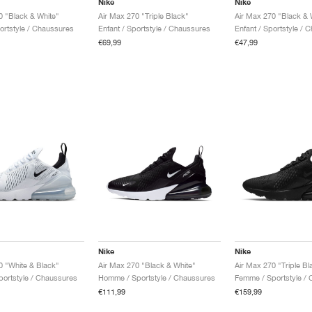
Nike
Nike
0 "Black & White"
Air Max 270 "Triple Black"
Air Max 270 "Black & 
portstyle / Chaussures
Enfant / Sportstyle / Chaussures
Enfant / Sportstyle / 
€69,99
€47,99
Nike
Nike
0 "White & Black"
Air Max 270 "Black & White"
Air Max 270 "Triple Bl
ortstyle / Chaussures
Homme / Sportstyle / Chaussures
Femme / Sportstyle /
€111,99
€159,99