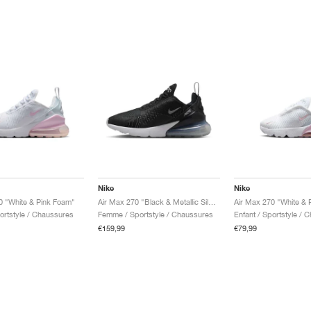
Nike
Nike
0 "White & Pink Foam"
Air Max 270 "Black & Metallic Silver"
Air Max 270 "White & 
portstyle / Chaussures
Femme / Sportstyle / Chaussures
Enfant / Sportstyle / 
€159,99
€79,99