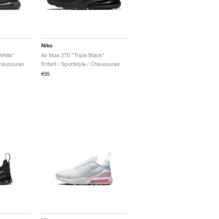
Nike
White"
Air Max 270 "Triple Black"
Chaussures
Enfant / Sportstyle / Chaussures
€95