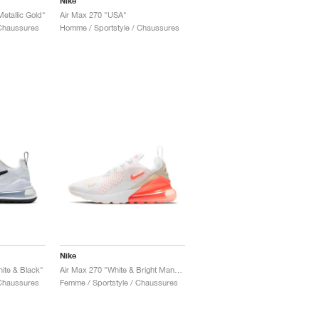
Nike
etallic Gold"
Air Max 270 "USA"
 Chaussures
Homme / Sportstyle / Chaussures
Nike
ite & Black"
Air Max 270 "White & Bright Mango"
 Chaussures
Femme / Sportstyle / Chaussures