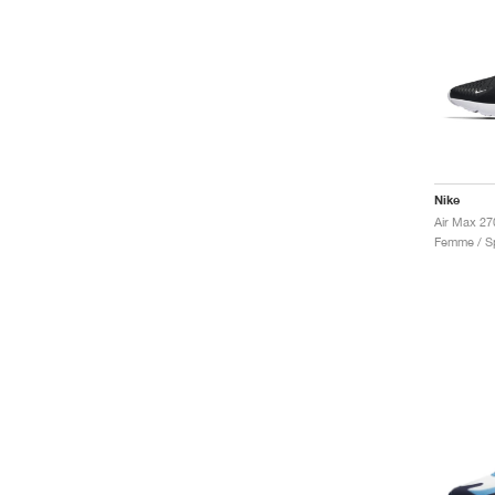
Nike
Air Max 27
Femme / Sp