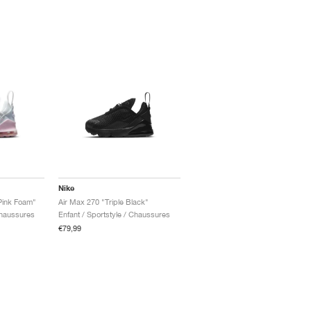
Nike
Pink Foam"
Air Max 270 "Triple Black"
Chaussures
Enfant / Sportstyle / Chaussures
€79,99