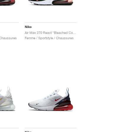
Nike
Air Max 270 React "Bleached Coral"
 Chaussures
Femme / Sportstyle / Chaussures