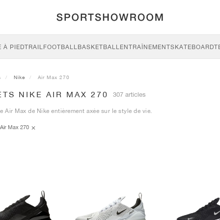
 À PIED
TRAIL
FOOTBALL
BASKETBALL
ENTRAÎNEMENT
SKATEBOARD
T
s
Nike
Air Max 270
TS NIKE AIR MAX 270
307 articles
e Air Max de Nike entièrement axée sur le style de vie.
Air Max 270