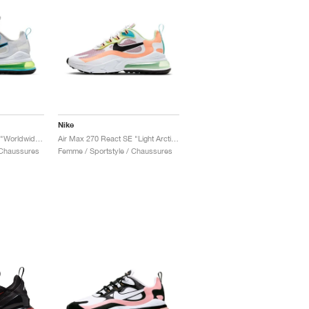
Nike
Air Max 270 React SE "Worldwide Pack"
Air Max 270 React SE "Light Arctic Pink"
 Chaussures
Femme / Sportstyle / Chaussures