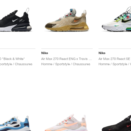
Nike
Nike
0 "Black & White"
Air Max 270 React ENG x Travis Scott "Cactus Trails"
ortstyle / Chaussures
Homme / Sportstyle / Chaussures
Homme / Sportstyle /