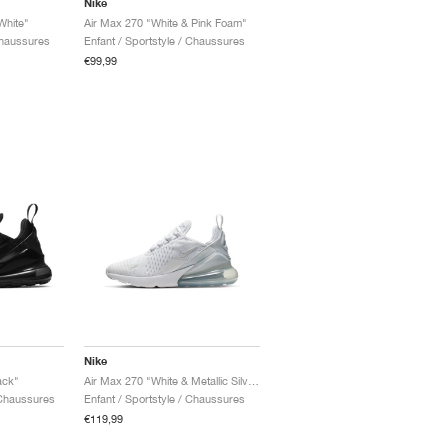
Nike
White"
Air Max 270 "White & Pink Foam"
Chaussures
Enfant / Sportstyle / Chaussures
€99,99
Nike
ack"
Air Max 270 "White & Metallic Silver"
 Chaussures
Enfant / Sportstyle / Chaussures
€119,99