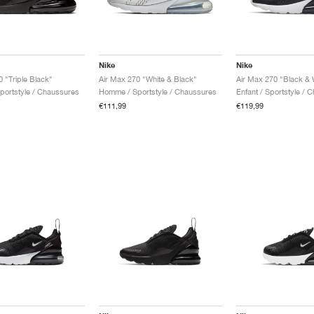
Nike
Nike
 "Triple Black"
Air Max 270 "White & Black"
Air Max 270 "Black & 
ortstyle / Chaussures
Homme / Sportstyle / Chaussures
Enfant / Sportstyle / 
€111,99
€119,99