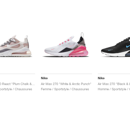
Nike
Nike
Air Max 270 React "Plum Chalk & Stone Mauve"
Air Max 270 "White & Arctic Punch"
ortstyle / Chaussures
Femme / Sportstyle / Chaussures
Homme / Sportstyle /