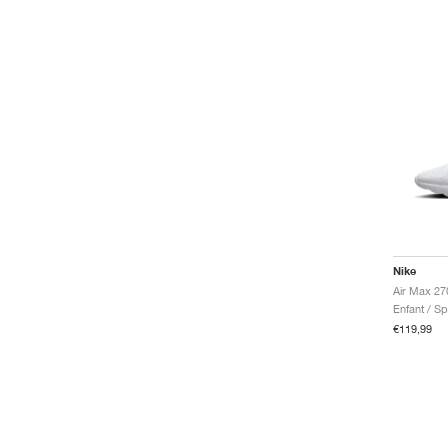
Nike
Air Max 27
Enfant / S
€119,99