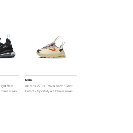
Nike
Air Max 270 "Black & Light Blue Fury"
Air Max 270 x Travis Scott "Cactus Trails"
 Chaussures
Enfant / Sportstyle / Chaussures