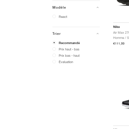
Modèle
React
Nike
Air Max 270
Trier
Homme / Sp
Recommandé
€111,99
Prix ​​haut - bas
Prix ​​bas - haut
Évaluation