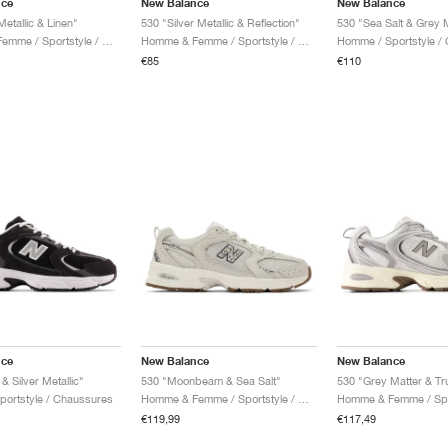
nce
New Balance
New Balance
etallic & Linen"
530 "Silver Metallic & Reflection"
530 "Sea Salt & Grey 
Homme & Femme / Sportstyle / Chaussures
Homme & Femme / Sportstyle / Chaussures
Homme / Sportstyle /
€85
€110
nce
New Balance
New Balance
& Silver Metallic"
530 "Moonbeam & Sea Salt"
530 "Grey Matter & Truf
ortstyle / Chaussures
Homme & Femme / Sportstyle / Chaussures
€119,99
€117,49