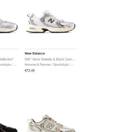
New Balance
Reflection"
530 "Silver Metallic & Black Cement"
Homme & Femme / Sportstyle / Chaussures
Homme & Femme / Sportstyle / Chaussures
€72,49