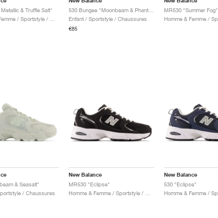
nce
New Balance
New Balance
Metallic & Truffle Salt"
530 Bungee "Moonbeam & Phantom"
MR530 "Summer Fog"
Homme & Femme / Sportstyle / Chaussures
Enfant / Sportstyle / Chaussures
€85
nce
New Balance
New Balance
beam & Seasalt"
MR530 "Eclipse"
530 "Eclipse"
ortstyle / Chaussures
Homme & Femme / Sportstyle / Chaussures