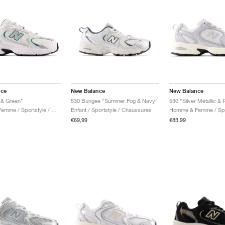
nce
New Balance
New Balance
 & Green"
530 Bungee "Summer Fog & Navy"
530 "Silver Metallic & 
Homme & Femme / Sportstyle / Chaussures
Enfant / Sportstyle / Chaussures
€69,99
€83,99