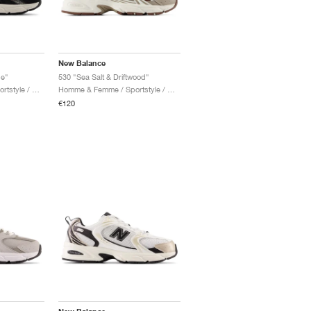
New Balance
pe"
530 "Sea Salt & Driftwood"
Homme & Femme / Sportstyle / Chaussures
Homme & Femme / Sportstyle / Chaussures
€120