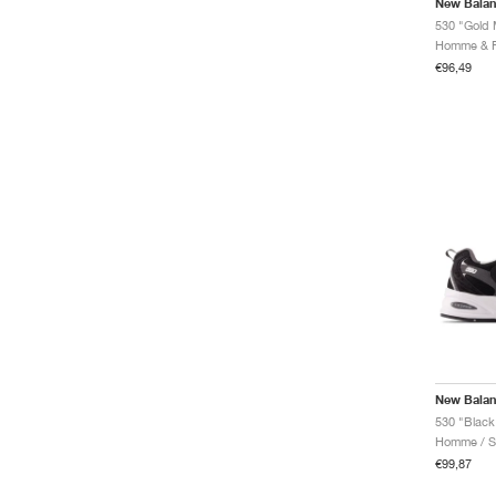
New Bala
530 "Gold M
€96,49
New Bala
530 "Black 
Homme / Sp
€99,87