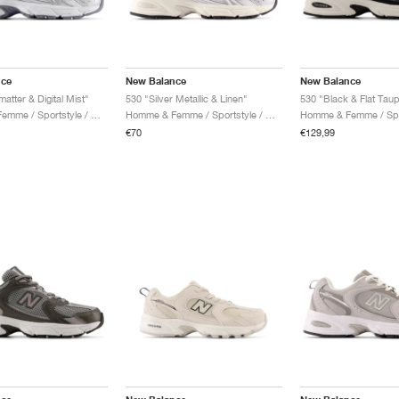
nce
New Balance
New Balance
atter & Digital Mist"
530 "Silver Metallic & Linen"
530 "Black & Flat Tau
Homme & Femme / Sportstyle / Chaussures
Homme & Femme / Sportstyle / Chaussures
€70
€129,99