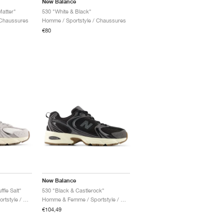
New Balance
Matter"
530 "White & Black"
 Chaussures
Homme / Sportstyle / Chaussures
€80
New Balance
fle Salt"
530 "Black & Castlerock"
Homme & Femme / Sportstyle / Chaussures
Homme & Femme / Sportstyle / Chaussures
€104,49