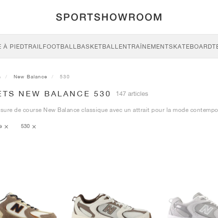
 À PIED
TRAIL
FOOTBALL
BASKETBALL
ENTRAÎNEMENT
SKATEBOARD
T
s
New Balance
530
ETS NEW BALANCE 530
147 articles
ure de course New Balance classique avec un attrait pour la mode contempo
ce
530