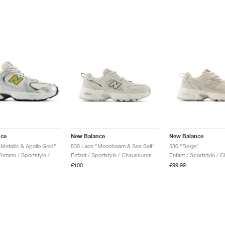
nce
New Balance
New Balance
 Metallic & Apollo Gold"
530 Lace "Moonbeam & Sea Salt"
530 "Beige"
Homme & Femme / Sportstyle / Chaussures
Enfant / Sportstyle / Chaussures
Enfant / Sportstyle / 
€100
€99,99