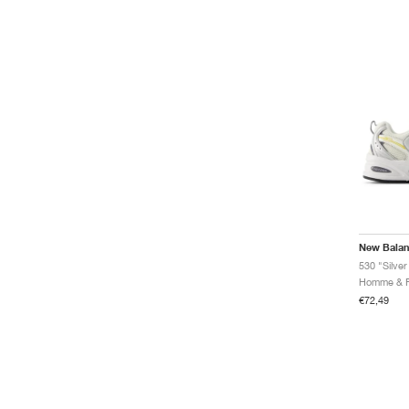
New Bala
530 "Silver
€72,49