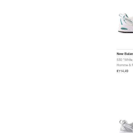
New Bala
530 "White
€114,49