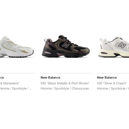
nce
New Balance
New Balance
 & Stoneware"
530 "Black Metallic & Plum Brown"
530 "Silver & Cream"
Homme & Femme / Sportstyle / Chaussures
Homme / Sportstyle / Chaussures
Homme / Sportstyle /