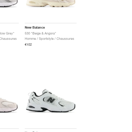
New Balance
dow Grey"
530 "Beige & Angora"
 Chaussures
Homme / Sportstyle / Chaussures
€102