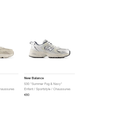
New Balance
530 "Summer Fog & Navy"
Chaussures
Enfant / Sportstyle / Chaussures
€80