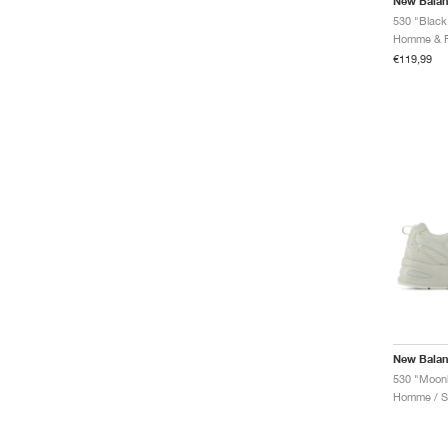
New Bala
530 "Black 
€119,99
New Bala
530 "Moon
Homme / Sp