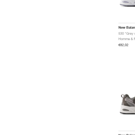
New Bala
530 "Grey m
€82,02