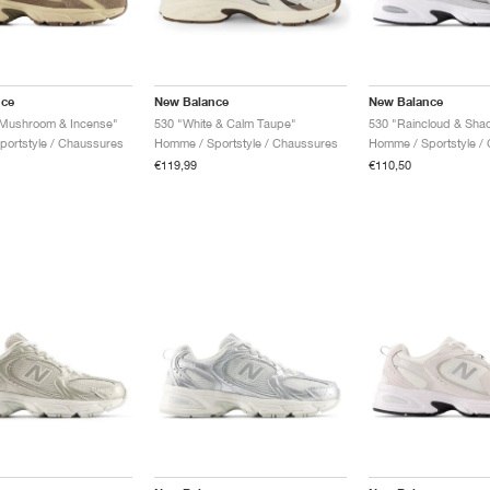
nce
New Balance
New Balance
 Mushroom & Incense"
530 "White & Calm Taupe"
530 "Raincloud & Sha
ortstyle / Chaussures
Homme / Sportstyle / Chaussures
Homme / Sportstyle /
€119,99
€110,50