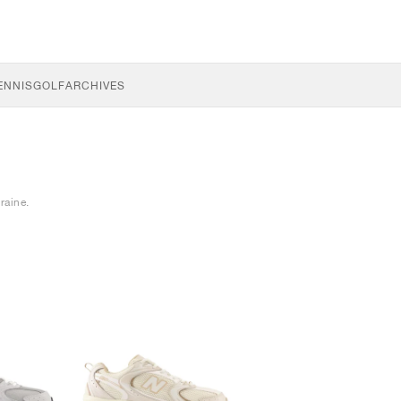
ENNIS
GOLF
ARCHIVES
raine.