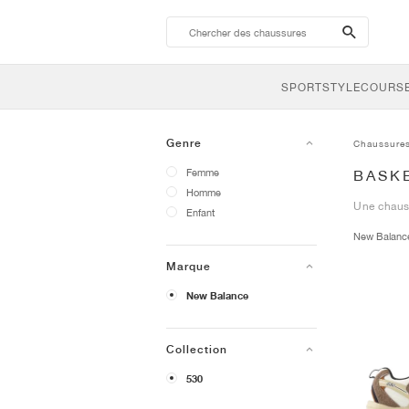
search-
btn
SPORTSTYLE
COURSE
Genre
Chaussure
Femme
BASK
Homme
Une chauss
Enfant
New Balan
Marque
New Balance
Collection
530