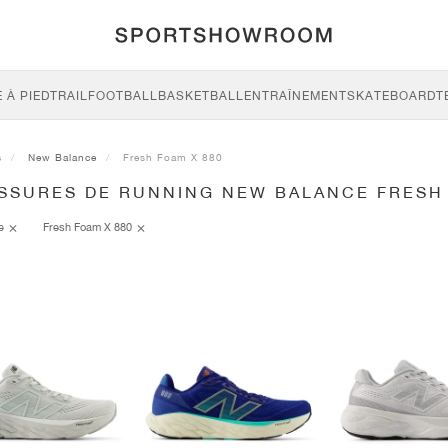
 À PIED
TRAIL
FOOTBALL
BASKETBALL
ENTRAÎNEMENT
SKATEBOARD
T
s
New Balance
Fresh Foam X 880
SSURES DE RUNNING NEW BALANCE FRESH
ce
Fresh Foam X 880