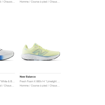
Femme / Course à pied / Chaussures
Homme / Course à pied / Chaussures
New Balance
Fresh Foam X 880v15 "White & Blue Agate"
Fresh Foam X 880v14 "Limelight & Chrome Blue"
Homme / Course à pied / Chaussures
Homme / Course à pied / Chaussures