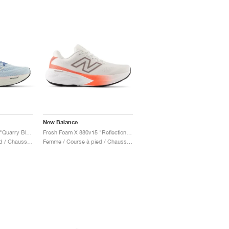
New Balance
Fresh Foam X 880v14 "Quarry Blue & Sea Salt"
Fresh Foam X 880v15 "Reflection & Urgent Red"
Femme / Course à pied / Chaussures
Femme / Course à pied / Chaussures