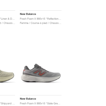
New Balance
Fresh Foam X 880v15 "Linen & Dark Ice Wine'"
Fresh Foam X 880v15 "Reflection & Electric Jade"
Femme / Course à pied / Chaussures
Femme / Course à pied / Chaussures
New Balance
Fresh Foam X 880v15 "Shipyard & Arid Stone"
Fresh Foam X 880v15 "Slate Grey & Urgent Red"