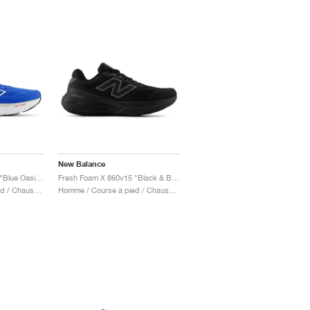
New Balance
Fresh Foam X 880v14 "Blue Oasis & True Red"
Fresh Foam X 860v15 "Black & Black Metallic"
Homme / Course à pied / Chaussures
Homme / Course à pied / Chaussures