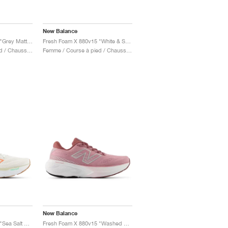
New Balance
Fresh Foam X 880v15 "Grey Matter & Raincloud"
Fresh Foam X 880v15 "White & Sea Salt"
Femme / Course à pied / Chaussures
Femme / Course à pied / Chaussures
New Balance
Fresh Foam X 880v14 "Sea Salt & Gulf Red"
Fresh Foam X 880v15 "Washed Burgundy & Pink Taffy"