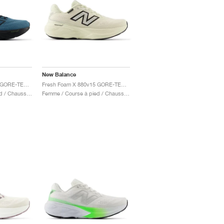
New Balance
Fresh Foam X 880v14 GORE-TEX "Terrarium & Black"
Fresh Foam X 880v15 GORE-TEX "Permafrost & Mineral"
Femme / Course à pied / Chaussures
Femme / Course à pied / Chaussures