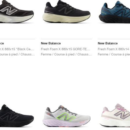
nce
New Balance
New Balance
Fresh Foam X 880v15 "Black Cement & Sea Salt"
Fresh Foam X 880v15 GORE-TEX "Black & Timberwolf"
Femme / Course à pied / Chaussures
Femme / Course à pied / Chaussures