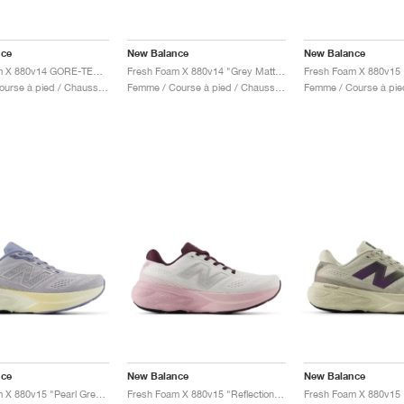
nce
New Balance
New Balance
Fresh Foam X 880v14 GORE-TEX "Black & Phantom "
Fresh Foam X 880v14 "Grey Matter & Taro"
Femme / Course à pied / Chaussures
Femme / Course à pied / Chaussures
nce
New Balance
New Balance
Fresh Foam X 880v15 "Pearl Grey & Dusk Shower"
Fresh Foam X 880v15 "Reflection & Rose Sugar"