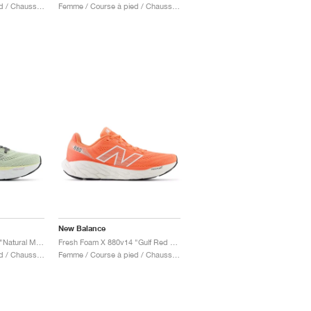
Femme / Course à pied / Chaussures
Femme / Course à pied / Chaussures
New Balance
Fresh Foam X 880v14 "Natural Mint & Silver Metallic"
Fresh Foam X 880v14 "Gulf Red & Sea Salt"
Femme / Course à pied / Chaussures
Femme / Course à pied / Chaussures