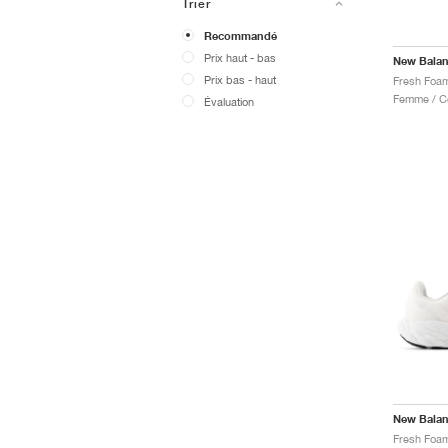
Trier
Recommandé
Prix ​​haut - bas
New Bala
Prix ​​bas - haut
Évaluation
New Bala