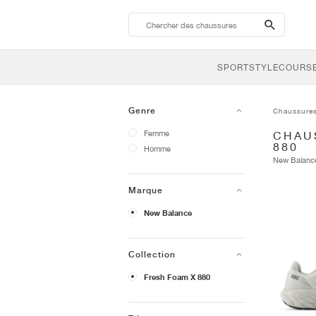
search-
btn
SPORTSTYLE
COURSE
Genre
Chaussure
Femme
CHAU
880
Homme
New Balan
Marque
New Balance
Collection
Fresh Foam X 880