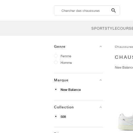
search-
btn
SPORTSTYLE
COURSE
Genre
Chaussure
Femme
CHAU
Homme
New Balan
Marque
New Balance
Collection
508