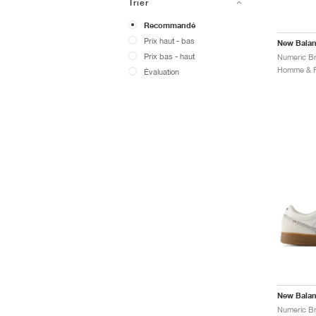
Trier
Recommandé
Prix ​​haut - bas
New Bala
Prix ​​bas - haut
Évaluation
New Bala