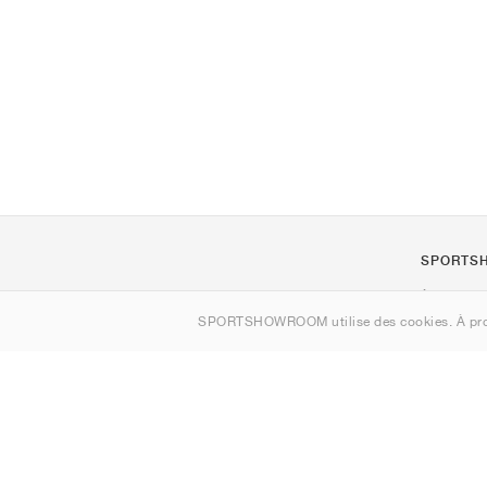
SPORTS
À propos d
SPORTSHOWROOM utilise des cookies. À pro
Contact
Sitemap