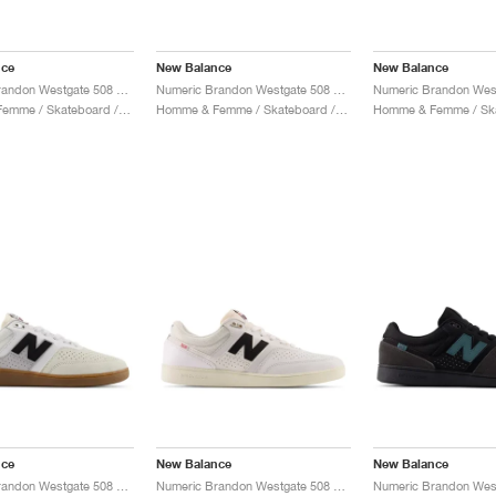
nce
New Balance
New Balance
Numeric Brandon Westgate 508 "White & Medusa Green"
Numeric Brandon Westgate 508 "Reflection & Fairweather Blue"
Homme & Femme / Skateboard / Chaussures
Homme & Femme / Skateboard / Chaussures
nce
New Balance
New Balance
Numeric Brandon Westgate 508 "Sea Salt & Black"
Numeric Brandon Westgate 508 "White & Black"