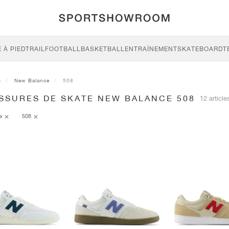
 À PIED
TRAIL
FOOTBALL
BASKETBALL
ENTRAÎNEMENT
SKATEBOARD
T
s
New Balance
508
SSURES DE SKATE NEW BALANCE 508
12 article
ce
508