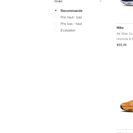
Trier
Recommandé
Prix ​​haut - bas
Prix ​​bas - haut
Nike
Évaluation
€93,49