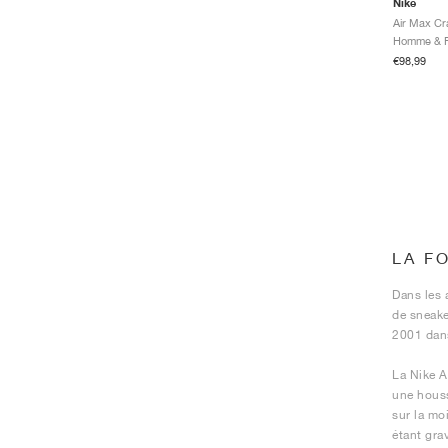
Nike
Air Max Cr
€98,99
LA F
Dans les 
de sneake
2001 dans
La Nike A
une houss
sur la mo
étant gra