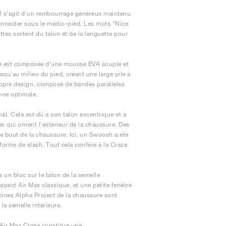
 Il s'agit d'un rembourrage généreux maintenu
onnecter sous le médio-pied. Les mots "Nice
ttes sortent du talon et de la languette pour
Elle est composée d'une mousse EVA souple et
squ'au milieu du pied, créant une large pile à
ropre design, composé de bandes parallèles
nce optimale.
al. Cela est dû à son talon excentrique et à
 qui ornent l'extérieur de la chaussure. Des
 le bout de la chaussure. Ici, un Swoosh a été
n forme de slash. Tout cela confère à la Craze
 un bloc sur le talon de la semelle
spect Air Max classique, et une petite fenêtre
racines Alpha Project de la chaussure sont
 la semelle intérieure.
 Air Max Craze constitue une