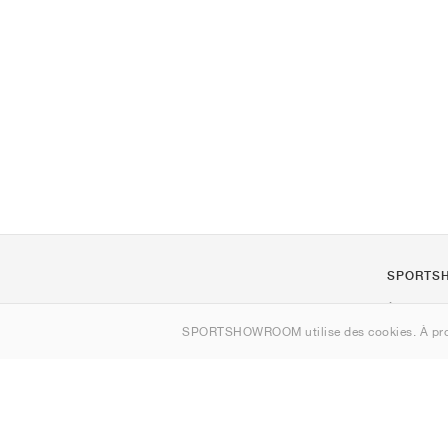
SPORTS
À propos d
SPORTSHOWROOM utilise des cookies. À pro
Contact
Sitemap