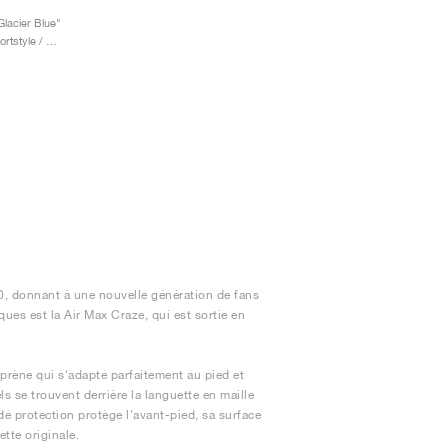
Glacier Blue"
Homme & Femme / Sportstyle / Chaussures
00, donnant à une nouvelle génération de fans
es est la Air Max Craze, qui est sortie en
prène qui s'adapte parfaitement au pied et
s se trouvent derrière la languette en maille
 de protection protège l'avant-pied, sa surface
tte originale.