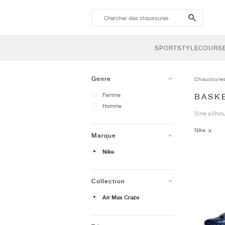
search-
btn
SPORTSTYLE
COURSE
Genre
Chaussure
Femme
BASKE
Homme
Une silhou
Nike
Marque
Nike
Collection
Air Max Craze