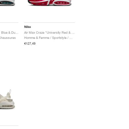
Nike
Air Max Craze "Smoky Blue & Dusty Cactus"
Air Max Craze "University Red & Hyper Pink"
 Chaussures
Homme & Femme / Sportstyle / Chaussures
€127,49