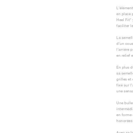
L'élément
en place 
Heel Fit"
faciliter
La semell
d'un cous
l'arrière
en relief
En plus d
sa semell
grilles e
fixé sur l
une sensa
Une bulle
intermédi
en forme 
honorées p
Avec sa l