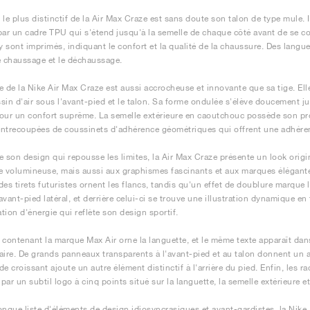
 le plus distinctif de la Air Max Craze est sans doute son talon de type mule.
par un cadre TPU qui s'étend jusqu'à la semelle de chaque côté avant de se c
 y sont imprimés, indiquant le confort et la qualité de la chaussure. Des langue
 le chaussage et le déchaussage.
e de la Nike Air Max Craze est aussi accrocheuse et innovante que sa tige. 
sin d'air sous l'avant-pied et le talon. Sa forme ondulée s'élève doucement ju
 pour un confort suprême. La semelle extérieure en caoutchouc possède son p
 entrecoupées de coussinets d'adhérence géométriques qui offrent une adhére
e son design qui repousse les limites, la Air Max Craze présente un look origin
e volumineuse, mais aussi aux graphismes fascinants et aux marques élégantes
t des tirets futuristes ornent les flancs, tandis qu'un effet de doublure marque
'avant-pied latéral, et derrière celui-ci se trouve une illustration dynamique e
tion d'énergie qui reflète son design sportif.
 contenant la marque Max Air orne la languette, et le même texte apparaît dans
aire. De grands panneaux transparents à l'avant-pied et au talon donnent un a
de croissant ajoute un autre élément distinctif à l'arrière du pied. Enfin, les 
ar un subtil logo à cinq points situé sur la languette, la semelle extérieure et
ongue liste d'éléments de design idiosyncrasiques et avant-gardistes, la Nike