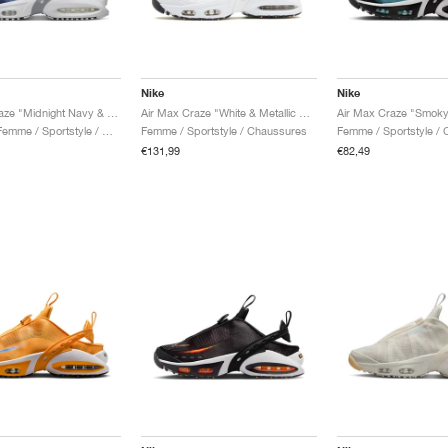
Nike
Nike
Air Max Craze "Midnight Navy & Wolf Grey"
Air Max Craze "White & Metallic Gold"
Homme & Femme / Sportstyle / Chaussures
Femme / Sportstyle / Chaussures
Femme / Sportstyle /
€131,99
€82,49