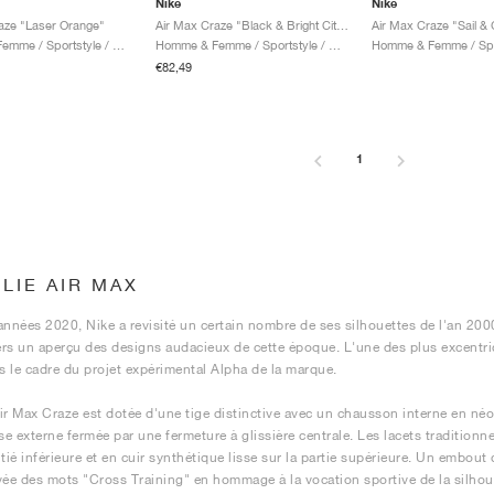
Nike
Nike
aze "Laser Orange"
Air Max Craze "Black & Bright Citrus"
Air Max Craze "Sail & 
Homme & Femme / Sportstyle / Chaussures
Homme & Femme / Sportstyle / Chaussures
€82,49
1
OLIE AIR MAX
années 2020, Nike a revisité un certain nombre de ses silhouettes de l'an 20
rs un aperçu des designs audacieux de cette époque. L'une des plus excentriqu
 le cadre du projet expérimental Alpha de la marque.
ir Max Craze est dotée d'une tige distinctive avec un chausson interne en néo
e externe fermée par une fermeture à glissière centrale. Les lacets traditionnel
itié inférieure et en cuir synthétique lisse sur la partie supérieure. Un embout
vée des mots "Cross Training" en hommage à la vocation sportive de la silhoue