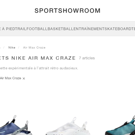
 À PIED
TRAIL
FOOTBALL
BASKETBALL
ENTRAÎNEMENT
SKATEBOARD
T
s
Nike
Air Max Craze
TS NIKE AIR MAX CRAZE
7 articles
ette expérimentale à l'attrait rétro audacieux.
Air Max Craze