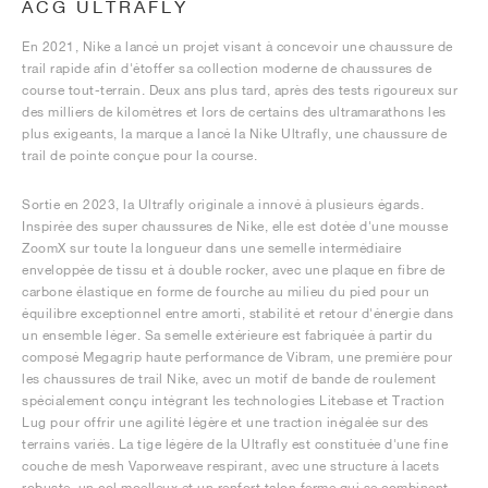
ACG ULTRAFLY
En 2021, Nike a lancé un projet visant à concevoir une chaussure de
trail rapide afin d'étoffer sa collection moderne de chaussures de
course tout-terrain. Deux ans plus tard, après des tests rigoureux sur
des milliers de kilomètres et lors de certains des ultramarathons les
plus exigeants, la marque a lancé la Nike Ultrafly, une chaussure de
trail de pointe conçue pour la course.
Sortie en 2023, la Ultrafly originale a innové à plusieurs égards.
Inspirée des super chaussures de Nike, elle est dotée d'une mousse
ZoomX sur toute la longueur dans une semelle intermédiaire
enveloppée de tissu et à double rocker, avec une plaque en fibre de
carbone élastique en forme de fourche au milieu du pied pour un
équilibre exceptionnel entre amorti, stabilité et retour d'énergie dans
un ensemble léger. Sa semelle extérieure est fabriquée à partir du
composé Megagrip haute performance de Vibram, une première pour
les chaussures de trail Nike, avec un motif de bande de roulement
spécialement conçu intégrant les technologies Litebase et Traction
Lug pour offrir une agilité légère et une traction inégalée sur des
terrains variés. La tige légère de la Ultrafly est constituée d'une fine
couche de mesh Vaporweave respirant, avec une structure à lacets
robuste, un col moelleux et un renfort talon ferme qui se combinent