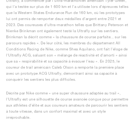
Ultrafly, à commencer par l'ultra-marathonien américain Tyler Green,
qui l'a testée sur plus de 1 600 km et l'a utilisée lors d'épreuves telles
que la Western States Endurance Run de 160 km, où les prototypes
lui ont permis de remporter deux médailles d'argent entre 2021 et
2023. Des coureuses d'ultra-marathon telles que Brittany Peterson et
Nienke Brinkman ont également testé la Ultrafly sur les sentiers.
Brinkman la décrit comme « la chaussure de course parfaite... sur les
parcours rapides ». De leur côté, les membres du département All
Conditions Racing de Nike, comme Shea Aquilano, ont fait l'éloge de
l'Ultrafly ACG, saluant son « mélange de réactivité et d'amorti » ainsi
que sa « respirabilité et sa capacité à évacuer l'eau ». En 2025, le
coureur de trail américain Caleb Olson a remporté la première place
avec un prototype ACG Ultrafly, démontrant ainsi sa capacité à
conquérir les sentiers les plus difficiles.
Décrite par Nike comme « une super chaussure adaptée au trail »,
l'Ultrafly est une silhouette de course avancée conçue pour permettre
aux athlètes d'élite et aux coureurs amateurs de parcourir les sentiers
à toute vitesse, dans un confort maximal et avec un style
irréprochable.