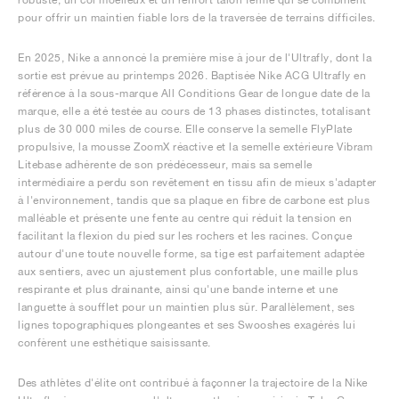
pour offrir un maintien fiable lors de la traversée de terrains difficiles.
En 2025, Nike a annoncé la première mise à jour de l'Ultrafly, dont la
sortie est prévue au printemps 2026. Baptisée Nike ACG Ultrafly en
référence à la sous-marque All Conditions Gear de longue date de la
marque, elle a été testée au cours de 13 phases distinctes, totalisant
plus de 30 000 miles de course. Elle conserve la semelle FlyPlate
propulsive, la mousse ZoomX réactive et la semelle extérieure Vibram
Litebase adhérente de son prédécesseur, mais sa semelle
intermédiaire a perdu son revêtement en tissu afin de mieux s'adapter
à l'environnement, tandis que sa plaque en fibre de carbone est plus
malléable et présente une fente au centre qui réduit la tension en
facilitant la flexion du pied sur les rochers et les racines. Conçue
autour d'une toute nouvelle forme, sa tige est parfaitement adaptée
aux sentiers, avec un ajustement plus confortable, une maille plus
respirante et plus drainante, ainsi qu'une bande interne et une
languette à soufflet pour un maintien plus sûr. Parallèlement, ses
lignes topographiques plongeantes et ses Swooshes exagérés lui
confèrent une esthétique saisissante.
Des athlètes d'élite ont contribué à façonner la trajectoire de la Nike