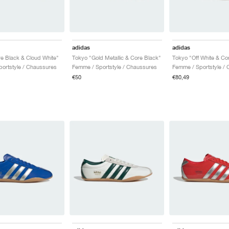
adidas
adidas
e Black & Cloud White"
Tokyo "Gold Metallic & Core Black"
Tokyo "Off White & Co
ortstyle / Chaussures
Femme / Sportstyle / Chaussures
Femme / Sportstyle /
€50
€80,49