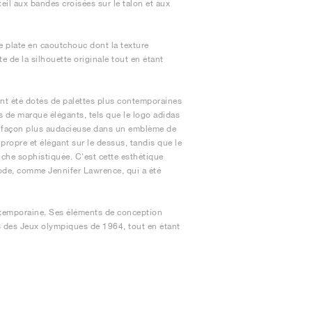
eil aux bandes croisées sur le talon et aux
e plate en caoutchouc dont la texture
e de la silhouette originale tout en étant
ont été dotés de palettes plus contemporaines
s de marque élégants, tels que le logo adidas
 de façon plus audacieuse dans un emblème de
propre et élégant sur le dessus, tandis que le
uche sophistiquée. C'est cette esthétique
 mode, comme Jennifer Lawrence, qui a été
ntemporaine. Ses éléments de conception
ors des Jeux olympiques de 1964, tout en étant