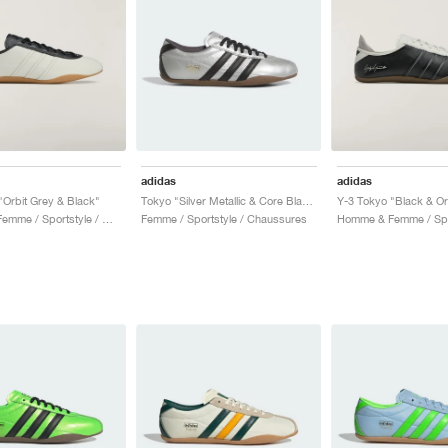
adidas
adidas
"Orbit Grey & Black"
Tokyo "Silver Metallic & Core Black"
Y-3 Tokyo "Black & Or
Homme & Femme / Sportstyle / Chaussures
Femme / Sportstyle / Chaussures