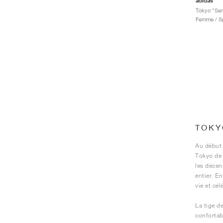
adidas
Tokyo "Sem
Femme / Sp
TOKY
Au début 
Tokyo de 
les décen
entier. E
vie et cél
La tige d
confortabl