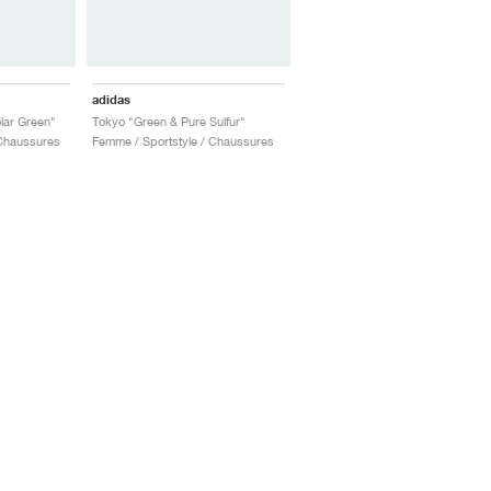
adidas
lar Green"
Tokyo "Green & Pure Sulfur"
 Chaussures
Femme / Sportstyle / Chaussures