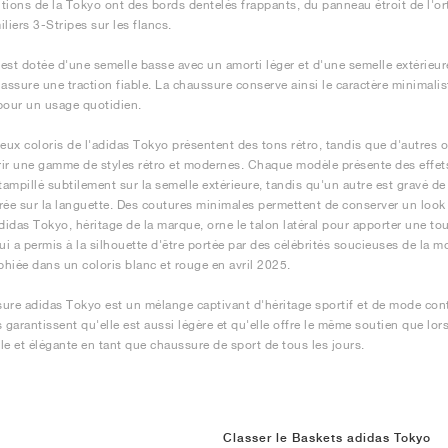
tions de la Tokyo ont des bords dentelés frappants, du panneau étroit de l'ort
liers 3-Stripes sur les flancs.
est dotée d'une semelle basse avec un amorti léger et d'une semelle extérieur
 assure une traction fiable. La chaussure conserve ainsi le caractère minimalist
pour un usage quotidien.
ux coloris de l'adidas Tokyo présentent des tons rétro, tandis que d'autres 
frir une gamme de styles rétro et modernes. Chaque modèle présente des effet
stampillé subtilement sur la semelle extérieure, tandis qu'un autre est gravé
rée sur la languette. Des coutures minimales permettent de conserver un look 
adidas Tokyo, héritage de la marque, orne le talon latéral pour apporter une to
qui a permis à la silhouette d'être portée par des célébrités soucieuses de la
hiée dans un coloris blanc et rouge en avril 2025.
ure adidas Tokyo est un mélange captivant d'héritage sportif et de mode co
s garantissent qu'elle est aussi légère et qu'elle offre le même soutien que l
le et élégante en tant que chaussure de sport de tous les jours.
Classer le Baskets adidas Tokyo