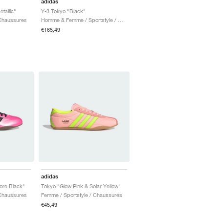
adidas
tallic"
Y-3 Tokyo "Black"
 Chaussures
Homme & Femme / Sportstyle / Chaussures
€165,49
adidas
ore Black"
Tokyo "Glow Pink & Solar Yellow"
 Chaussures
Femme / Sportstyle / Chaussures
€45,49