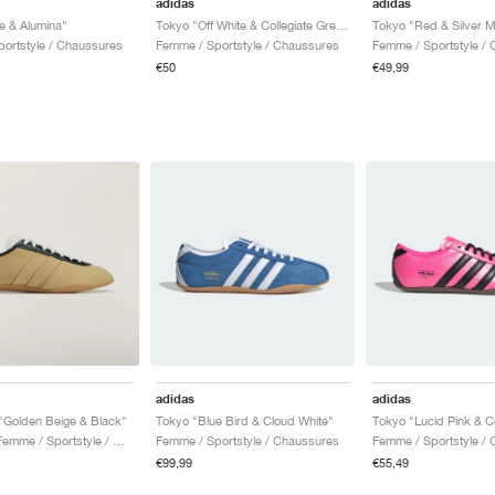
adidas
adidas
e & Alumina"
Tokyo "Off White & Collegiate Green"
Tokyo "Red & Silver Me
ortstyle / Chaussures
Femme / Sportstyle / Chaussures
Femme / Sportstyle /
€50
€49,99
adidas
adidas
"Golden Beige & Black"
Tokyo "Blue Bird & Cloud White"
Tokyo "Lucid Pink & C
Homme & Femme / Sportstyle / Chaussures
Femme / Sportstyle / Chaussures
Femme / Sportstyle /
€99,99
€55,49