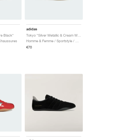
adidas
re Black"
Tokyo "Silver Metallic & Cream White"
 Chaussures
Homme & Femme / Sportstyle / Chaussures
€70