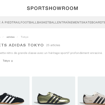
 À PIED
TRAIL
FOOTBALL
BASKETBALL
ENTRAÎNEMENT
SKATEBOARD
T
s
adidas
Tokyo
ETS ADIDAS TOKYO
25 articles
ette rétro de grande classe avec un héritage sportif profondément enraciné.
Tokyo