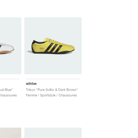
adidas
yal Blue"
Tokyo "Pure Sulfur & Dark Brown"
 Chaussures
Femme / Sportstyle / Chaussures