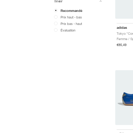
Trier
Recommandé
Prix ​​haut - bas
Prix ​​bas - haut
adidas
Évaluation
Tokyo "Cor
Femme / Sp
€85,49