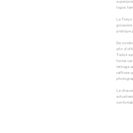
superposi
logos fami
La Tokyo 
grossière
pratique 
De nombre
afin d'of
Trefoil e
forme car
lettrage 
raffinée 
photograp
La chauss
actualisé
confortab