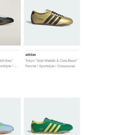
adidas
bit Grey"
Tokyo "Gold Metallic & Core Black"
Homme & Femme / Sportstyle / Chaussures
Femme / Sportstyle / Chaussures