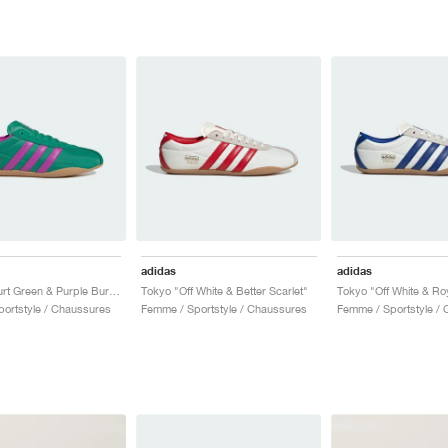
adidas
adidas
Tokyo "Court Green & Purple Burst"
Tokyo "Off White & Better Scarlet"
Tokyo "Off White & Ro
ortstyle / Chaussures
Femme / Sportstyle / Chaussures
Femme / Sportstyle /