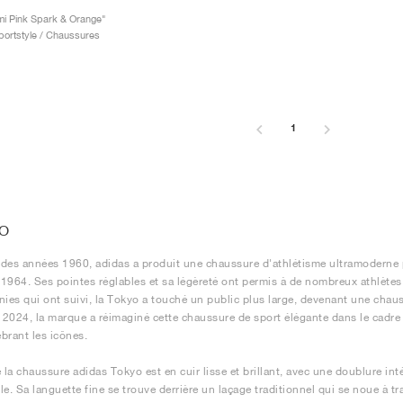
i Pink Spark & Orange"
ortstyle / Chaussures
1
O
des années 1960, adidas a produit une chaussure d'athlétisme ultramoderne
1964. Ses pointes réglables et sa légèreté ont permis à de nombreux athlètes
nies qui ont suivi, la Tokyo a touché un public plus large, devenant une cha
n 2024, la marque a réimaginé cette chaussure de sport élégante dans le cadre 
ébrant les icônes.
e la chaussure adidas Tokyo est en cuir lisse et brillant, avec une doublure i
e. Sa languette fine se trouve derrière un laçage traditionnel qui se noue à tra