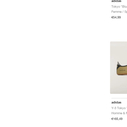
adidas
Tokyo "Blu
Femme / Sp
€54,99
adidas
Y-3 Tokyo 
€165,49