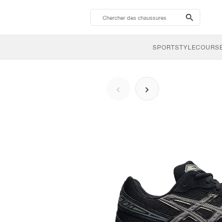
search-
btn
SPORTSTYLE
COURSE