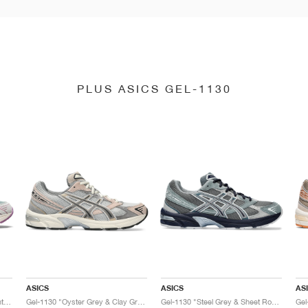
PLUS ASICS GEL-1130
ASICS
ASICS
AS
Gel-1130 "Slate Grey & Piedmont Grey"
Gel-1130 "Oyster Grey & Clay Grey"
Gel-1130 "Steel Grey & Sheet Rock"