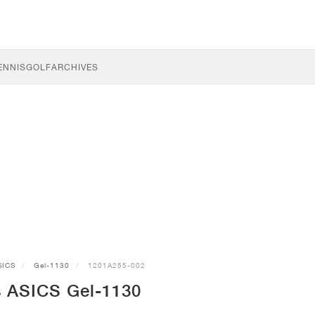
ENNIS
GOLF
ARCHIVES
SICS
Gel-1130
1201A255-002
s ASICS Gel-1130