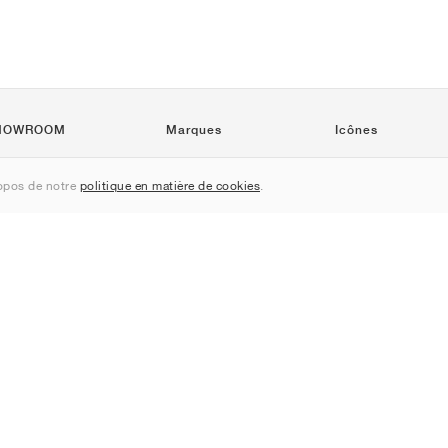
HOWROOM
Marques
Icônes
e nous
Nike
Air Force 1
pos de notre
politique en matière de cookies
.
Jordan
Jordan 1
adidas
Dunk
New Balance
550
ASICS
Samba
PUMA
Gel-Kayano 14
Converse
Speedcat
Vans
Chuck Taylor
Hoka
Cloud
Salomon
Old Skool
On
XT-6