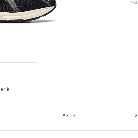
"Bl
ler à
ASICS