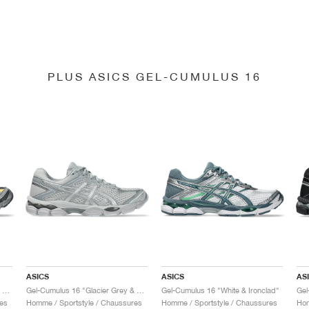
PLUS ASICS GEL-CUMULUS 16
ASICS
ASICS
AS
Gel-Cumulus 16 "Carrier Grey & Pure Silver"
Gel-Cumulus 16 "Glacier Grey & Pure Silver"
Gel-Cumulus 16 "White & Ironclad"
Gel
es
Homme / Sportstyle / Chaussures
Homme / Sportstyle / Chaussures