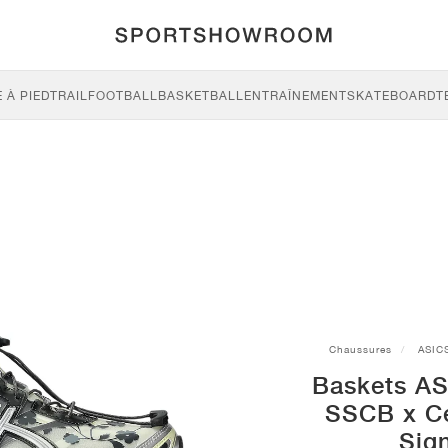
 À PIED
TRAIL
FOOTBALL
BASKETBALL
ENTRAÎNEMENT
SKATEBOARD
T
Chaussures
ASIC
Baskets AS
SSCB x Ce
Sign