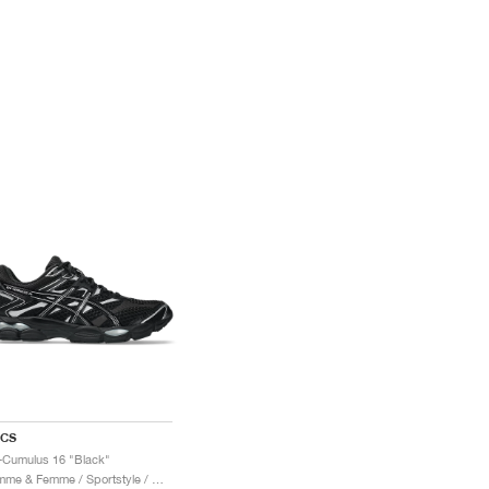
ICS
-Cumulus 16 "Black"
Homme & Femme / Sportstyle / Chaussures