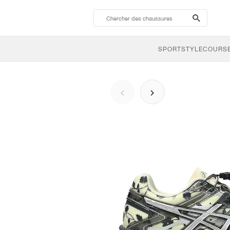
search-
btn
SPORTSTYLE
COURSE