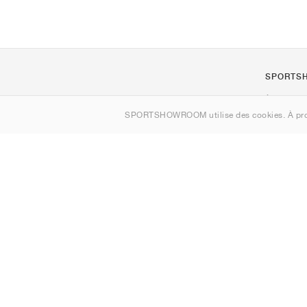
SPORTS
À propos d
SPORTSHOWROOM utilise des cookies. À pro
Contact
Sitemap