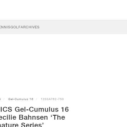
ENNIS
GOLF
ARCHIVES
S
Gel-Cumulus 16
1203A762-750
ICS Gel-Cumulus 16
cilie Bahnsen ‘The
ature Series’