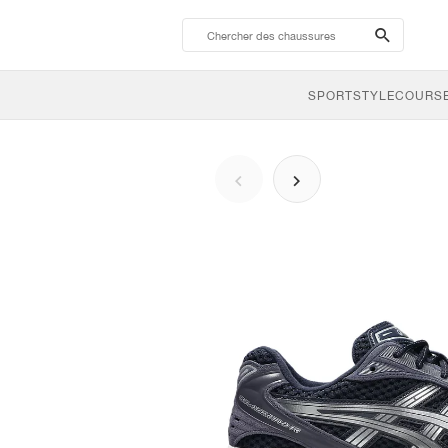
search-
btn
SPORTSTYLE
COURSE