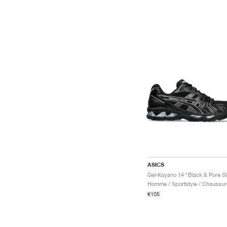
ASICS
Homme / Sportstyle / Chaussur
€105