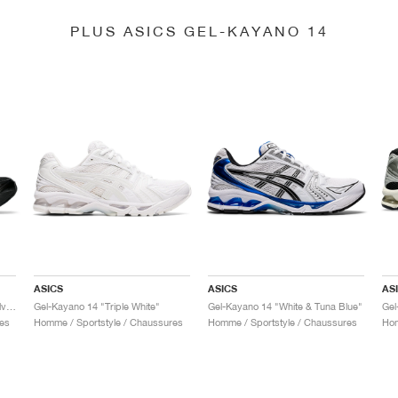
PLUS ASICS GEL-KAYANO 14
ASICS
ASICS
AS
Gel-Kayano 14 "Black & Pure Silver"
Gel-Kayano 14 "Triple White"
Gel-Kayano 14 "White & Tuna Blue"
Gel
es
Homme / Sportstyle / Chaussures
Homme / Sportstyle / Chaussures
Hom