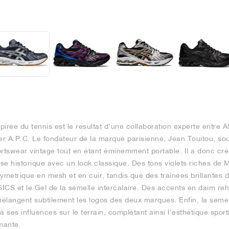
irée du tennis est le résultat d'une collaboration experte entre 
er A.P.C. Le fondateur de la marque parisienne, Jean Touitou, so
ortswear vintage tout en étant éminemment portable. Il a donc cr
e historique avec un look classique. Des tons violets riches de M
ymétrique en mesh et en cuir, tandis que des traînées brillantes 
ICS et le Gel de la semelle intercalaire. Des accents en daim re
 mélangent subtilement les logos des deux marques. Enfin, la sem
 à ses influences sur le terrain, complétant ainsi l'esthétique spor
mante.