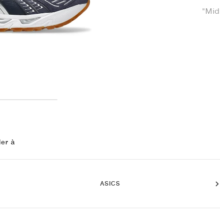
"Mid
ler à
ASICS