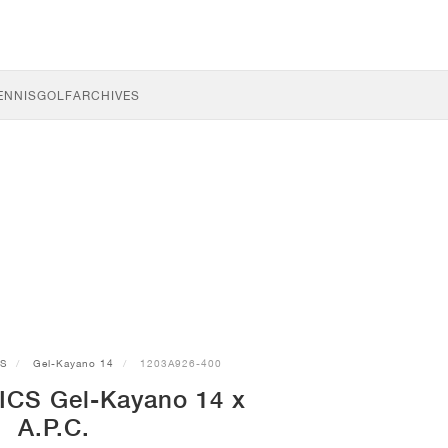
ENNIS
GOLF
ARCHIVES
CS
Gel-Kayano 14
1203A926-400
ICS Gel-Kayano 14 x
A.P.C.