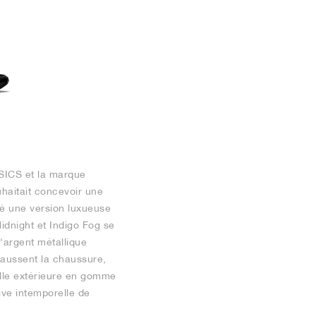
ASICS et la marque
uhaitait concevoir une
éé une version luxueuse
idnight et Indigo Fog se
d'argent métallique
haussent la chaussure,
elle extérieure en gomme
tive intemporelle de