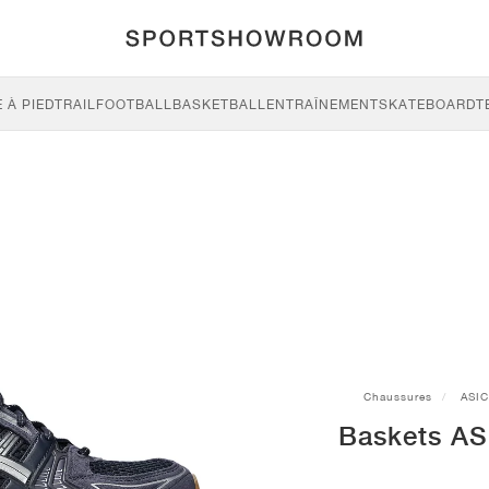
 À PIED
TRAIL
FOOTBALL
BASKETBALL
ENTRAÎNEMENT
SKATEBOARD
T
Chaussures
ASI
Baskets AS