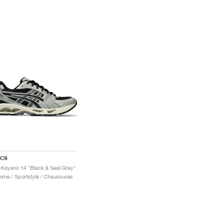
ICS
-Kayano 14 "Black & Seal Grey"
me / Sportstyle / Chaussures