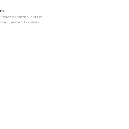
ICS
Gel-Kayano 20 "Black & Pure Silver"
Homme & Femme / Sportstyle / Chaussures