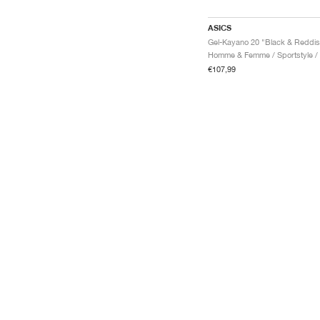
ASICS
H
€107,99