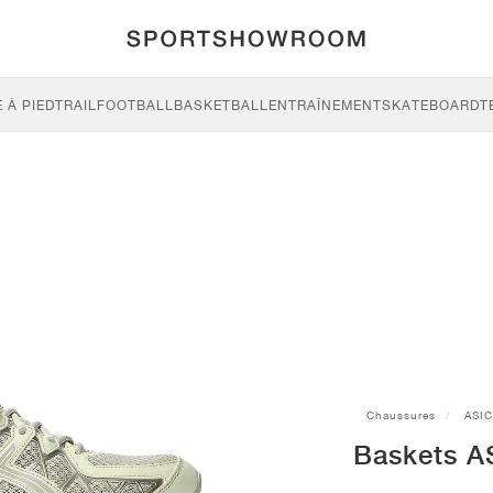
 À PIED
TRAIL
FOOTBALL
BASKETBALL
ENTRAÎNEMENT
SKATEBOARD
T
Chaussures
ASI
Baskets A