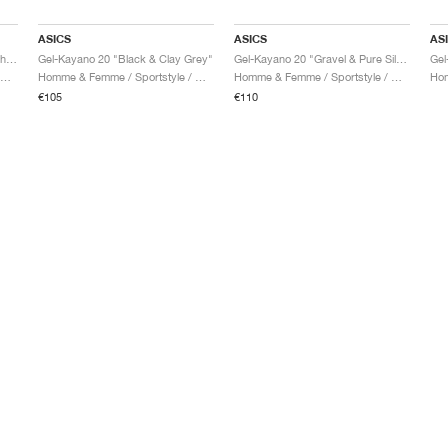
ASICS
ASICS
AS
Gel-Kayano 20 "Black & Reddish Brown"
Gel-Kayano 20 "Black & Clay Grey"
Gel-Kayano 20 "Gravel & Pure Silver"
omme & Femme / Sportstyle / Chaussures
Homme & Femme / Sportstyle / Chaussures
Homme & Femme / Sportstyle / Chaussures
€105
€110