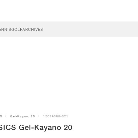
ENNIS
GOLF
ARCHIVES
CS
Gel-Kayano 20
1203A388-021
SICS Gel-Kayano 20