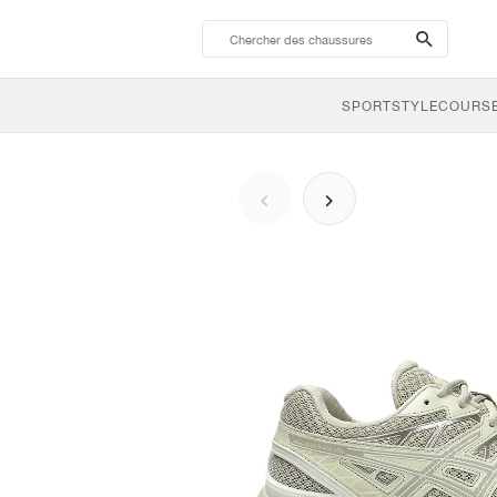
search-
btn
SPORTSTYLE
COURSE