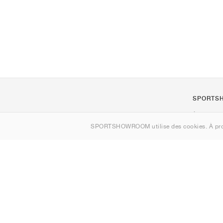
SPORTS
À propos d
SPORTSHOWROOM utilise des cookies. À pro
Contact
Sitemap