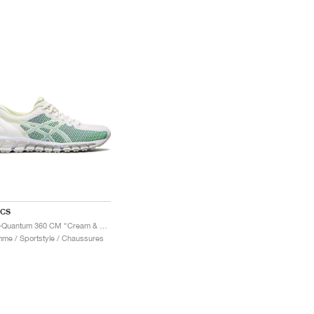
ICS
Gel-Quantum 360 CM "Cream & Huddle Yellow"
me / Sportstyle / Chaussures