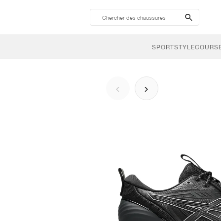
search-
btn
SPORTSTYLE
COURSE