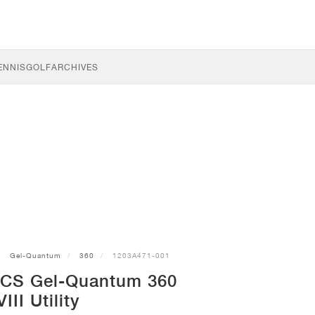
ENNIS
GOLF
ARCHIVES
Gel-Quantum
360
1203A471-001
ICS Gel-Quantum 360
VIII Utility