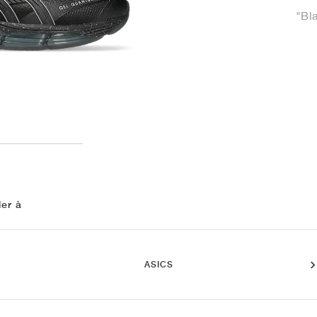
"Bl
ler à
ASICS