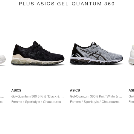
PLUS ASICS GEL-QUANTUM 360
ASICS
ASICS
AS
Gel-Quantum 360 6 "White & Techno Cyan"
Gel-Quantum 360 5 Knit "Black & Cozy Pink"
Gel-Quantum 360 5 Knit "White & Black"
es
Femme / Sportstyle / Chaussures
Femme / Sportstyle / Chaussures
Fem