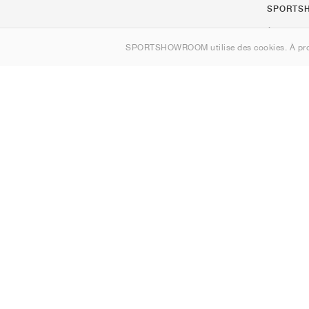
SPORTS
À propos d
SPORTSHOWROOM utilise des cookies. À pro
Contact
Sitemap