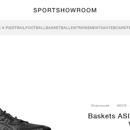
 À PIED
TRAIL
FOOTBALL
BASKETBALL
ENTRAÎNEMENT
SKATEBOARD
T
Chaussures
ASICS
Baskets AS