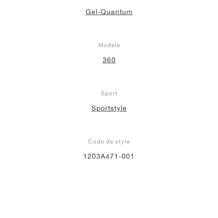
Gel-Quantum
Modèle
360
Sport
Sportstyle
Code de style
1203A471-001