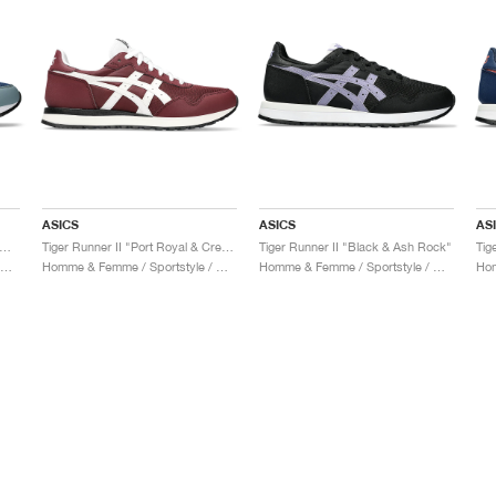
ASICS
ASICS
AS
 Runner II "Grand Shark & White"
Tiger Runner II "Port Royal & Cream"
Tiger Runner II "Black & Ash Rock"
omme & Femme / Sportstyle / Chaussures
Homme & Femme / Sportstyle / Chaussures
Homme & Femme / Sportstyle / Chaussures