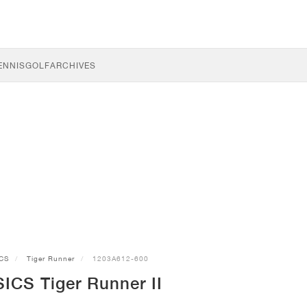
ENNIS
GOLF
ARCHIVES
CS
Tiger Runner
1203A612-600
ICS Tiger Runner II