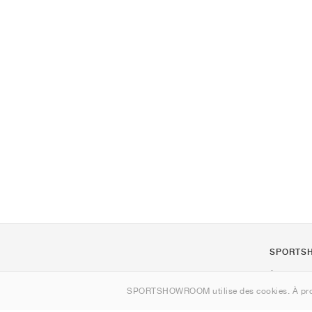
SPORTS
À propos d
SPORTSHOWROOM utilise des cookies. À pro
Contact