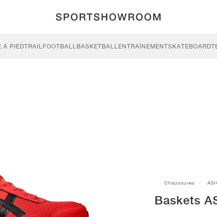
 À PIED
TRAIL
FOOTBALL
BASKETBALL
ENTRAÎNEMENT
SKATEBOARD
T
Chaussures
ASI
Baskets AS