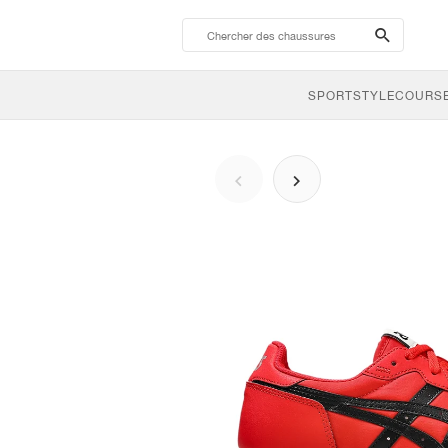
search-
btn
SPORTSTYLE
COURSE