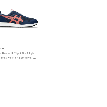
ICS
Tiger Runner II "Night Sky & Light Garnet"
Homme & Femme / Sportstyle / Chaussures