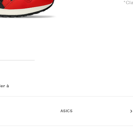
"Cl
ler à
ASICS