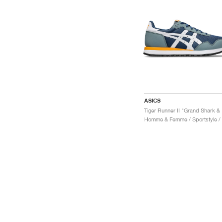
ASICS
Tiger
H