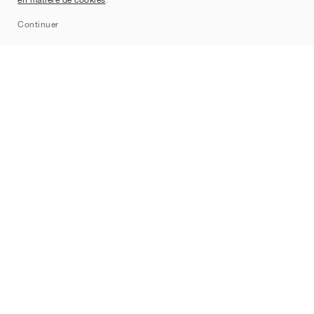
Sitemap
Continuer
Marques
Nike
Jordan
adidas
New Balance
ASICS
PUMA
Converse
Vans
Hoka
Salomon
On
Saucony
Mizuno