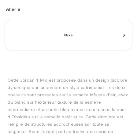
FIELD GENERAL
CRAZE
ADIRACER
MULE
471
GEL-CUMULUS 16
G.T. CUT
FORCE 58
TEKKIRA CUP
508
JORDAN
Aller à
KILLSHOT 2
MOTO 2K
ITALIA
LEGACY 312
ALLERDALE
G.T. FUTURE
PS8
ALOHA SUPER
600
TOTAL 90
PHENOMENA
FORUM
JUMPMAN JACK
2000
VERTEBRAE
808
Nike
AVA ROVER
1000
HAMBURG
204L
AIR MAX 95
933
MIND
860V2
Cette Jordan 1 Mid est proposée dans un design bicolore
AIR RIFT
dynamique qui lui confère un style patrimonial. Les deux
couleurs sont présentes sur la semelle infusée d'air, avec
du blanc sur l'extérieur texturé de la semelle
intermédiaire et un riche bleu marine connu sous le nom
d'Obsidian sur la semelle extérieure. Cette dernière est
remplie de structures accrocheuses sur toute sa
longueur. Sous l'avant-pied se trouve une série de