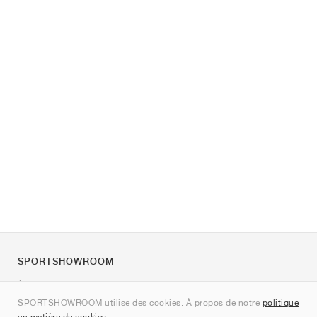
SPORTSHOWROOM
À propos de nous
SPORTSHOWROOM utilise des cookies. À propos de notre
politique
Contact
en matière de cookies
.