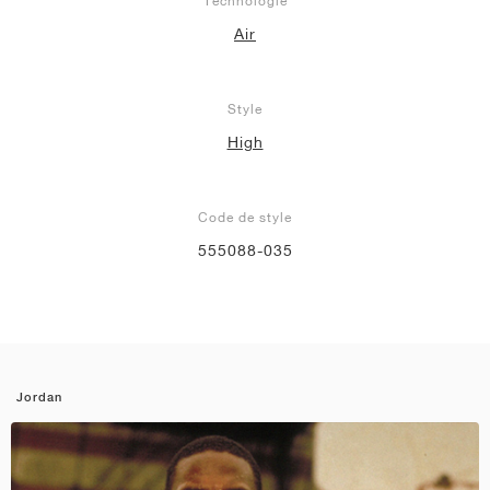
Technologie
Air
Style
High
Code de style
555088-035
Jordan