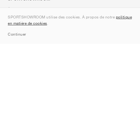
À propos de nous
SPORTSHOWROOM utilise des cookies. À propos de notre
politique
Contact
en matière de cookies
.
Sitemap
Continuer
Marques
Nike
Jordan
adidas
New Balance
ASICS
PUMA
Converse
Vans
Hoka
Salomon