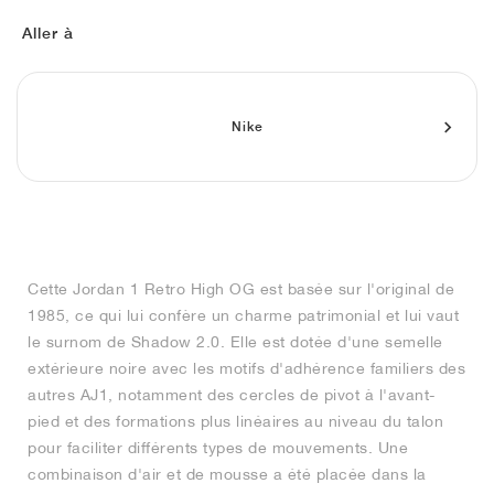
FIELD GENERAL
CRAZE
ADIRACER
MULE
471
GEL-CUMULUS 16
G.T. CUT
FORCE 58
TEKKIRA CUP
508
JORDAN
Aller à
KILLSHOT 2
MOTO 2K
ITALIA
LEGACY 312
ALLERDALE
G.T. FUTURE
PS8
ALOHA SUPER
600
TOTAL 90
PHENOMENA
FORUM
JUMPMAN JACK
2000
VERTEBRAE
808
Nike
AVA ROVER
1000
HAMBURG
204L
AIR MAX 95
933
MIND
860V2
Cette Jordan 1 Retro High OG est basée sur l'original de
AIR RIFT
1985, ce qui lui confère un charme patrimonial et lui vaut
le surnom de Shadow 2.0. Elle est dotée d'une semelle
extérieure noire avec les motifs d'adhérence familiers des
autres AJ1, notamment des cercles de pivot à l'avant-
pied et des formations plus linéaires au niveau du talon
pour faciliter différents types de mouvements. Une
combinaison d'air et de mousse a été placée dans la