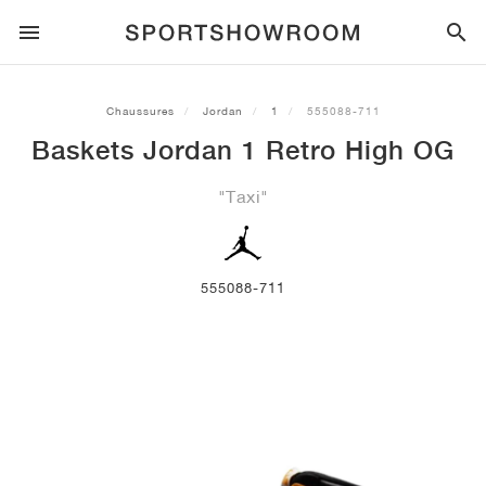
SPORTSTYLE
Chaussures
Jordan
1
555088-711
Baskets Jordan 1 Retro High OG
COURSE À PIED
ALL
NIKE
AIR MAX
ADIDAS
JORDAN
NEW BALANCE
ASICS
PUMA
"Taxi"
TRAIL
MARQUES
ALL
NIKE
ADIDAS
NEW BALANCE
ASICS
PUMA
MARQUES
ALL
DUNK
ALL
1
ALL
SAMBA
ALL
1
ALL
327
ALL
GEL-KAYANO 14
ALL
SUEDE
FOOTBALL
ALL
NIKE
ADIDAS
NEW BALANCE
ASICS
PUMA
MARQUES
AIR FORCE 1
90
GAZELLE
2
550
GEL-KAYANO 20
SUEDE XL
ALL
ON
ALL
ALPHAFLY
ALL
4DFWD
ALL
FRESH FOAM X 1080
ALL
GEL-NIMBUS
ALL
DEVIATE NITRO™
ALL
ON
555088-711
BASKETBALL
ALL
NIKE
ADIDAS
PUMA
NEW BALANCE
BLAZER
95
SUPERSTAR
3
530
GEL-NIMBUS 10.1
PALERMO
CONVERSE
VAPORFLY
SUPERNOVA
FRESH FOAM X 860
GEL-KAYANO
DEVIATE NITRO™ ELITE
HOKA
ALL
ULTRAFLY
ALL
TERREX AGRAVIC
ALL
FRESH FOAM X HIERRO
ALL
GEL-VENTURE
ALL
VOYAGE NITRO
ON
ENTRAÎNEMENT
ALL
NIKE
JORDAN
ADIDAS
PUMA
NEW BALANCE
CORTEZ
97
HANDBALL SPEZIAL
4
2002R
GEL-NIMBUS 9
SPEEDCAT
VANS
ZOOM FLY
ADISTAR
FRESH FOAM X 880
GEL-CUMULUS
FAST-R NITRO™ ELITE
SAUCONY
ZEGAMA
TERREX SOULSTRIDE
FRESH FOAM X GAROÉ
GEL-TRABUCO
FAST TRAC NITRO
HOKA
ALL
MERCURIAL
ALL
PREDATOR
ALL
FUTURE
ALL
TEKELA
SKATEBOARD
ALL
NIKE
ADIDAS
MARQUES
VOMERO 5
PLUS
CAMPUS 00S
5
1906
GEL-NYC
MOSTRO
HOKA
PEGASUS
ULTRABOOST
FRESH FOAM X MORE
GT-2000
MAGMAX NITRO™
MIZUNO
WILDHORSE
TERREX TRACEROCKER
NITREL
GEL-SONOMA
SALOMON
TIEMPO
F50
ULTRA
FURON
ALL
KOBE
ALL
LUKA
ALL
ANTHONY EDWARDS
ALL
LAMELO
ALL
KAWHI