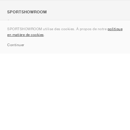
SPORTSHOWROOM
À propos de nous
SPORTSHOWROOM utilise des cookies. À propos de notre
politique
Contact
en matière de cookies
.
Sitemap
Continuer
Marques
Nike
Jordan
adidas
New Balance
ASICS
PUMA
Converse
Vans