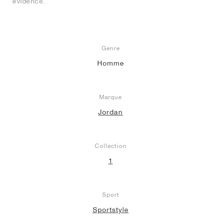
évidence.
Genre
Homme
Marque
Jordan
Collection
1
Sport
Sportstyle