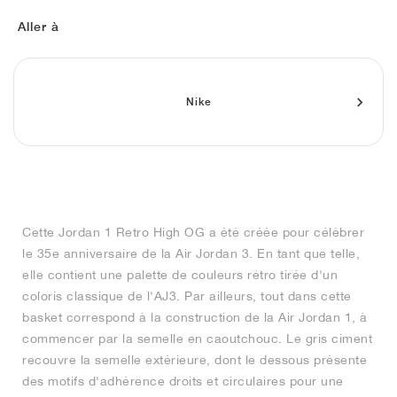
FIELD GENERAL
CRAZE
ADIRACER
MULE
471
GEL-CUMULUS 16
G.T. CUT
FORCE 58
TEKKIRA CUP
508
JORDAN
Aller à
KILLSHOT 2
MOTO 2K
ITALIA
LEGACY 312
ALLERDALE
G.T. FUTURE
PS8
ALOHA SUPER
600
TOTAL 90
PHENOMENA
FORUM
JUMPMAN JACK
2000
VERTEBRAE
808
Nike
AVA ROVER
1000
HAMBURG
204L
AIR MAX 95
933
MIND
860V2
Cette Jordan 1 Retro High OG a été créée pour célébrer
AIR RIFT
le 35e anniversaire de la Air Jordan 3. En tant que telle,
elle contient une palette de couleurs rétro tirée d'un
coloris classique de l'AJ3. Par ailleurs, tout dans cette
basket correspond à la construction de la Air Jordan 1, à
commencer par la semelle en caoutchouc. Le gris ciment
recouvre la semelle extérieure, dont le dessous présente
des motifs d'adhérence droits et circulaires pour une