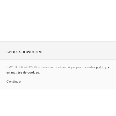
SPORTSHOWROOM
À propos de nous
SPORTSHOWROOM utilise des cookies. À propos de notre
politique
Contact
en matière de cookies
.
Sitemap
Continuer
Marques
Nike
Jordan
adidas