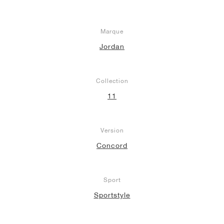
Marque
Jordan
Collection
11
Version
Concord
Sport
Sportstyle