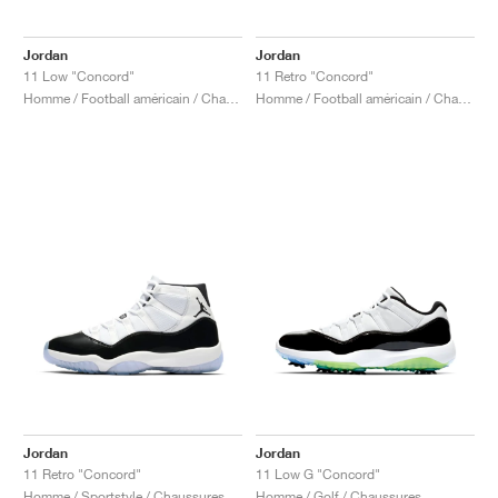
Jordan
Jordan
11 Low "Concord"
11 Retro "Concord"
Homme / Football américain / Chaussures
Homme / Football américain / Chaussures
Jordan
Jordan
11 Retro "Concord"
11 Low G "Concord"
Homme / Sportstyle / Chaussures
Homme / Golf / Chaussures