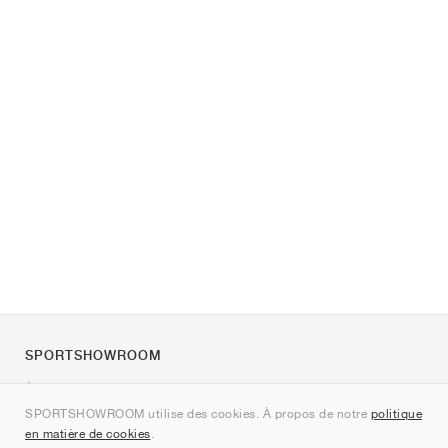
SPORTSHOWROOM
À propos de nous
SPORTSHOWROOM utilise des cookies. À propos de notre
politique
Contact
en matière de cookies
.
Sitemap