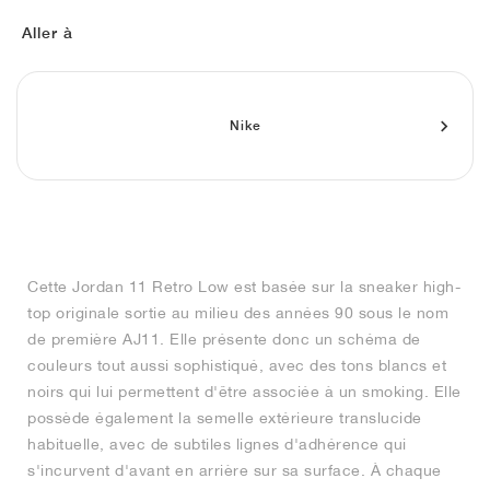
FIELD GENERAL
CRAZE
ADIRACER
MULE
471
GEL-CUMULUS 16
G.T. CUT
FORCE 58
TEKKIRA CUP
508
JORDAN
Aller à
KILLSHOT 2
MOTO 2K
ITALIA
LEGACY 312
ALLERDALE
G.T. FUTURE
PS8
ALOHA SUPER
600
TOTAL 90
PHENOMENA
FORUM
JUMPMAN JACK
2000
VERTEBRAE
808
Nike
AVA ROVER
1000
HAMBURG
204L
AIR MAX 95
933
MIND
860V2
Cette Jordan 11 Retro Low est basée sur la sneaker high-
AIR RIFT
top originale sortie au milieu des années 90 sous le nom
de première AJ11. Elle présente donc un schéma de
couleurs tout aussi sophistiqué, avec des tons blancs et
noirs qui lui permettent d'être associée à un smoking. Elle
possède également la semelle extérieure translucide
habituelle, avec de subtiles lignes d'adhérence qui
s'incurvent d'avant en arrière sur sa surface. À chaque