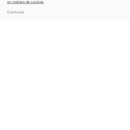
en matière de cookies
.
Sitemap
Continuer
Marques
Nike
Jordan
adidas
New Balance
ASICS
PUMA
Converse
Vans
Hoka
Salomon
On
Saucony