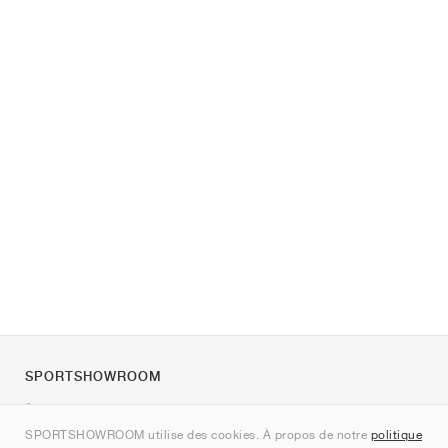
SPORTSHOWROOM
À propos de nous
SPORTSHOWROOM utilise des cookies. À propos de notre
politique
Contact