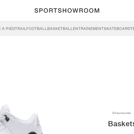
 À PIED
TRAIL
FOOTBALL
BASKETBALL
ENTRAÎNEMENT
SKATEBOARD
T
Chaussures
Basket