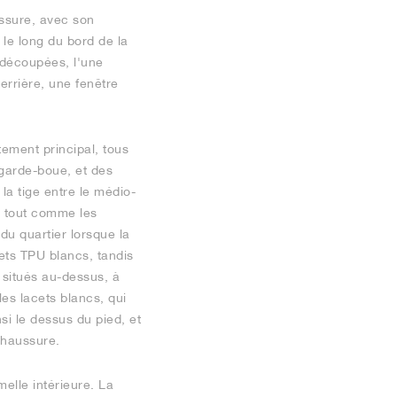
ussure, avec son
 le long du bord de la
é découpées, l'une
derrière, une fenêtre
ement principal, tous
 garde-boue, et des
 la tige entre le médio-
, tout comme les
du quartier lorsque la
ets TPU blancs, tandis
 situés au-dessus, à
les lacets blancs, qui
si le dessus du pied, et
chaussure.
elle intérieure. La