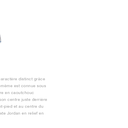
aractère distinct grâce
lle-même est connue sous
ure en caoutchouc
on centre juste derrière
nt-pied et au centre du
exte Jordan en relief en