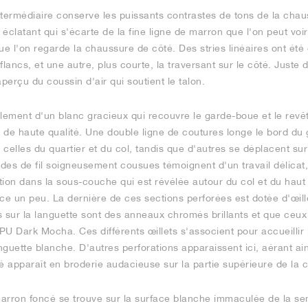
ntermédiaire conserve les puissants contrastes de tons de la cha
éclatant qui s'écarte de la fine ligne de marron que l'on peut voir
ue l'on regarde la chaussure de côté. Des stries linéaires ont ét
 flancs, et une autre, plus courte, la traversant sur le côté. Juste 
erçu du coussin d'air qui soutient le talon.
ement d'un blanc gracieux qui recouvre le garde-boue et le revêt
 de haute qualité. Une double ligne de coutures longe le bord du
 celles du quartier et du col, tandis que d'autres se déplacent sur
ndes de fil soigneusement cousues témoignent d'un travail délicat
ion dans la sous-couche qui est révélée autour du col et du haut 
ce un peu. La dernière de ces sections perforées est dotée d'œill
s sur la languette sont des anneaux chromés brillants et que ceux
TPU Dark Mocha. Ces différents œillets s'associent pour accueillir 
anguette blanche. D'autres perforations apparaissent ici, aérant ain
pparaît en broderie audacieuse sur la partie supérieure de la 
arron foncé se trouve sur la surface blanche immaculée de la sem