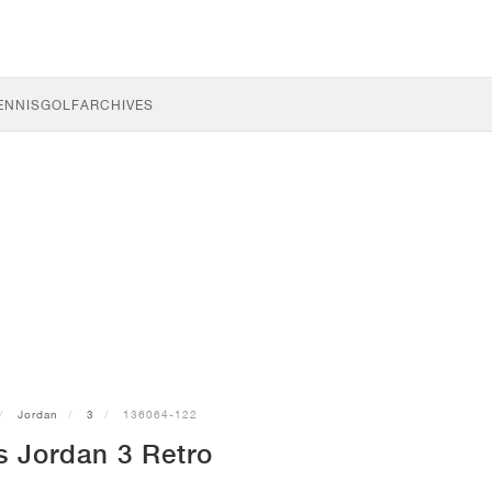
ENNIS
GOLF
ARCHIVES
Jordan
3
136064-122
s Jordan 3 Retro