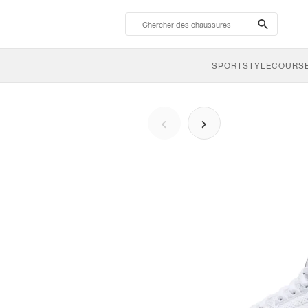
search-
btn
SPORTSTYLE
COURSE