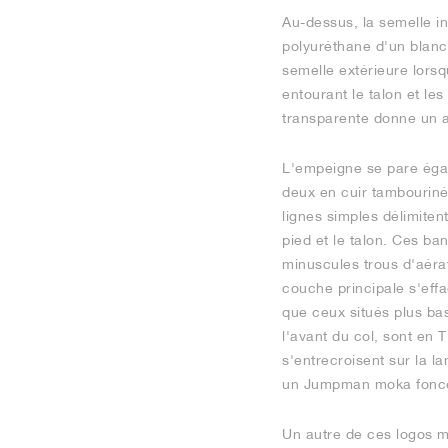
Au-dessus, la semelle i
polyuréthane d'un blanc 
semelle extérieure lorsq
entourant le talon et les
transparente donne un ap
L'empeigne se pare égal
deux en cuir tambouriné
lignes simples délimitent
pied et le talon. Ces ba
minuscules trous d'aérat
couche principale s'effa
que ceux situés plus ba
l'avant du col, sont en 
s'entrecroisent sur la l
un Jumpman moka foncé a
Un autre de ces logos m