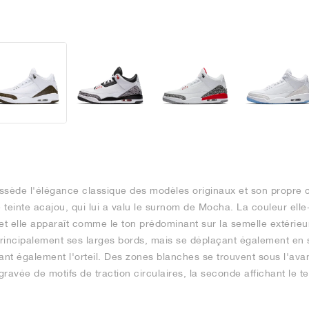
ssède l'élégance classique des modèles originaux et son propre c
che teinte acajou, qui lui a valu le surnom de Mocha. La couleur e
t elle apparaît comme le ton prédominant sur la semelle extérie
rincipalement ses larges bords, mais se déplaçant également en s
ant également l'orteil. Des zones blanches se trouvent sous l'ava
gravée de motifs de traction circulaires, la seconde affichant le t