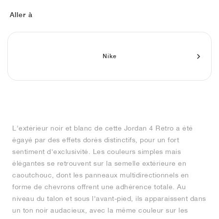
FIELD GENERAL
CRAZE
ADIRACER
MULE
471
GEL-CUMULUS 16
G.T. CUT
FORCE 58
TEKKIRA CUP
508
JORDAN
Aller à
KILLSHOT 2
MOTO 2K
ITALIA
LEGACY 312
ALLERDALE
G.T. FUTURE
PS8
ALOHA SUPER
600
TOTAL 90
PHENOMENA
FORUM
JUMPMAN JACK
2000
VERTEBRAE
808
Nike
AVA ROVER
1000
HAMBURG
204L
AIR MAX 95
933
MIND
860V2
L'extérieur noir et blanc de cette Jordan 4 Retro a été
AIR RIFT
égayé par des effets dorés distinctifs, pour un fort
sentiment d'exclusivité. Les couleurs simples mais
élégantes se retrouvent sur la semelle extérieure en
caoutchouc, dont les panneaux multidirectionnels en
forme de chevrons offrent une adhérence totale. Au
niveau du talon et sous l'avant-pied, ils apparaissent dans
un ton noir audacieux, avec la même couleur sur les