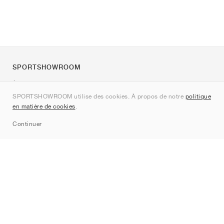
SPORTSHOWROOM
À propos de nous
SPORTSHOWROOM utilise des cookies. À propos de notre
politique
Contact
en matière de cookies
.
Sitemap
Continuer
Marques
Nike
Jordan
adidas
New Balance
ASICS