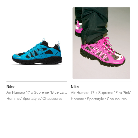
Nike
Nike
Air Humara 17 x Supreme "Blue Lagoon"
Air Humara 17 x Supreme "Fire Pink"
Homme / Sportstyle / Chaussures
Homme / Sportstyle / Chaussures