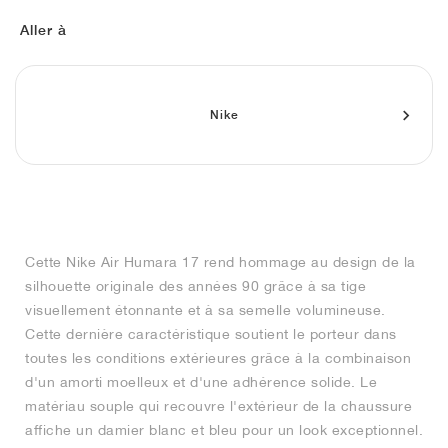
FIELD GENERAL
CRAZE
ADIRACER
MULE
471
GEL-CUMULUS 16
G.T. CUT
FORCE 58
TEKKIRA CUP
508
JORDAN
Aller à
KILLSHOT 2
MOTO 2K
ITALIA
LEGACY 312
ALLERDALE
G.T. FUTURE
PS8
ALOHA SUPER
600
TOTAL 90
PHENOMENA
FORUM
JUMPMAN JACK
2000
VERTEBRAE
808
Nike
AVA ROVER
1000
HAMBURG
204L
AIR MAX 95
933
MIND
860V2
Cette Nike Air Humara 17 rend hommage au design de la
AIR RIFT
silhouette originale des années 90 grâce à sa tige
visuellement étonnante et à sa semelle volumineuse.
Cette dernière caractéristique soutient le porteur dans
toutes les conditions extérieures grâce à la combinaison
d'un amorti moelleux et d'une adhérence solide. Le
matériau souple qui recouvre l'extérieur de la chaussure
affiche un damier blanc et bleu pour un look exceptionnel.