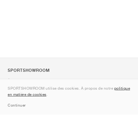
SPORTSHOWROOM
À propos de nous
SPORTSHOWROOM utilise des cookies. À propos de notre
politique
Contact
en matière de cookies
.
Sitemap
Continuer
Marques
Nike
Jordan