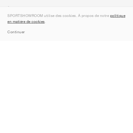
À propos de nous
SPORTSHOWROOM utilise des cookies. À propos de notre
politique
Contact
en matière de cookies
.
Sitemap
Continuer
Marques
Nike
Jordan
adidas
New Balance
ASICS
PUMA
Converse
Vans
Hoka
Salomon