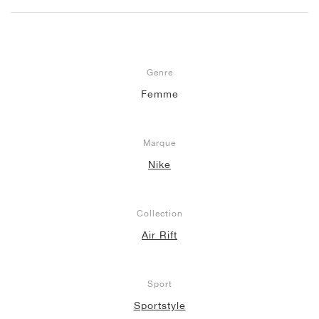
Genre
Femme
Marque
Nike
Collection
Air Rift
Sport
Sportstyle