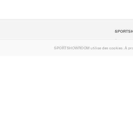
SPORTS
À propos d
SPORTSHOWROOM utilise des cookies. À pro
Contact
Sitemap