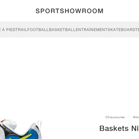
 À PIED
TRAIL
FOOTBALL
BASKETBALL
ENTRAÎNEMENT
SKATEBOARD
T
Chaussures
Nik
Baskets Ni