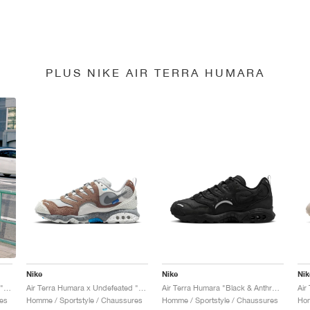
PLUS NIKE AIR TERRA HUMARA
Nike
Nike
Nik
Air Terra Humara x Undefeated "Archeo Brown"
Air Terra Humara "Black & Anthracite"
Air Terra Humara x Undefeated "Light Menta"
Homme / Sportstyle / Chaussures
Homme / Sportstyle / Chaussures
Hom
es