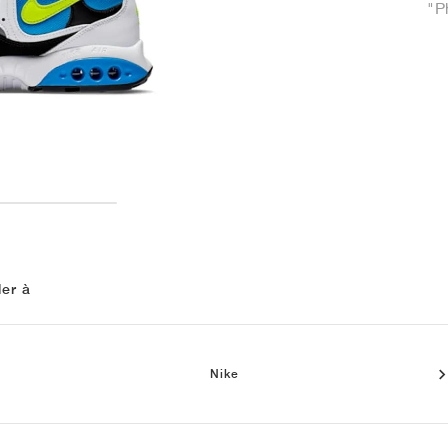
"P
ler à
Nike