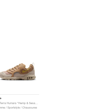
e
Air Terra Humara "Hemp & Sesame"
me / Sportstyle / Chaussures