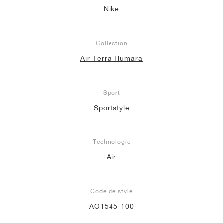
Nike
Collection
Air Terra Humara
Sport
Sportstyle
Technologie
Air
Code de style
AO1545-100