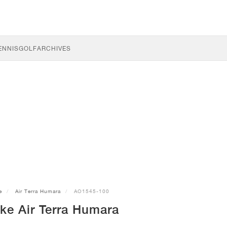
ENNIS
GOLF
ARCHIVES
e
Air Terra Humara
AO1545-100
ke Air Terra Humara