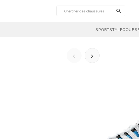
search-
btn
SPORTSTYLE
COURSE