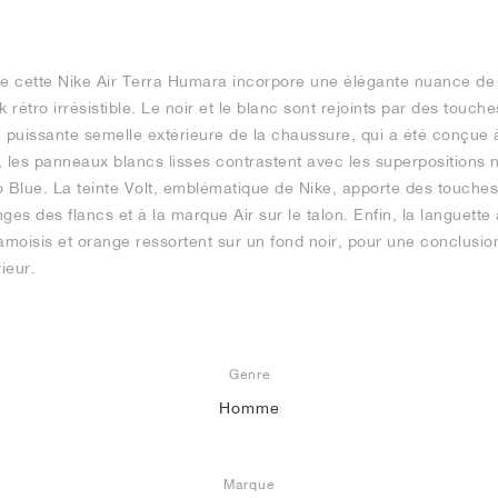
de cette Nike Air Terra Humara incorpore une élégante nuance de
 rétro irrésistible. Le noir et le blanc sont rejoints par des touche
 puissante semelle extérieure de la chaussure, qui a été conçue à l
 les panneaux blancs lisses contrastent avec les superpositions n
o Blue. La teinte Volt, emblématique de Nike, apporte des touches
es des flancs et à la marque Air sur le talon. Enfin, la languette a
amoisis et orange ressortent sur un fond noir, pour une conclusio
ieur.
Genre
Homme
Marque