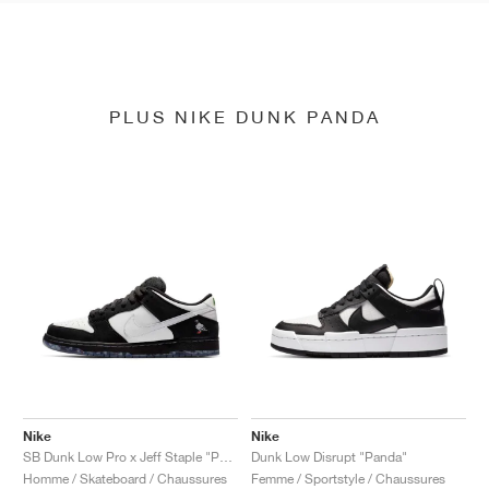
PLUS NIKE DUNK PANDA
Nike
Nike
SB Dunk Low Pro x Jeff Staple "Panda Pigeon"
Dunk Low Disrupt "Panda"
Homme / Skateboard / Chaussures
Femme / Sportstyle / Chaussures