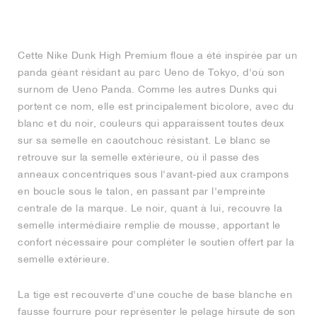
FIELD GENERAL
CRAZE
ADIRACER
MULE
471
GEL-CUMULUS 16
G.T. CUT
FORCE 58
TEKKIRA CUP
508
JORDAN
KILLSHOT 2
MOTO 2K
ITALIA
LEGACY 312
ALLERDALE
G.T. FUTURE
PS8
ALOHA SUPER
600
Cette Nike Dunk High Premium floue a été inspirée par un
panda géant résidant au parc Ueno de Tokyo, d'où son
TOTAL 90
PHENOMENA
FORUM
JUMPMAN JACK
2000
VERTEBRAE
808
surnom de Ueno Panda. Comme les autres Dunks qui
portent ce nom, elle est principalement bicolore, avec du
AVA ROVER
1000
HAMBURG
204L
AIR MAX 95
933
blanc et du noir, couleurs qui apparaissent toutes deux
sur sa semelle en caoutchouc résistant. Le blanc se
MIND
860V2
retrouve sur la semelle extérieure, où il passe des
anneaux concentriques sous l'avant-pied aux crampons
en boucle sous le talon, en passant par l'empreinte
AIR RIFT
centrale de la marque. Le noir, quant à lui, recouvre la
semelle intermédiaire remplie de mousse, apportant le
confort nécessaire pour compléter le soutien offert par la
semelle extérieure.
La tige est recouverte d'une couche de base blanche en
fausse fourrure pour représenter le pelage hirsute de son