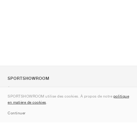
SPORTSHOWROOM
À propos de nous
SPORTSHOWROOM utilise des cookies. À propos de notre
politique
Contact
en matière de cookies
.
Sitemap
Continuer
Marques
Nike