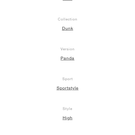
Collection
Dunk
Version
Panda
Sport
Sportstyle
Style
High