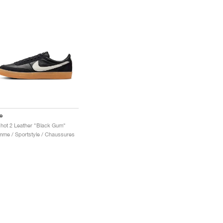
e
lshot 2 Leather "Black Gum"
me / Sportstyle / Chaussures