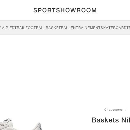
 À PIED
TRAIL
FOOTBALL
BASKETBALL
ENTRAÎNEMENT
SKATEBOARD
T
Chaussures
Baskets Nik