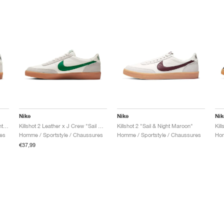
Nike
Nike
Nik
Killshot 2 Leather "Sail & Midnight Navy"
Killshot 2 Leather x J Crew "Sail & Lucid Green"
Killshot 2 "Sail & Night Maroon"
Kil
es
Homme / Sportstyle / Chaussures
Homme / Sportstyle / Chaussures
Hom
€37,99