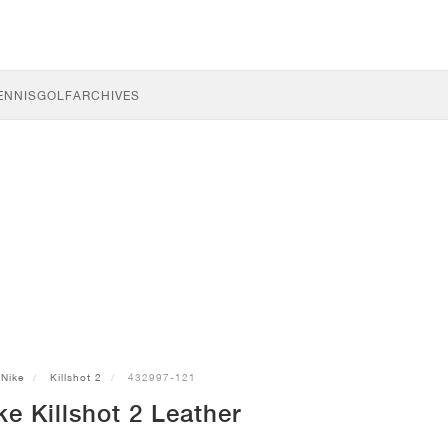
ENNIS
GOLF
ARCHIVES
Nike
Killshot 2
432997-121
e Killshot 2 Leather