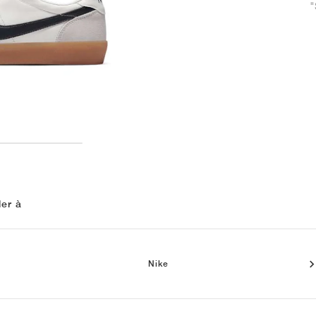
"
ler à
Nike