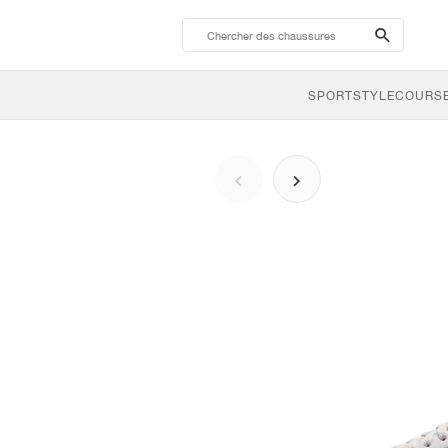
search-
btn
SPORTSTYLE
COURSE