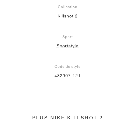
Collection
Killshot 2
Sport
Sportstyle
Code de style
432997-121
PLUS NIKE KILLSHOT 2