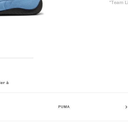
"Team Li
ler à
PUMA