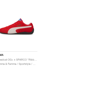
MA
Speedcat OG+ x SPARCO "Ribbon Red"
Homme & Femme / Sportstyle / Chaussures