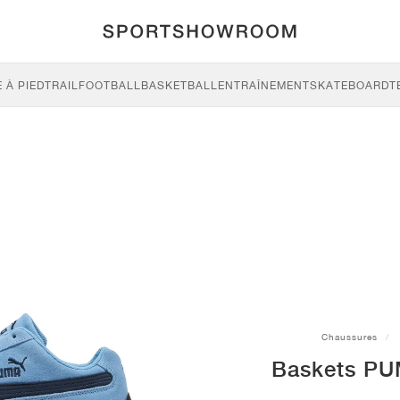
 À PIED
TRAIL
FOOTBALL
BASKETBALL
ENTRAÎNEMENT
SKATEBOARD
T
Chaussures
Baskets PU