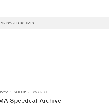
ENNIS
GOLF
ARCHIVES
PUMA
Speedcat
398847-01
MA Speedcat Archive