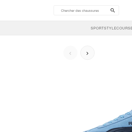
search-
btn
SPORTSTYLE
COURSE