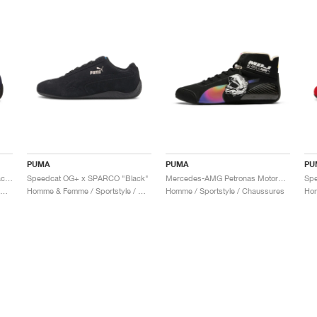
PUMA
PUMA
PU
Speedcat OG+ x SPARCO "Peacoat"
Speedcat OG+ x SPARCO "Black"
Mercedes-AMG Petronas Motorsport Speedcat Pro x Mad Dog Jones "Miami"
omme & Femme / Sportstyle / Chaussures
Homme & Femme / Sportstyle / Chaussures
Homme / Sportstyle / Chaussures