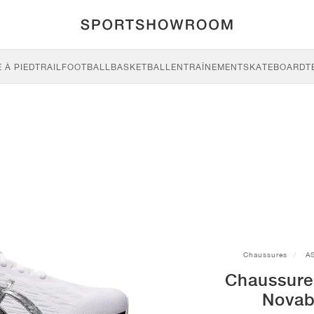
 À PIED
TRAIL
FOOTBALL
BASKETBALL
ENTRAÎNEMENT
SKATEBOARD
T
Chaussures
A
Chaussure
Novab