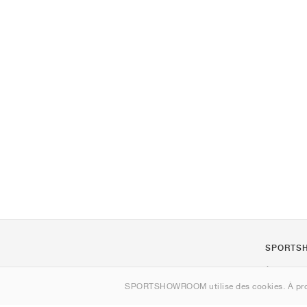
SPORTS
À propos d
SPORTSHOWROOM utilise des cookies. À pro
Contact