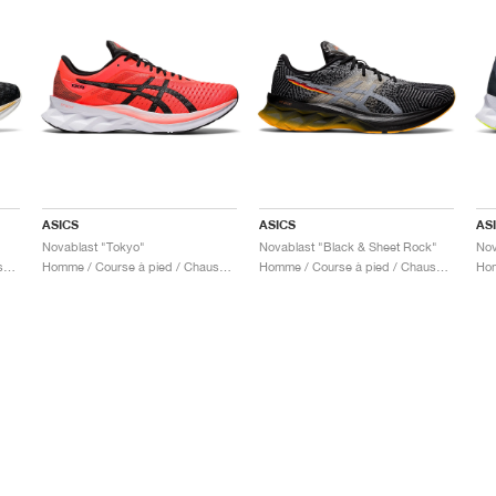
ASICS
ASICS
AS
Novablast "Tokyo"
Novablast "Black & Sheet Rock"
Nov
Homme / Course à pied / Chaussures
Homme / Course à pied / Chaussures
Homme / Course à pied / Chaussures