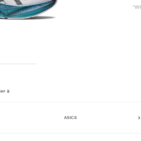
"Wh
ler à
ASICS