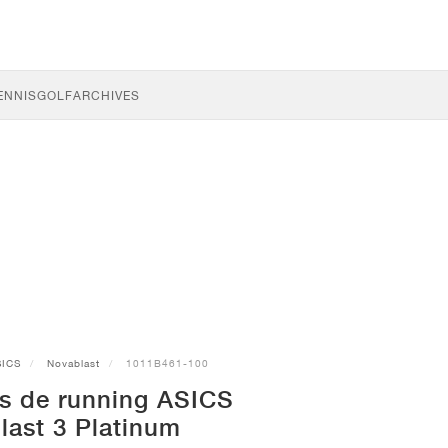
ENNIS
GOLF
ARCHIVES
SICS
Novablast
1011B461-100
s de running ASICS
last 3 Platinum