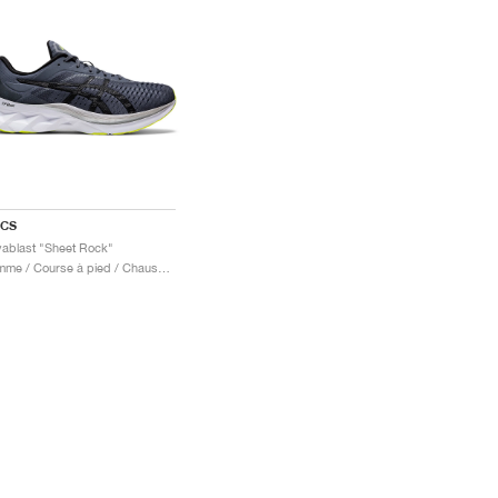
ICS
ablast "Sheet Rock"
Homme / Course à pied / Chaussures