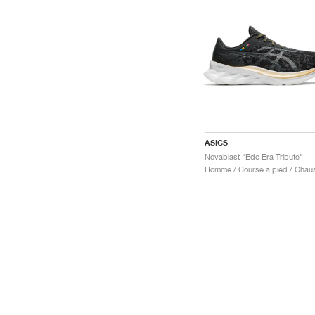
ASICS
Novablast "Edo Era Tribute"