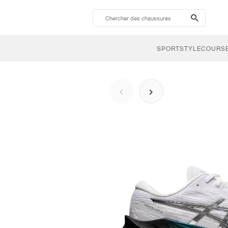
search-
btn
SPORTSTYLE
COURSE