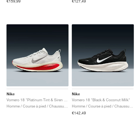
€159,99
€127,49
Nike
Nike
Vomero 18 "Platinum Tint & Siren Red"
Vomero 18 "Black & Coconut Milk"
Homme / Course à pied / Chaussures
Homme / Course à pied / Chaussures
€142,49