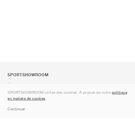
SPORTSHOWROOM
À propos de nous
SPORTSHOWROOM utilise des cookies. À propos de notre
politique
Contact
en matière de cookies
.
Sitemap
Continuer
Marques
Nike