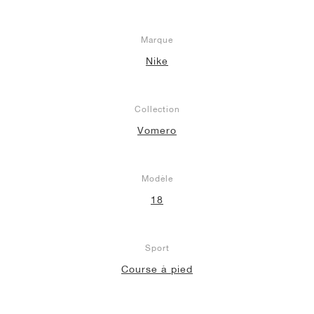
Marque
Nike
Collection
Vomero
Modèle
18
Sport
Course à pied