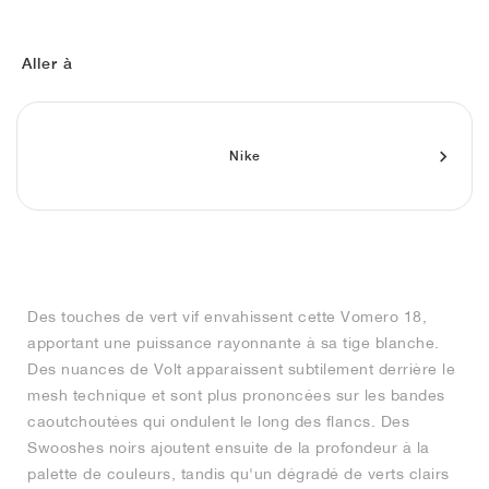
FIELD GENERAL
CRAZE
ADIRACER
MULE
471
GEL-CUMULUS 16
G.T. CUT
FORCE 58
TEKKIRA CUP
508
JORDAN
KILLSHOT 2
MOTO 2K
ITALIA
LEGACY 312
ALLERDALE
G.T. FUTURE
PS8
ALOHA SUPER
600
Aller à
TOTAL 90
PHENOMENA
FORUM
JUMPMAN JACK
2000
VERTEBRAE
808
Nike
AVA ROVER
1000
HAMBURG
204L
AIR MAX 95
933
MIND
860V2
AIR RIFT
Des touches de vert vif envahissent cette Vomero 18,
apportant une puissance rayonnante à sa tige blanche.
Des nuances de Volt apparaissent subtilement derrière le
mesh technique et sont plus prononcées sur les bandes
caoutchoutées qui ondulent le long des flancs. Des
Swooshes noirs ajoutent ensuite de la profondeur à la
palette de couleurs, tandis qu'un dégradé de verts clairs