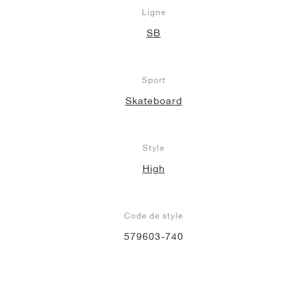
Ligne
SB
Sport
Skateboard
Style
High
Code de style
579603-740