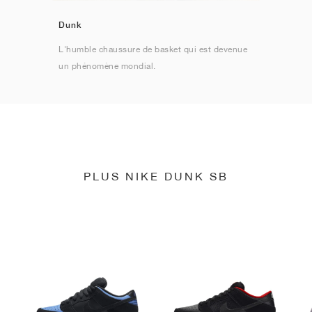
Dunk
L'humble chaussure de basket qui est devenue
un phénomène mondial.
PLUS NIKE DUNK SB