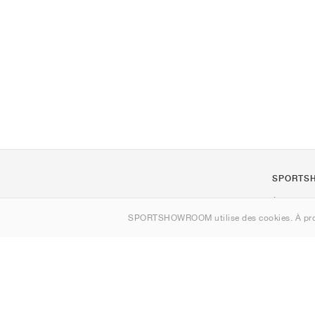
SPORTS
À propos d
SPORTSHOWROOM utilise des cookies. À pro
Contact
Sitemap