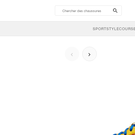
search-
btn
SPORTSTYLE
COURSE