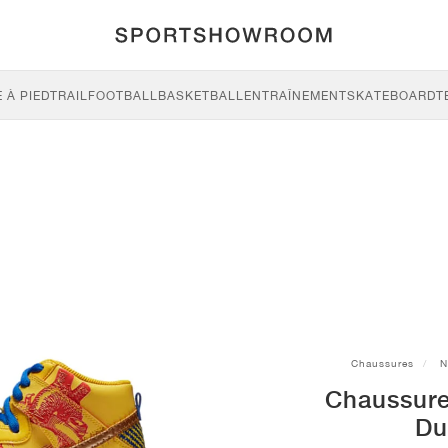
 À PIED
TRAIL
FOOTBALL
BASKETBALL
ENTRAÎNEMENT
SKATEBOARD
T
Chaussures
N
Chaussure
Du