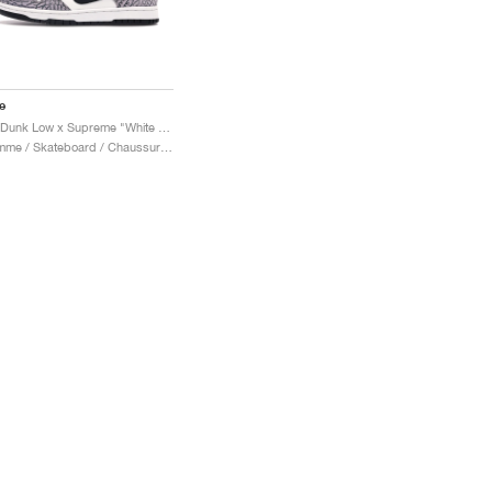
e
SB Dunk Low x Supreme "White Cement"
Homme / Skateboard / Chaussures