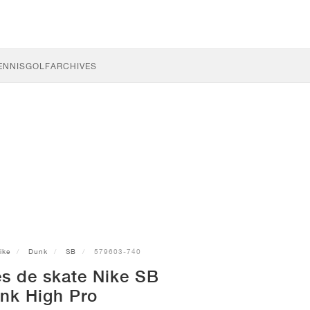
ENNIS
GOLF
ARCHIVES
ike
Dunk
SB
579603-740
s de skate Nike SB
nk High Pro