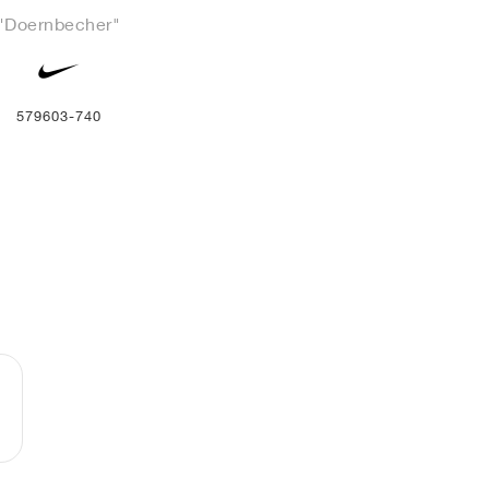
"Doernbecher"
579603-740