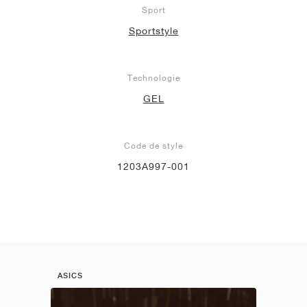
Sport
Sportstyle
Technologie
GEL
Code de style
1203A997-001
ASICS