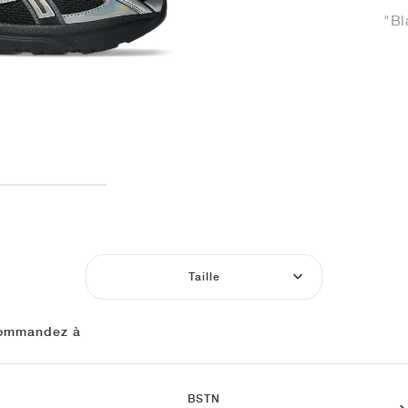
"Bl
Taille
ommandez à
BSTN