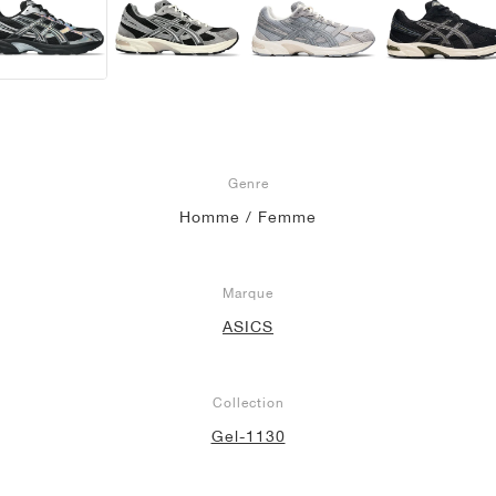
Genre
Homme / Femme
Marque
ASICS
Collection
Gel-1130