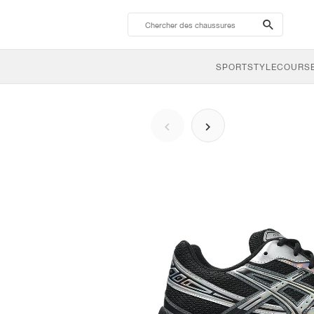
search-
btn
SPORTSTYLE
COURSE