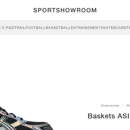
 À PIED
TRAIL
FOOTBALL
BASKETBALL
ENTRAÎNEMENT
SKATEBOARD
T
Chaussures
A
Baskets ASI