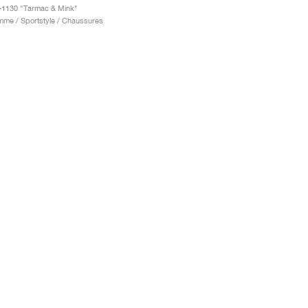
-1130 "Tarmac & Mink"
me / Sportstyle / Chaussures