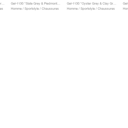
Gel-1130 "Feather Grey & Oyster Grey"
Gel-1130 "Slate Grey & Piedmont Grey"
Gel-1130 "Oyster Grey & Clay Grey"
Gel
es
Homme / Sportstyle / Chaussures
Homme / Sportstyle / Chaussures
Hom