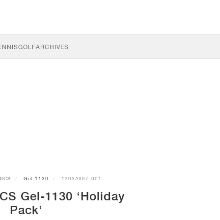
ENNIS
GOLF
ARCHIVES
SICS
Gel-1130
1203A997-001
CS Gel-1130 ‘Holiday
Pack’