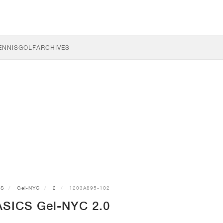
ENNIS
GOLF
ARCHIVES
CS
Gel-NYC
2
1203A895-102
ASICS Gel-NYC 2.0