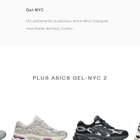
Gel-NYC
Un partenariat audacieux entre deux marques
mondiales de haut niveau.
PLUS ASICS GEL-NYC 2