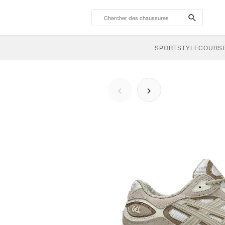
search-
btn
SPORTSTYLE
COURSE