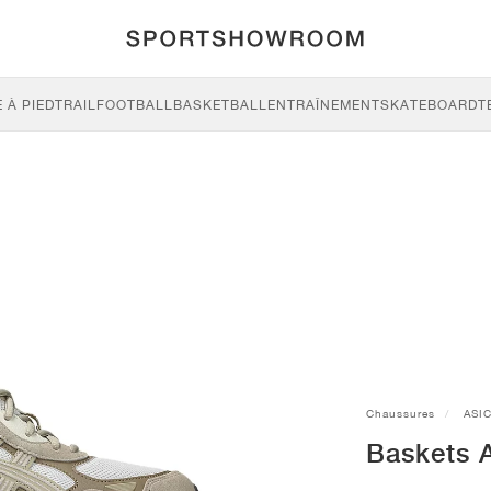
 À PIED
TRAIL
FOOTBALL
BASKETBALL
ENTRAÎNEMENT
SKATEBOARD
T
Chaussures
ASI
Baskets 