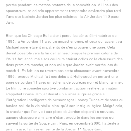
portée pendant les matchs restants de la compétition. À l'insu des
spectateurs, ce coloris apparemment temporaire deviendra plus tard
l'une des baskets Jordan les plus célèbres : la Air Jordan 11 Space
Jam.
Bien que les Chicago Bulls aient perdu les séries éliminatoires de
1995, la Air Jordan 11 a eu un impact énorme, et ceux qui avaient vu
Michael jouer étaient impatients de s'en procurer une paire. Cela
devint possible vers la fin de l'année, lorsque le premier coloris de
l'AJ11 fut lancé, mais ses couleurs étaient celles de la chaussure des
deux premiers matchs, et non celle que Jordan avait portée lors du
match 4. En fait, on ne reverra pas cette chaussure avant novembre
1996, lorsque Michael fait ses débuts à Hollywood en portant une
paire de Jordan 11 avec un schéma de couleurs noir et blanc familier.
Le film, une comédie sportive combinant action réelle et animation,
s'appelait Space Jam, et devint un succès surprise grâce à
l'intégration intelligente de personnages Looney Tunes et de stars du
basket-ball de la vie réelle, ainsi qu'à son intrigue légère. Malgré cela,
la sneaker que l'on voit aux pieds de Jordan disparaît à nouveau,
aucune chaussure similaire n'étant produite dans les années qui
suivent la sortie de Space Jam. Puis, en décembre 2000, l'attente a
pris fin avec la mise en vente de la Jordan 11 Space Jam.