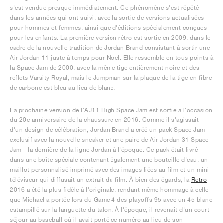
s'est vendue presque immédiatement. Ce phénomène s'est répété
dans les années qui ont suivi, avec la sortie de versions actualisées
pour hommes et femmes, ainsi que d'éditions spécialement conçues
pour les enfants. La première version rétro est sortie en 2009, dans le
cadre de la nouvelle tradition de Jordan Brand consistant à sortir une
Air Jordan 11 juste à temps pour Noël. Elle ressemble en tous points à
la Space Jam de 2000, avec la même tige entièrement noire et des
reflets Varsity Royal, mais le Jumpman sur la plaque de la tige en fibre
de carbone est bleu au lieu de blanc.
La prochaine version de l'AJ11 High Space Jam est sortie à l'occasion
du 20e anniversaire de la chaussure en 2016. Comme il s'agissait
d'un design de célébration, Jordan Brand a créé un pack Space Jam
exclusif avec la nouvelle sneaker et une paire de Air Jordan 31 Space
Jam - la dernière de la ligne Jordan à l'époque. Ce pack était livré
dans une boîte spéciale contenant également une bouteille d'eau, un
maillot personnalisé imprimé avec des images liées au film et un mini
téléviseur qui diffusait un extrait du film. À bien des égards, la
Retro
2016 a été la plus fidèle à l'originale, rendant même hommage à celle
que Michael a portée lors du Game 4 des playoffs 95 avec un 45 blanc
estampillé sur la languette du talon. À l'époque, il revenait d'un court
séjour au baseball où il avait porté ce numéro au lieu de son