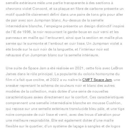
semelle extérieure mêle une partie transparente à des sections à
chevrons violet Concord, et sa plaque en fibre de carbone présente un
motif quadrillé clairement défini dans une paire de tons gris pour aller
de pair avec son Jumpman blanc. Au-dessus de la semelle
intermédiaire blanche, l'empeigne présente un design distinctif inspiré
de l'IE de 1996, le noir recouvrant le garde-boue en cuir verni et les
panneaux en maille qui l'entourent, ainsi que la section en maille plus
serrée qui le surmonte et l'embout en cuir lisse. Un Jumpman violet a
été brodé sur le cuir noir de la languette, et l'intérieur noir est
rehaussé d'un Jumpman blanc sur la semelle intérieure.
Une suite de Space Jam a été réalisée en 2021, cette fois avec LeBron
James dans le rôle principal. La popularité du coloris homonyme du
film n'a fait que croître, et 2022 a vu naître la
CMFT Space Jam
, une
sneaker reprenant le schéma de couleurs noir et blanc des autres
modèles de la collection, mais dotée d'une série de nouvelles
caractéristiques axées directement sur le confort. Ces caractéristiques
comprennent une semelle intermédiaire blanche en mousse Cushlon,
qui repose sur une semelle extérieure translucide bleu pâle, et une tige
noire composée de cuir lisse et verni, avec des trous d'aération pour
une meilleure respirabilité. Elle est également dotée d'une maille
flexible sur le quartier, d'un système de laçage à sangles et de logos