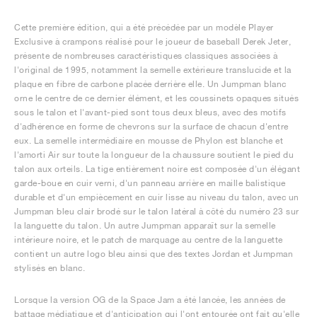
Cette première édition, qui a été précédée par un modèle Player
Exclusive à crampons réalisé pour le joueur de baseball Derek Jeter,
présente de nombreuses caractéristiques classiques associées à
l'original de 1995, notamment la semelle extérieure translucide et la
plaque en fibre de carbone placée derrière elle. Un Jumpman blanc
orne le centre de ce dernier élément, et les coussinets opaques situés
sous le talon et l'avant-pied sont tous deux bleus, avec des motifs
d'adhérence en forme de chevrons sur la surface de chacun d'entre
eux. La semelle intermédiaire en mousse de Phylon est blanche et
l'amorti Air sur toute la longueur de la chaussure soutient le pied du
talon aux orteils. La tige entièrement noire est composée d'un élégant
garde-boue en cuir verni, d'un panneau arrière en maille balistique
durable et d'un empiècement en cuir lisse au niveau du talon, avec un
Jumpman bleu clair brodé sur le talon latéral à côté du numéro 23 sur
la languette du talon. Un autre Jumpman apparaît sur la semelle
intérieure noire, et le patch de marquage au centre de la languette
contient un autre logo bleu ainsi que des textes Jordan et Jumpman
stylisés en blanc.
Lorsque la version OG de la Space Jam a été lancée, les années de
battage médiatique et d'anticipation qui l'ont entourée ont fait qu'elle