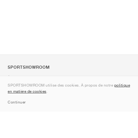
SPORTSHOWROOM
À propos de nous
SPORTSHOWROOM utilise des cookies. À propos de notre
politique
Contact
en matière de cookies
.
Sitemap
Continuer
Marques
Nike
Jordan