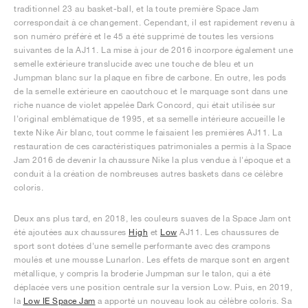
traditionnel 23 au basket-ball, et la toute première Space Jam
correspondait à ce changement. Cependant, il est rapidement revenu à
son numéro préféré et le 45 a été supprimé de toutes les versions
suivantes de la AJ11. La mise à jour de 2016 incorpore également une
semelle extérieure translucide avec une touche de bleu et un
Jumpman blanc sur la plaque en fibre de carbone. En outre, les pods
de la semelle extérieure en caoutchouc et le marquage sont dans une
riche nuance de violet appelée Dark Concord, qui était utilisée sur
l'original emblématique de 1995, et sa semelle intérieure accueille le
texte Nike Air blanc, tout comme le faisaient les premières AJ11. La
restauration de ces caractéristiques patrimoniales a permis à la Space
Jam 2016 de devenir la chaussure Nike la plus vendue à l'époque et a
conduit à la création de nombreuses autres baskets dans ce célèbre
coloris.
Deux ans plus tard, en 2018, les couleurs suaves de la Space Jam ont
été ajoutées aux chaussures
High
et
Low
AJ11. Les chaussures de
sport sont dotées d'une semelle performante avec des crampons
moulés et une mousse Lunarlon. Les effets de marque sont en argent
métallique, y compris la broderie Jumpman sur le talon, qui a été
déplacée vers une position centrale sur la version Low. Puis, en 2019,
la
Low IE Space Jam
a apporté un nouveau look au célèbre coloris. Sa