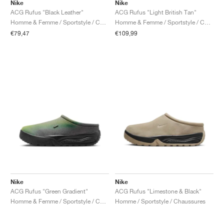
FIELD GENERAL
CRAZE
ADIRACER
MULE
471
GEL-CUMULUS 16
G.T. CUT
FORCE 58
TEKKIRA CUP
508
JORDAN
Nike
Nike
ACG Rufus "Black Leather"
ACG Rufus "Light British Tan"
Homme & Femme / Sportstyle / Chaussures
Homme & Femme / Sportstyle / Chaussures
KILLSHOT 2
MOTO 2K
ITALIA
LEGACY 312
ALLERDALE
G.T. FUTURE
PS8
ALOHA SUPER
600
€79,47
€109,99
TOTAL 90
PHENOMENA
FORUM
JUMPMAN JACK
2000
VERTEBRAE
808
AVA ROVER
1000
HAMBURG
204L
AIR MAX 95
933
MIND
860V2
AIR RIFT
Nike
Nike
ACG Rufus "Green Gradient"
ACG Rufus "Limestone & Black"
Homme & Femme / Sportstyle / Chaussures
Homme / Sportstyle / Chaussures