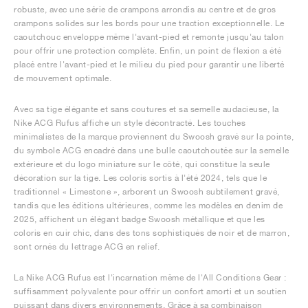
robuste, avec une série de crampons arrondis au centre et de gros
crampons solides sur les bords pour une traction exceptionnelle. Le
caoutchouc enveloppe même l'avant-pied et remonte jusqu'au talon
pour offrir une protection complète. Enfin, un point de flexion a été
placé entre l'avant-pied et le milieu du pied pour garantir une liberté
de mouvement optimale.
Avec sa tige élégante et sans coutures et sa semelle audacieuse, la
Nike ACG Rufus affiche un style décontracté. Les touches
minimalistes de la marque proviennent du Swoosh gravé sur la pointe,
du symbole ACG encadré dans une bulle caoutchoutée sur la semelle
extérieure et du logo miniature sur le côté, qui constitue la seule
décoration sur la tige. Les coloris sortis à l'été 2024, tels que le
traditionnel « Limestone », arborent un Swoosh subtilement gravé,
tandis que les éditions ultérieures, comme les modèles en denim de
2025, affichent un élégant badge Swoosh métallique et que les
coloris en cuir chic, dans des tons sophistiqués de noir et de marron,
sont ornés du lettrage ACG en relief.
La Nike ACG Rufus est l'incarnation même de l'All Conditions Gear :
suffisamment polyvalente pour offrir un confort amorti et un soutien
puissant dans divers environnements. Grâce à sa combinaison