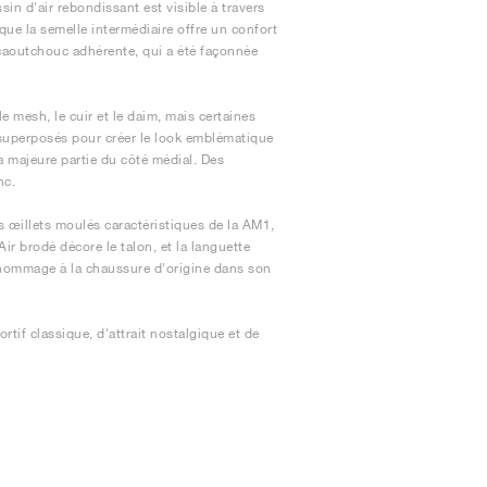
in d'air rebondissant est visible à travers
que la semelle intermédiaire offre un confort
 caoutchouc adhérente, qui a été façonnée
e mesh, le cuir et le daim, mais certaines
é superposés pour créer le look emblématique
a majeure partie du côté médial. Des
nc.
es œillets moulés caractéristiques de la AM1,
ir brodé décore le talon, et la languette
 hommage à la chaussure d'origine dans son
tif classique, d'attrait nostalgique et de