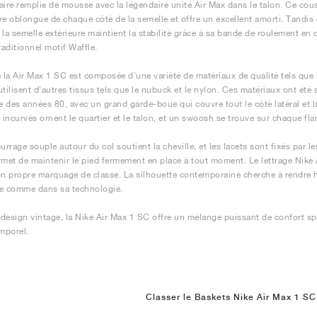
aire remplie de mousse avec la légendaire unité Air Max dans le talon. Ce couss
re oblongue de chaque côté de la semelle et offre un excellent amorti. Tandis 
 la semelle extérieure maintient la stabilité grâce à sa bande de roulement en
raditionnel motif Waffle.
e la Air Max 1 SC est composée d'une variété de matériaux de qualité tels que l
utilisent d'autres tissus tels que le nubuck et le nylon. Ces matériaux ont ét
 des années 80, avec un grand garde-boue qui couvre tout le côté latéral et l
incurvés ornent le quartier et le talon, et un swoosh se trouve sur chaque fla
rrage souple autour du col soutient la cheville, et les lacets sont fixés par l
rmet de maintenir le pied fermement en place à tout moment. Le lettrage Nike A
on propre marquage de classe. La silhouette contemporaine cherche à rendre
e comme dans sa technologie.
design vintage, la Nike Air Max 1 SC offre un mélange puissant de confort spor
emporel.
Classer le Baskets Nike Air Max 1 SC