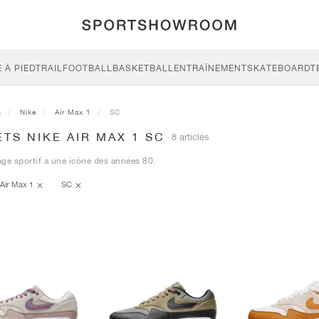
 À PIED
TRAIL
FOOTBALL
BASKETBALL
ENTRAÎNEMENT
SKATEBOARD
T
s
Nike
Air Max 1
SC
TS NIKE AIR MAX 1 SC
8 articles
e sportif à une icône des années 80.
Air Max 1
SC