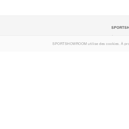
SPORTS
À propos d
SPORTSHOWROOM utilise des cookies. À pro
Contact
Sitemap