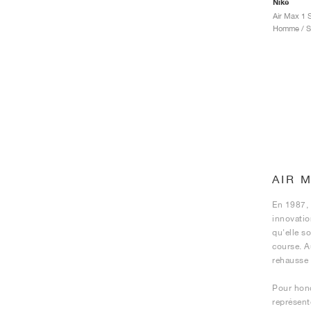
Nike
Air Max 1 
Homme / Sp
AIR 
En 1987, 
innovation
qu'elle s
course. A
rehausse 
Pour hono
représent