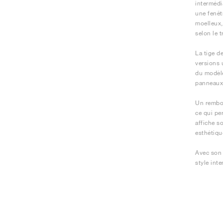
intermédi
une fenêt
moelleux,
selon le t
La tige d
versions 
du modèle
panneaux 
Un rembou
ce qui pe
affiche s
esthétiqu
Avec son 
style int