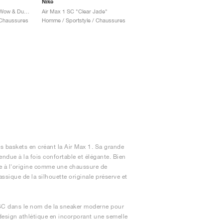
Nike
Air Max 1 SC "Cacao Wow & Dusted Clay"
Air Max 1 SC "Clear Jade"
 Chaussures
Homme / Sportstyle / Chaussures
s baskets en créant la Air Max 1. Sa grande
rendue à la fois confortable et élégante. Bien
çue à l'origine comme une chaussure de
assique de la silhouette originale préserve et
s SC dans le nom de la sneaker moderne pour
 design athlétique en incorporant une semelle