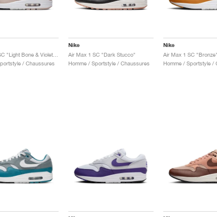
Nike
Nike
Air Max 1 SC "Light Bone & Violet Dust"
Air Max 1 SC "Dark Stucco"
Air Max 1 SC "Bronze
ortstyle / Chaussures
Homme / Sportstyle / Chaussures
Homme / Sportstyle /