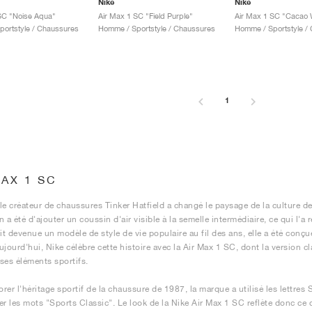
Nike
Nike
SC "Noise Aqua"
Air Max 1 SC "Field Purple"
ortstyle / Chaussures
Homme / Sportstyle / Chaussures
Homme / Sportstyle /
1
MAX 1 SC
le créateur de chaussures Tinker Hatfield a changé le paysage de la culture de
 a été d'ajouter un coussin d'air visible à la semelle intermédiaire, ce qui l'a 
oit devenue un modèle de style de vie populaire au fil des ans, elle a été con
ujourd'hui, Nike célèbre cette histoire avec la Air Max 1 SC, dont la version cl
ses éléments sportifs.
rer l'héritage sportif de la chaussure de 1987, la marque a utilisé les lettre
er les mots "Sports Classic". Le look de la Nike Air Max 1 SC reflète donc ce