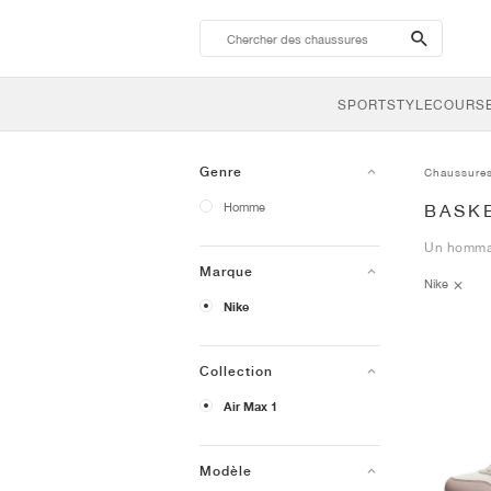
search-
btn
SPORTSTYLE
COURSE
Genre
Chaussure
Homme
BASKE
Un hommag
Marque
Nike
Nike
Collection
Air Max 1
Modèle