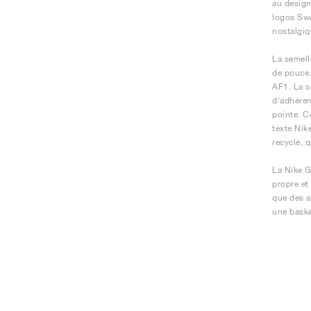
au design
logos Swo
nostalgiq
La semell
de pouce.
AF1. La s
d'adhéren
pointe. C
texte Nik
recyclé, 
La Nike G
propre et
que des a
une baske