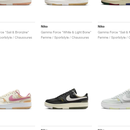
Nike
Nike
e "Sail & Bronzine"
Gamma Force "White & Light Bone"
Gamma Force "Sail & M
ortstyle / Chaussures
Femme / Sportstyle / Chaussures
Femme / Sportstyle /