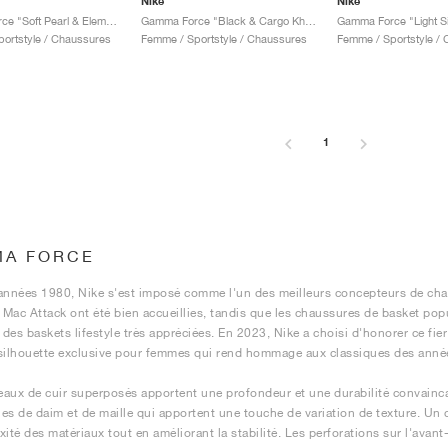
Nike
Nike
Gamma Force "Soft Pearl & Elemental Pink"
Gamma Force "Black & Cargo Khaki"
ortstyle / Chaussures
Femme / Sportstyle / Chaussures
Femme / Sportstyle /
1
A FORCE
années 1980, Nike s'est imposé comme l'un des meilleurs concepteurs de cha
Mac Attack ont été bien accueillies, tandis que les chaussures de basket pop
des baskets lifestyle très appréciées. En 2023, Nike a choisi d'honorer ce fie
silhouette exclusive pour femmes qui rend hommage aux classiques des anné
aux de cuir superposés apportent une profondeur et une durabilité convainca
es de daim et de maille qui apportent une touche de variation de texture. Un c
ité des matériaux tout en améliorant la stabilité. Les perforations sur l'avant-