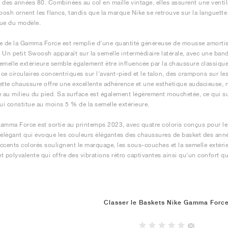
 des années 80. Combinées au col en maille vintage, elles assurent une ventila
osh ornent les flancs, tandis que la marque Nike se retrouve sur la languette e
ue du modèle.
e de la Gamma Force est remplie d'une quantité généreuse de mousse amortis
 Un petit Swoosh apparaît sur la semelle intermédiaire latérale, avec une band
emelle extérieure semble également être influencée par la chaussure classiqu
ce circulaires concentriques sur l'avant-pied et le talon, des crampons sur le
ette chaussure offre une excellente adhérence et une esthétique audacieuse,
e au milieu du pied. Sa surface est également légèrement mouchetée, ce qui s
qui constitue au moins 5 % de la semelle extérieure.
amma Force est sortie au printemps 2023, avec quatre coloris conçus pour le
 élégant qui évoque les couleurs élégantes des chaussures de basket des année
ccents colorés soulignent le marquage, les sous-couches et la semelle extérie
t polyvalente qui offre des vibrations rétro captivantes ainsi qu'un confort qu
Classer le Baskets Nike Gamma Forc
(0)