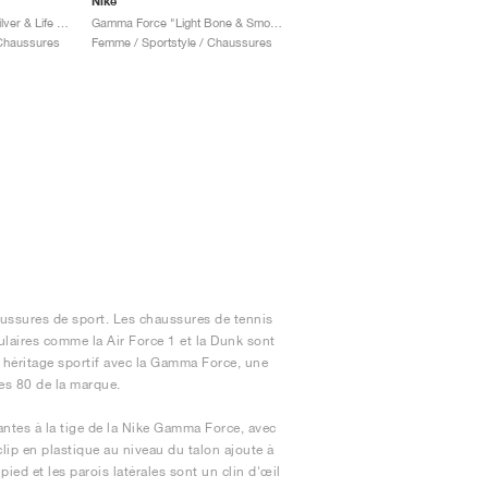
Nike
Gamma Force "Light Silver & Life Lime"
Gamma Force "Light Bone & Smokey Mauve"
 Chaussures
Femme / Sportstyle / Chaussures
ussures de sport. Les chaussures de tennis
ulaires comme la Air Force 1 et la Dunk sont
r héritage sportif avec la Gamma Force, une
es 80 de la marque.
ntes à la tige de la Nike Gamma Force, avec
lip en plastique au niveau du talon ajoute à
pied et les parois latérales sont un clin d'œil