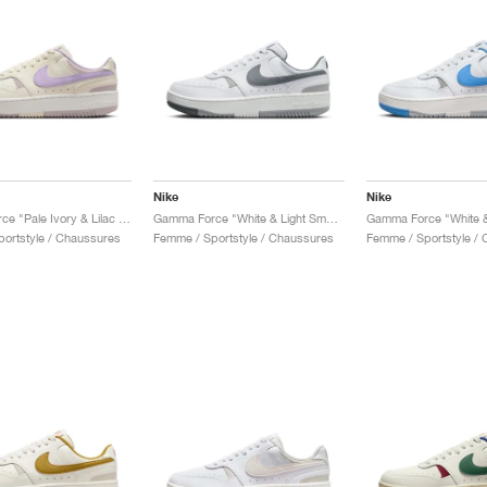
Nike
Nike
Gamma Force "Pale Ivory & Lilac Bloom"
Gamma Force "White & Light Smoke Grey"
ortstyle / Chaussures
Femme / Sportstyle / Chaussures
Femme / Sportstyle /