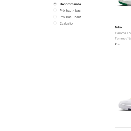
Recommandé
Prix ​​haut - bas
Prix ​​bas - haut
Évaluation
Nike
Gamma Forc
Femme / Sp
€55