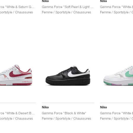
Nike
Nike
Gamma Force "White & Saturn Gold"
Gamma Force "Soft Pearl & Light Khaki"
Gamma Force "White 
ortstyle / Chaussures
Femme / Sportstyle / Chaussures
Femme / Sportstyle /
Nike
Nike
Gamma Force "White & Desert Berry"
Gamma Force "Black & White"
ortstyle / Chaussures
Femme / Sportstyle / Chaussures
Femme / Sportstyle /