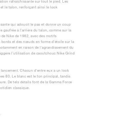
tion rafraîchissante sur tout le pied. Les
t le talon, renforçant ainsi le look
sante qui adoucit le pas et donne un coup
e gaufrée à l'arrière du talon, comme sur la
e de Nike de 1982, avec des motifs
s bords et des nœuds en forme d'étoile sur la
 notamment en raison de l'agrandissement du
uggère l'utilisation de caoutchouc Nike Grind
 lancement. Chacun d'entre eux a un look
s 80. Le blanc est le ton principal, tandis
ure. De tels détails font de la Gamma Force
otidien classique.
e