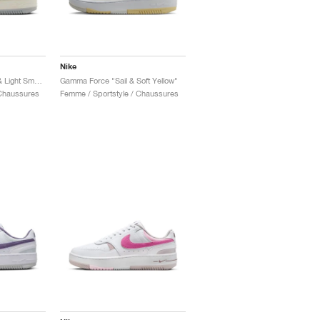
Nike
Gamma Force "White & Light Smoke Grey"
Gamma Force "Sail & Soft Yellow"
 Chaussures
Femme / Sportstyle / Chaussures