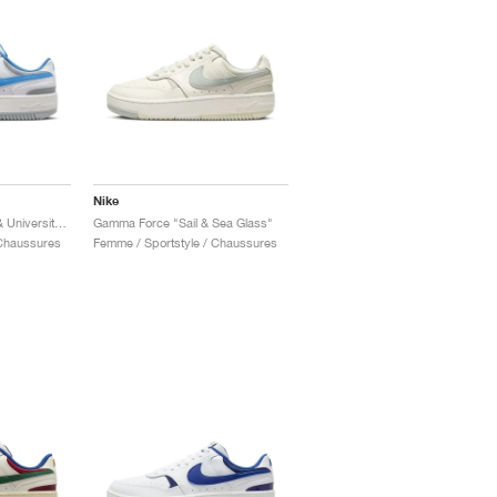
Nike
Gamma Force "White & University Blue"
Gamma Force "Sail & Sea Glass"
 Chaussures
Femme / Sportstyle / Chaussures