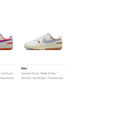
Nike
Gamma Force "White & Hot Fuchsia"
Gamma Force "White & Flax"
 Chaussures
Femme / Sportstyle / Chaussures