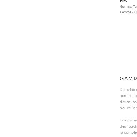
Nike
Femme / Sp
GAMM
Dans les 
comme la 
devenues 
nouvelle 
Les panne
des touch
la complex