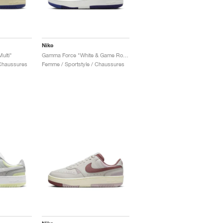
Nike
ulti"
Gamma Force "White & Game Royal"
 Chaussures
Femme / Sportstyle / Chaussures