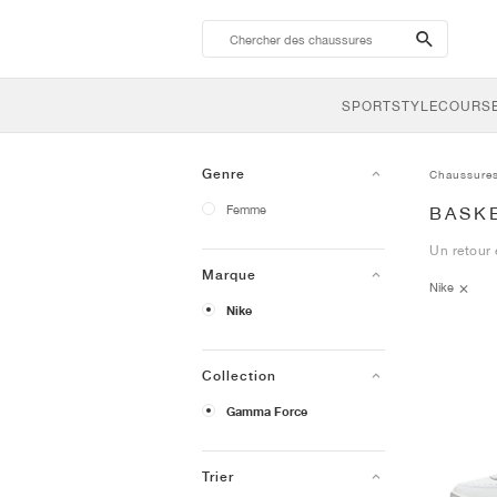
search-
btn
SPORTSTYLE
COURSE
Genre
Chaussure
Femme
BASK
Un retour 
Marque
Nike
Nike
Collection
Gamma Force
Trier