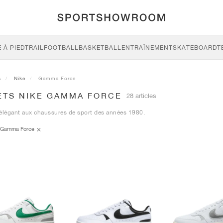
 À PIED
TRAIL
FOOTBALL
BASKETBALL
ENTRAÎNEMENT
SKATEBOARD
T
s
Nike
Gamma Force
ETS NIKE GAMMA FORCE
28 articles
élégant aux chaussures de sport des années 1980.
Gamma Force