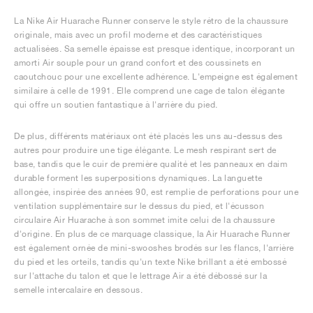
La Nike Air Huarache Runner conserve le style rétro de la chaussure
originale, mais avec un profil moderne et des caractéristiques
actualisées. Sa semelle épaisse est presque identique, incorporant un
amorti Air souple pour un grand confort et des coussinets en
caoutchouc pour une excellente adhérence. L'empeigne est également
similaire à celle de 1991. Elle comprend une cage de talon élégante
qui offre un soutien fantastique à l'arrière du pied.
De plus, différents matériaux ont été placés les uns au-dessus des
autres pour produire une tige élégante. Le mesh respirant sert de
base, tandis que le cuir de première qualité et les panneaux en daim
durable forment les superpositions dynamiques. La languette
allongée, inspirée des années 90, est remplie de perforations pour une
ventilation supplémentaire sur le dessus du pied, et l'écusson
circulaire Air Huarache à son sommet imite celui de la chaussure
d'origine. En plus de ce marquage classique, la Air Huarache Runner
est également ornée de mini-swooshes brodés sur les flancs, l'arrière
du pied et les orteils, tandis qu'un texte Nike brillant a été embossé
sur l'attache du talon et que le lettrage Air a été débossé sur la
semelle intercalaire en dessous.