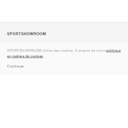
SPORTSHOWROOM
À propos de nous
SPORTSHOWROOM utilise des cookies. À propos de notre
politique
Contact
en matière de cookies
.
Sitemap
Continuer
Marques
Nike
Jordan
adidas
New Balance
ASICS