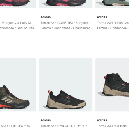
adidas
adidas
Terrex AX4 "Burgundy & Putty Mauve"
Terrex AX4 GORE-TEX "Burgundy & Putty Mauve"
andonnée / Chaussures
Femme / Randonnée / Chaussures
Femme / Randonnée /
adidas
adidas
Terrex AX4 Mid GORE-TEX "Olive Strata & Wonder Beige"
Terrex AX4 Beta COLD.RDY "Core Black & Carbon"