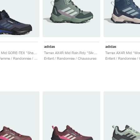
adidas
adidas
Terrex AX4 Mid GORE-TEX "Shadow Navy & Wonder Steel"
Terrex AX4R Mid Rain.Rdy "Silver Green"
Homme & Femme / Randonnée / Chaussures
Enfant / Randonnée / Chaussures
Enfant / Randonnée /