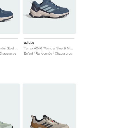
adidas
Terrex AX4R Mid "Wonder Steel & Magic Grey"
Terrex AX4R "Wonder Steel & Magic Grey"
 Chaussures
Enfant / Randonnée / Chaussures