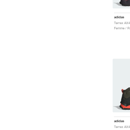
adidas
Femme / R
adidas