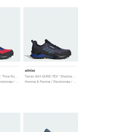
adidas
Terrex AX4 GORE-TEX "Pure Ruby & Semi Lucid Blue"
Terrex AX4 GORE-TEX "Shadow Navy & Wonder Steel"
Homme & Femme / Randonnée / Chaussures
Homme & Femme / Randonnée / Chaussures