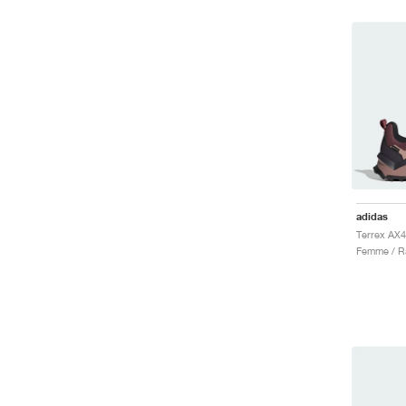
adidas
Femme / R