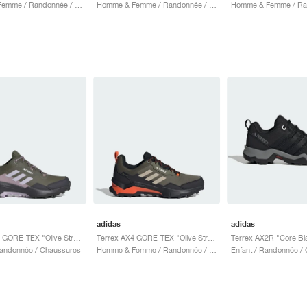
Homme & Femme / Randonnée / Chaussures
Homme & Femme / Randonnée / Chaussures
adidas
adidas
Terrex AX4 GORE-TEX "Olive Strata & Silver Dawn"
Terrex AX4 GORE-TEX "Olive Strata & Wonder Beige"
andonnée / Chaussures
Homme & Femme / Randonnée / Chaussures
Enfant / Randonnée /