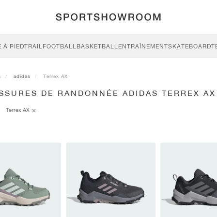
 À PIED
TRAIL
FOOTBALL
BASKETBALL
ENTRAÎNEMENT
SKATEBOARD
T
s
adidas
Terrex AX
SSURES DE RANDONNÉE ADIDAS TERREX AX
Terrex AX