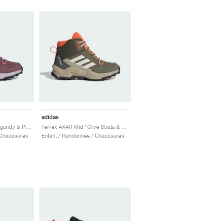
adidas
Terrex AX4R Mid "Burgundy & Pink Fusion"
Terrex AX4R Mid "Olive Strata & Semi Impact Orange"
 Chaussures
Enfant / Randonnée / Chaussures