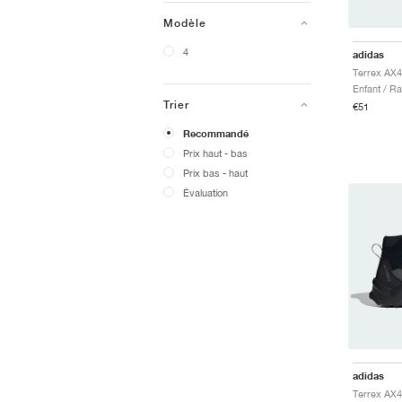
Modèle
4
adidas
Terrex AX4
Enfant / R
Trier
€51
Recommandé
Prix ​​haut - bas
Prix ​​bas - haut
Évaluation
adidas