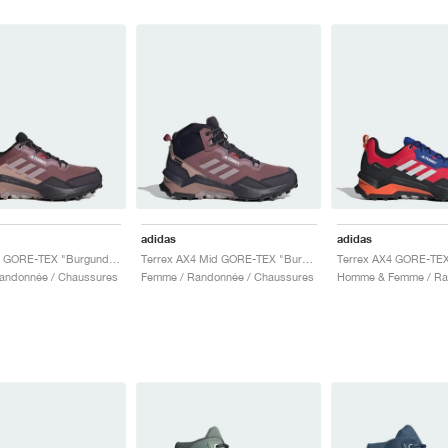
adidas
adidas
Terrex AX4 GORE-TEX "Burgundy & Preloved Fig"
Terrex AX4 Mid GORE-TEX "Burgundy & Preloved Fig"
andonnée / Chaussures
Femme / Randonnée / Chaussures