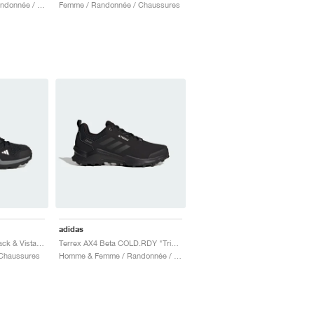
Homme & Femme / Randonnée / Chaussures
Femme / Randonnée / Chaussures
adidas
Terrex AX2R "Core Black & Vista Grey"
Terrex AX4 Beta COLD.RDY "Triple Black"
 Chaussures
Homme & Femme / Randonnée / Chaussures