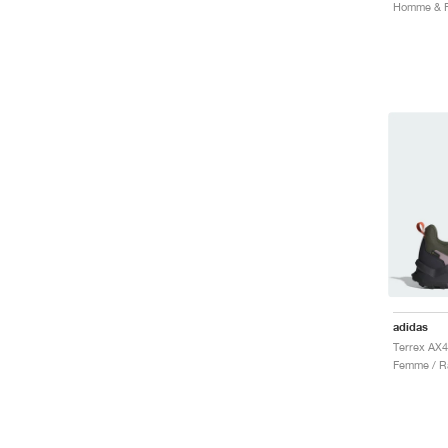
adidas
Femme / R