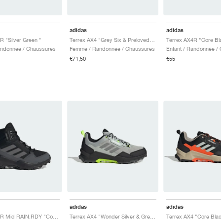
adidas
adidas
R "Silver Green "
Terrex AX4 "Grey Six & Preloved Fig"
andonnée / Chaussures
Femme / Randonnée / Chaussures
Enfant / Randonnée /
€71,50
€55
adidas
adidas
Terrex AX4R Mid RAIN.RDY "Core Black & Grey Four"
Terrex AX4 "Wonder Silver & Grey Three"