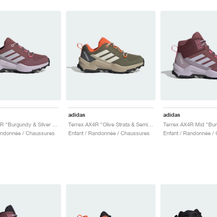
adidas
adidas
Terrex AX4R "Burgundy & Silver Dawn"
Terrex AX4R "Olive Strata & Semi Impact Orange"
andonnée / Chaussures
Enfant / Randonnée / Chaussures
Enfant / Randonnée /