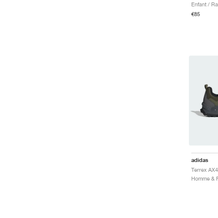
Enfant / R
€85
adidas