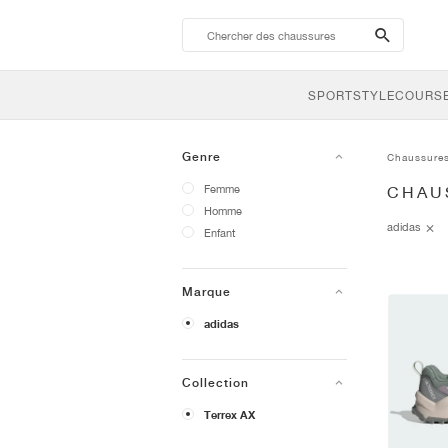
search-
btn
SPORTSTYLE
COURSE
Genre
Chaussure
Femme
CHAU
Homme
adidas
Enfant
Marque
adidas
Collection
Terrex AX