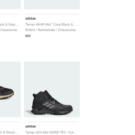
adidas
Terrex AX4R "Core Black & Grey Four"
Terrex AX4R Mid "Core Black & Grey Four"
 Chaussures
Enfant / Randonnée / Chaussures
€65
adidas
Terrex AX4 "Core Black & Wonder Silver"
Terrex AX4 Mid GORE-TEX "Core Black & Grey Three"