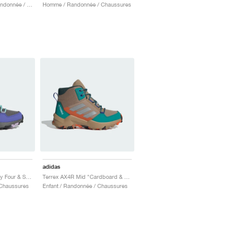
Homme & Femme / Randonnée / Chaussures
Homme / Randonnée / Chaussures
adidas
Terrex AX4R Mid "Grey Four & Semi Flash Aqua"
Terrex AX4R Mid "Cardboard & Pure Teal"
 Chaussures
Enfant / Randonnée / Chaussures