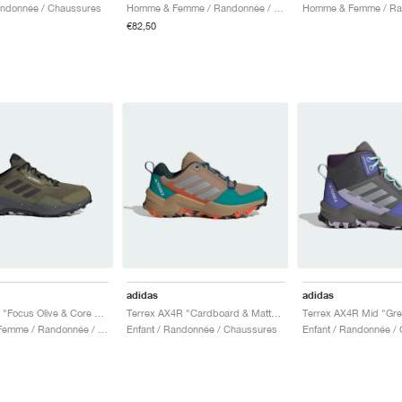
andonnée / Chaussures
Homme & Femme / Randonnée / Chaussures
€82,50
adidas
adidas
Terrex AX4 "Focus Olive & Core Black"
Terrex AX4R "Cardboard & Matte Silver"
Homme & Femme / Randonnée / Chaussures
Enfant / Randonnée / Chaussures
Enfant / Randonnée /