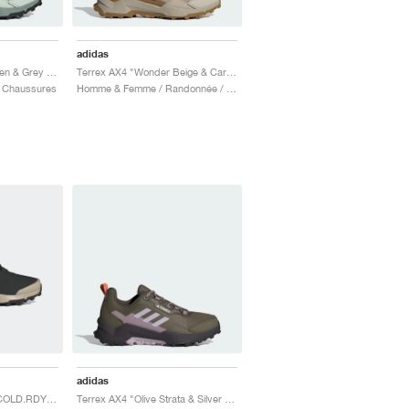
adidas
Terrex AX4 "Linen Green & Grey Four"
Terrex AX4 "Wonder Beige & Carbon"
 Chaussures
Homme & Femme / Randonnée / Chaussures
adidas
Terrex AX4 Mid Beta COLD.RDY "Core Black & Carbon"
Terrex AX4 "Olive Strata & Silver Dawn"