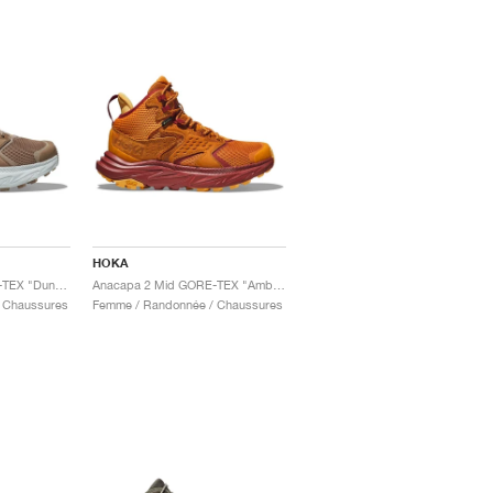
HOKA
Anacapa 2 Mid GORE-TEX "Dune & Ice Flow"
Anacapa 2 Mid GORE-TEX "Amber Haze & Sherbet"
 Chaussures
Femme / Randonnée / Chaussures