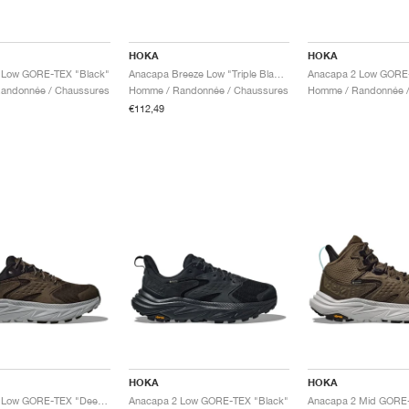
HOKA
HOKA
 Low GORE-TEX "Black"
Anacapa Breeze Low "Triple Black"
andonnée / Chaussures
Homme / Randonnée / Chaussures
Homme / Randonnée /
€112,49
HOKA
HOKA
Anacapa 2 Low GORE-TEX "Deep Umber & Stardust"
Anacapa 2 Low GORE-TEX "Black"