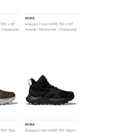
HOKA
Anacapa 2 Low GORE-TEX x WTAPS "Jet Black & Glacier Grey"
Anacapa 2 Low GORE-TEX x WTAPS "Four Leaf Clover & Glacier Grey "
 Chaussures
Homme / Randonnée / Chaussures
HOKA
Anacapa 2 Mid GORE-TEX "Deep Umber & Stardust"
Anacapa 2 Mid GORE-TEX "Black"