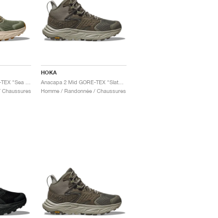
HOKA
Anacapa 2 Mid GORE-TEX "Sea Moss & Oat Milk"
Anacapa 2 Mid GORE-TEX "Slate & Barley"
 Chaussures
Homme / Randonnée / Chaussures