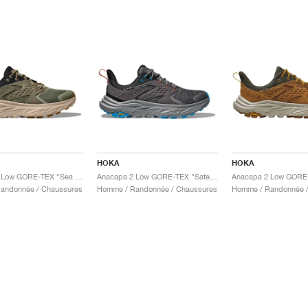
HOKA
HOKA
Anacapa 2 Low GORE-TEX "Sea Moss & Oatmeal"
Anacapa 2 Low GORE-TEX "Satellite Grey & Black"
andonnée / Chaussures
Homme / Randonnée / Chaussures
Homme / Randonnée /