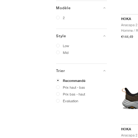
Modèle
2
HOKA
Anacapa 2
Homme / R
Style
€144,49
Low
Mid
Trier
Recommandé
Prix ​​haut - bas
Prix ​​bas - haut
Évaluation
HOKA