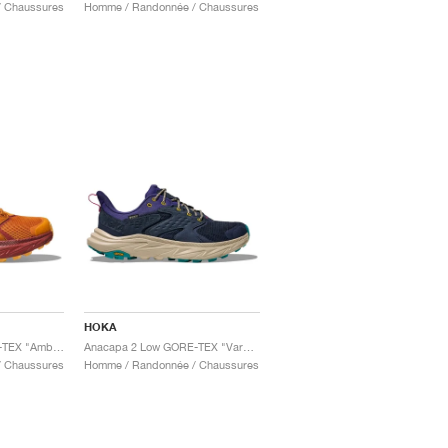
 Chaussures
Homme / Randonnée / Chaussures
HOKA
Anacapa 2 Mid GORE-TEX "Amber Haze & Sherbet"
Anacapa 2 Low GORE-TEX "Varsity Navy & Mountain Iris"
 Chaussures
Homme / Randonnée / Chaussures