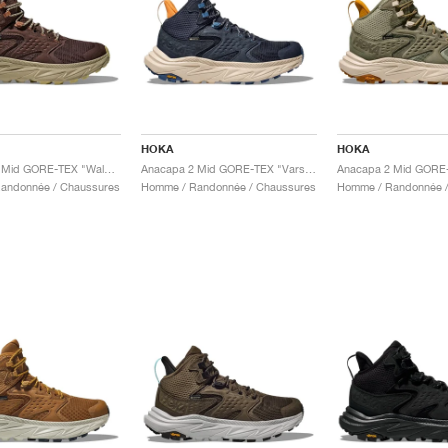
HOKA
HOKA
Anacapa 2 Mid GORE-TEX "Walnut & Oyster Mushroom"
Anacapa 2 Mid GORE-TEX "Varsity Navy & Oat Milk"
andonnée / Chaussures
Homme / Randonnée / Chaussures
Homme / Randonnée /