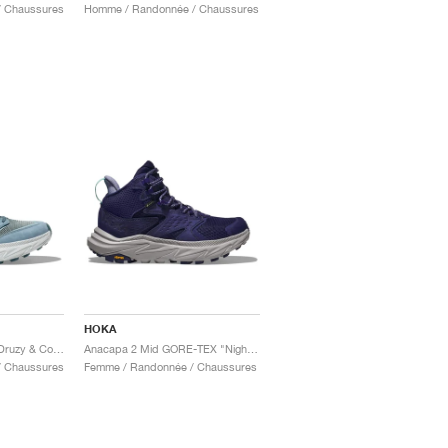
 Chaussures
Homme / Randonnée / Chaussures
HOKA
Anacapa 2 Freedom "Druzy & Cosmic Grey"
Anacapa 2 Mid GORE-TEX "Night Sky & Opal"
 Chaussures
Femme / Randonnée / Chaussures