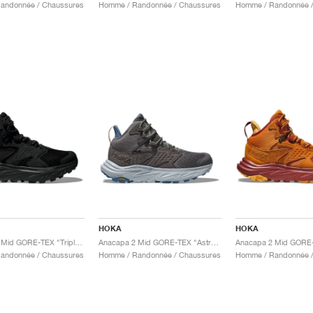
andonnée / Chaussures
Homme / Randonnée / Chaussures
Homme / Randonnée /
HOKA
HOKA
Anacapa 2 Mid GORE-TEX "Triple Black"
Anacapa 2 Mid GORE-TEX "Astral & Illusion"
andonnée / Chaussures
Homme / Randonnée / Chaussures
Homme / Randonnée /