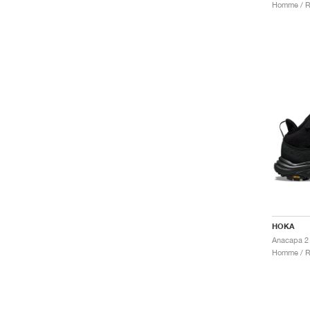
Homme / R
HOKA
Homme / R