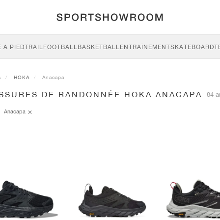
 À PIED
TRAIL
FOOTBALL
BASKETBALL
ENTRAÎNEMENT
SKATEBOARD
T
s
HOKA
Anacapa
SSURES DE RANDONNÉE HOKA ANACAPA
84 a
Anacapa