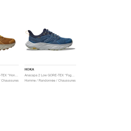
HOKA
Anacapa 2 Low GORE-TEX "Honey & Barley"
Anacapa 2 Low GORE-TEX "Foggy Night & Stardust"
 Chaussures
Homme / Randonnée / Chaussures