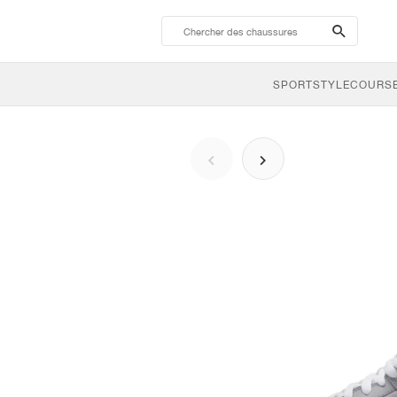
search-
btn
SPORTSTYLE
COURSE