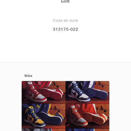
Low
Code de style
313170-022
Nike