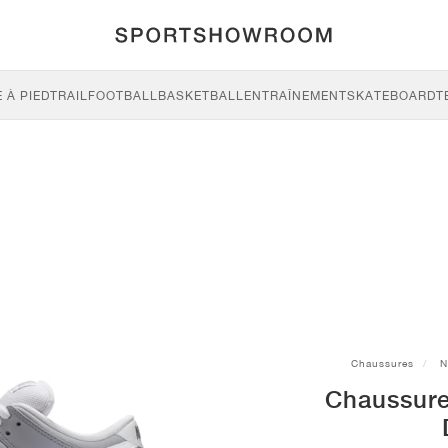
 À PIED
TRAIL
FOOTBALL
BASKETBALL
ENTRAÎNEMENT
SKATEBOARD
T
Chaussures
N
Chaussure