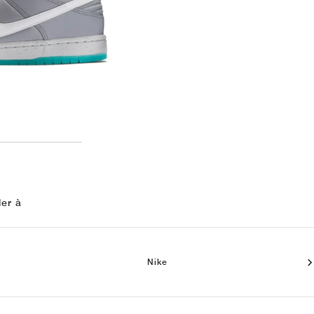
ler à
Nike