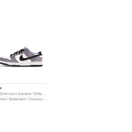
e
SB Dunk Low x Supreme "White Cement"
Homme / Skateboard / Chaussures