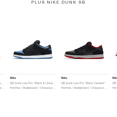
PLUS NIKE DUNK SB
Nike
Nike
Nik
SB Dunk Low x Jeff Staple "Pigeon"
SB Dunk Low Pro "Black & University Blue"
SB Dunk Low Pro "Black Cement"
Homme / Skateboard / Chaussures
Homme / Skateboard / Chaussures
Homme / Skateboard / Chaussures