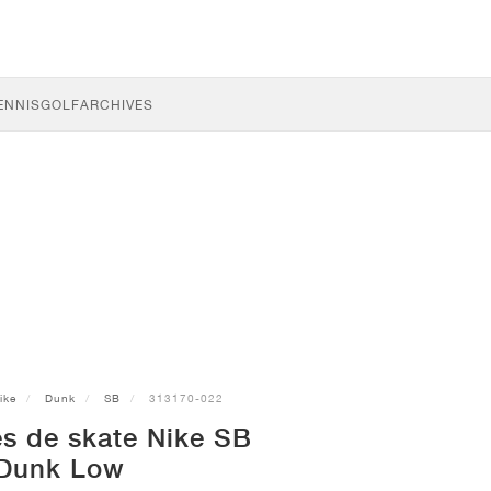
ENNIS
GOLF
ARCHIVES
ike
Dunk
SB
313170-022
s de skate Nike SB
Dunk Low