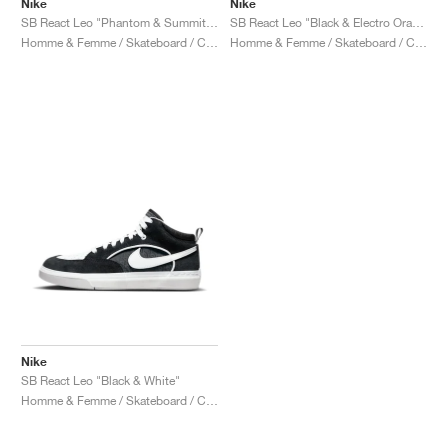
Nike
Nike
SB React Leo "Phantom & Summit White"
SB React Leo "Black & Electro Orange"
Homme & Femme / Skateboard / Chaussures
Homme & Femme / Skateboard / Chaussures
Nike
SB React Leo "Black & White"
Homme & Femme / Skateboard / Chaussures