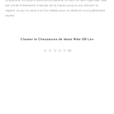
la planche. En plus d’être confortable et offrant un bon maintien, elle
est ornée d’éléments inspirés de la haute couture qui attirent le
regard, ce qui la rend à la fois idéale pour le skate et incroyablement
stylée.
Classer le Chaussures de skate Nike SB Leo
(0)