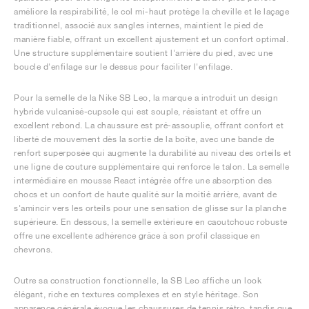
améliore la respirabilité, le col mi-haut protège la cheville et le laçage
traditionnel, associé aux sangles internes, maintient le pied de
manière fiable, offrant un excellent ajustement et un confort optimal.
Une structure supplémentaire soutient l'arrière du pied, avec une
boucle d'enfilage sur le dessus pour faciliter l'enfilage.
Pour la semelle de la Nike SB Leo, la marque a introduit un design
hybride vulcanisé-cupsole qui est souple, résistant et offre un
excellent rebond. La chaussure est pré-assouplie, offrant confort et
liberté de mouvement dès la sortie de la boîte, avec une bande de
renfort superposée qui augmente la durabilité au niveau des orteils et
une ligne de couture supplémentaire qui renforce le talon. La semelle
intermédiaire en mousse React intégrée offre une absorption des
chocs et un confort de haute qualité sur la moitié arrière, avant de
s'amincir vers les orteils pour une sensation de glisse sur la planche
supérieure. En dessous, la semelle extérieure en caoutchouc robuste
offre une excellente adhérence grâce à son profil classique en
chevrons.
Outre sa construction fonctionnelle, la SB Leo affiche un look
élégant, riche en textures complexes et en style héritage. Son
apparence générale évoque les chaussures de tennis rétro, tandis que