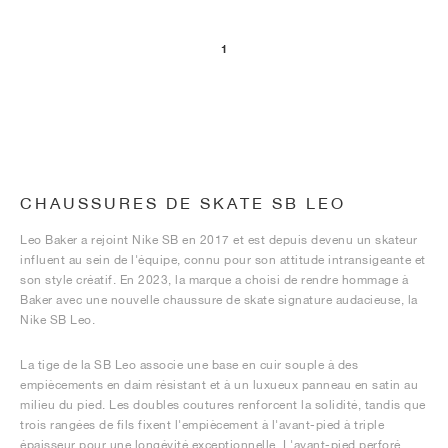
1
CHAUSSURES DE SKATE SB LEO
Leo Baker a rejoint Nike SB en 2017 et est depuis devenu un skateur
influent au sein de l'équipe, connu pour son attitude intransigeante et
son style créatif. En 2023, la marque a choisi de rendre hommage à
Baker avec une nouvelle chaussure de skate signature audacieuse, la
Nike SB Leo.
La tige de la SB Leo associe une base en cuir souple à des
empiècements en daim résistant et à un luxueux panneau en satin au
milieu du pied. Les doubles coutures renforcent la solidité, tandis que
trois rangées de fils fixent l'empiècement à l'avant-pied à triple
épaisseur pour une longévité exceptionnelle. L'avant-pied perforé