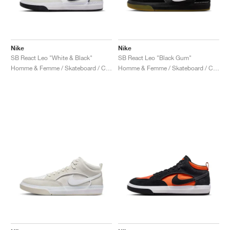
Nike
Nike
SB React Leo "White & Black"
SB React Leo "Black Gum"
Homme & Femme / Skateboard / Chaussures
Homme & Femme / Skateboard / Chaussures