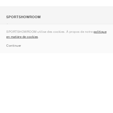
SPORTSHOWROOM
À propos de nous
SPORTSHOWROOM utilise des cookies. À propos de notre
politique
Contact
en matière de cookies
.
Sitemap
Continuer
Marques
Nike
Jordan
adidas
New Balance
ASICS
PUMA
Converse