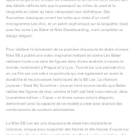
des détails raffinés tels que le passepoil au milieu du pied et la
languette en ruban au talon rehaussent son esthétique. Des
Swooshes classiques ornent les côtés aux côtés d’un motif
monogramme Leo chic, et un patch sophistiqué sur la languette, tissé
avec les noms Leo Baker et Nike Skateboarding, vient compléter ce
design élégant.
Pour célébrer le lancement de sa première chaussure de skate unisexe,
Nike SB a publié une vidéo inspirante mettant en scène Leo Baker
réalisant toute une série de figures dans divers endroits à travers le
monde, notamment à Prague et à Lyon. Tourné sur une période d’un
an, ce film est une ode à la positivité qui met également en avant la
durabilité et les prouesses techniques de la SB Leo. La chanson
joyeuse « Steal My Sunshine » joue en fond sonore tandis que Baker
réalise des figures de rêve, comme le half-cab heel nose manual, dans
la première édition « Cacao » et divers autres coloris élégants,
démontrant ainsi la capacité de ce modèle à créer avec aisance des
combinaisons de couleurs saisissantes.
La Nike SB Leo est une chaussure de skate très résistante et
inclusive, conçue pour supporter des heures et des heures d’usure sur