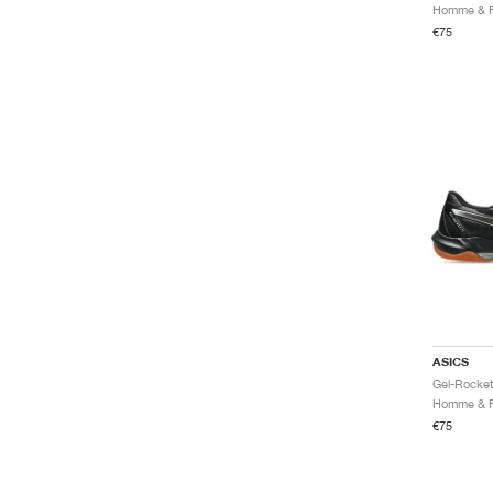
€75
ASICS
Gel-Rocket
€75