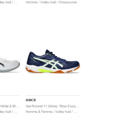
Homme & Femme / Volley-ball / Chaussures
Homme / Volley-ball / Chaussures
ASICS
Gel-Rocket 12 (Wide) "White & Black"
Gel-Rocket 11 (Wide) "Blue Expanse & Safety Yellow"
Homme & Femme / Volley-ball / Chaussures
Homme & Femme / Volley-ball / Chaussures