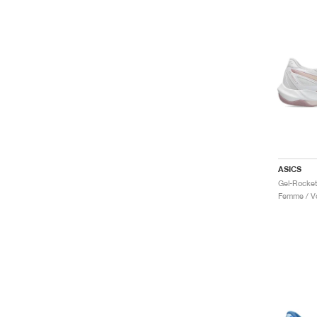
ASICS
Gel-Rocket
Femme / Vo