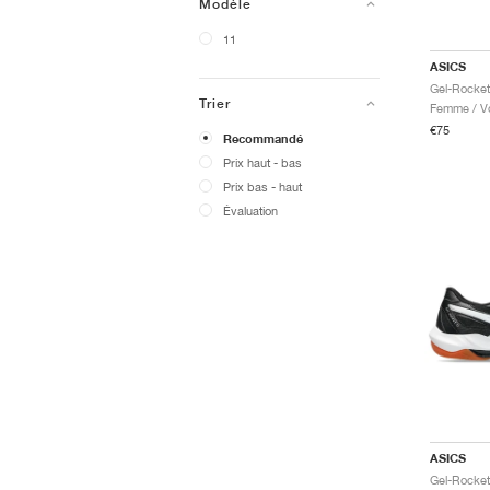
Modèle
11
ASICS
Trier
Femme / Vo
€75
Recommandé
Prix ​​haut - bas
Prix ​​bas - haut
Évaluation
ASICS
Gel-Rocket