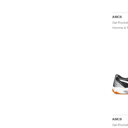
ASICS
Gel-Rocket
ASICS