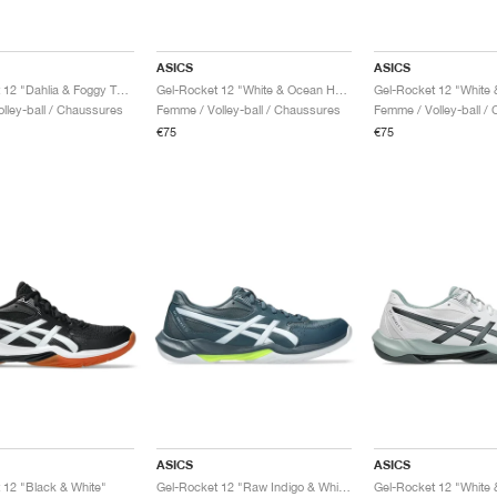
ASICS
ASICS
Gel-Rocket 12 "Dahlia & Foggy Teal"
Gel-Rocket 12 "White & Ocean Haze"
Gel-Rocket 12 "White 
lley-ball / Chaussures
Femme / Volley-ball / Chaussures
Femme / Volley-ball /
€75
€75
ASICS
ASICS
 12 "Black & White"
Gel-Rocket 12 "Raw Indigo & White"
Gel-Rocket 12 "White 