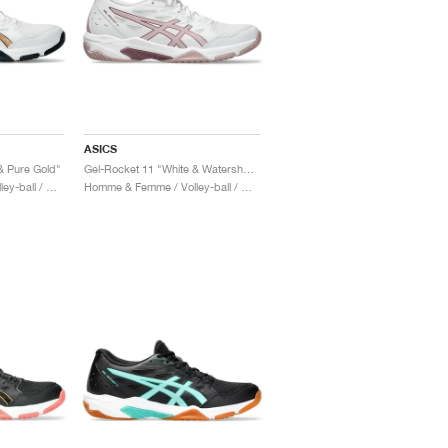
ASICS
& Pure Gold"
Gel-Rocket 11 "White & Watershed Rose"
Homme & Femme / Volley-ball / Chaussures
Homme & Femme / Volley-ball / Chaussures