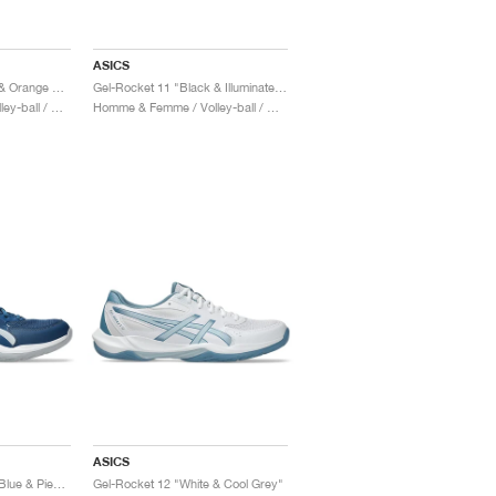
ASICS
Gel-Rocket 11 "Black & Orange Pop"
Gel-Rocket 11 "Black & Illuminate Mint"
Homme & Femme / Volley-ball / Chaussures
Homme & Femme / Volley-ball / Chaussures
ASICS
Gel-Rocket 12 "Mako Blue & Piedmont Grey"
Gel-Rocket 12 "White & Cool Grey"