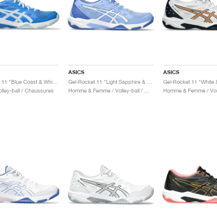
ASICS
ASICS
Gel-Rocket 11 "Blue Coast & White"
Gel-Rocket 11 "Light Sapphire & White"
Gel-Rocket 11 "White 
lley-ball / Chaussures
Homme & Femme / Volley-ball / Chaussures