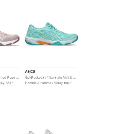
ASICS
Gel-Rocket 11 "Watershed Rose & White"
Gel-Rocket 11 "Illuminate Mint & Soothing Sea"
Homme & Femme / Volley-ball / Chaussures
Homme & Femme / Volley-ball / Chaussures