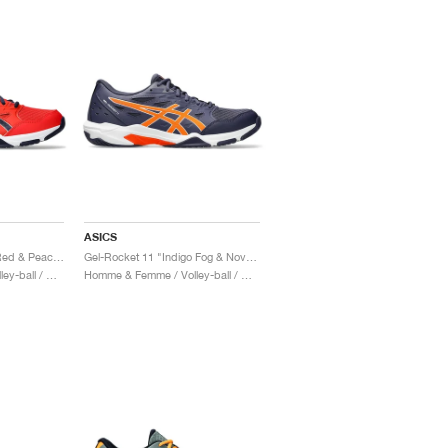
ASICS
Gel-Rocket 11 "Fiery Red & Peacoat"
Gel-Rocket 11 "Indigo Fog & Nova Orange"
Homme & Femme / Volley-ball / Chaussures
Homme & Femme / Volley-ball / Chaussures