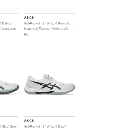
ASICS
& Dahlia"
Gel-Rocket 12 "White & Pure Silver"
 Chaussures
Homme & Femme / Volley-ball / Chaussures
€75
ASICS
& Steel Grey"
Gel-Rocket 12 "White & Black"