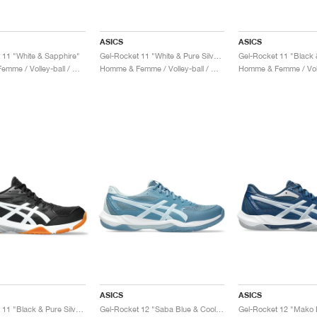
ASICS
ASICS
 11 "White & Sapphire"
Gel-Rocket 11 "White & Pure Silver"
Homme & Femme / Volley-ball / Chaussures
Homme & Femme / Volley-ball / Chaussures
ASICS
ASICS
Gel-Rocket 11 "Black & Pure Silver"
Gel-Rocket 12 "Saba Blue & Cool Grey"