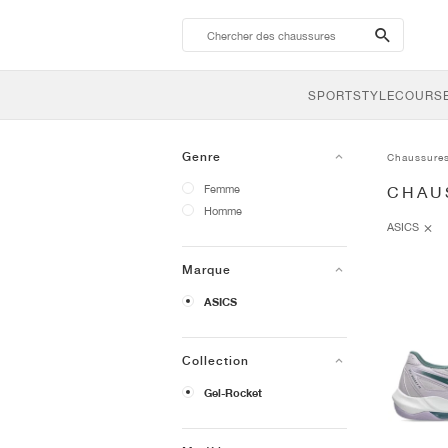
search-
btn
SPORTSTYLE
COURSE
Genre
Chaussure
Femme
CHAU
Homme
ASICS
Marque
ASICS
Collection
Gel-Rocket