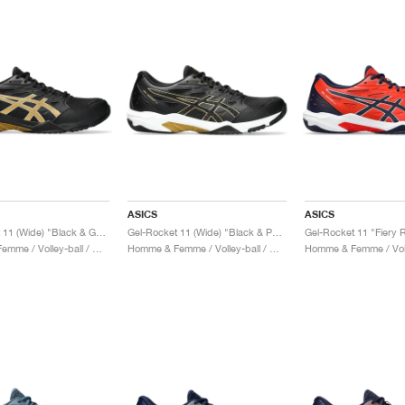
ASICS
ASICS
Gel-Rocket 11 (Wide) "Black & Gold"
Gel-Rocket 11 (Wide) "Black & Pure Gold"
Homme & Femme / Volley-ball / Chaussures
Homme & Femme / Volley-ball / Chaussures