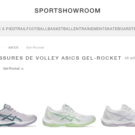
 À PIED
TRAIL
FOOTBALL
BASKETBALL
ENTRAÎNEMENT
SKATEBOARD
T
s
ASICS
Gel-Rocket
SSURES DE VOLLEY ASICS GEL-ROCKET
48 art
Gel-Rocket