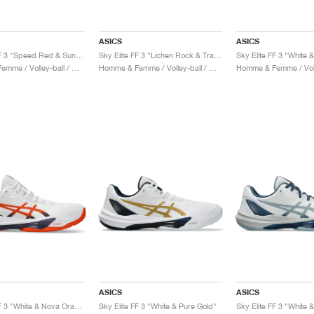
ASICS
ASICS
Sky Elite FF 3 "Speed Red & Sun Coral"
Sky Elite FF 3 "Lichen Rock & Tranquil Teal"
Homme & Femme / Volley-ball / Chaussures
Homme & Femme / Volley-ball / Chaussures
ASICS
ASICS
Sky Elite FF 3 "White & Nova Orange"
Sky Elite FF 3 "White & Pure Gold"