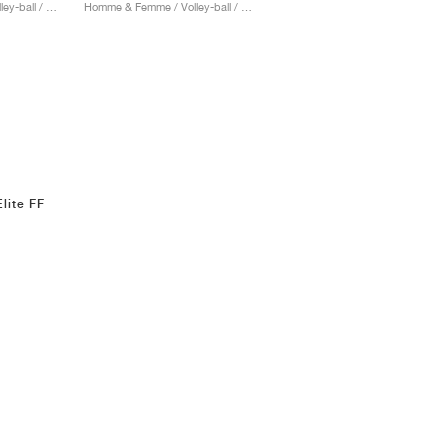
Homme & Femme / Volley-ball / Chaussures
Homme & Femme / Volley-ball / Chaussures
lite FF