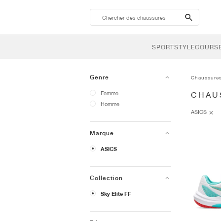
search-
btn
SPORTSTYLE
COURSE
Genre
Chaussure
Femme
CHAUS
Homme
ASICS
Marque
ASICS
Collection
Sky Elite FF