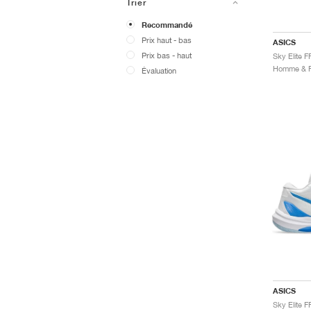
Trier
Recommandé
Prix ​​haut - bas
ASICS
Prix ​​bas - haut
Sky Elite F
Évaluation
ASICS