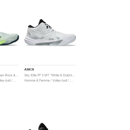
ASICS
Sky Elite FF 3 MT "Lichen Rock & Tranquil Teal"
Sky Elite FF 3 MT "White & Dolphin Grey"
Homme & Femme / Volley-ball / Chaussures
Homme & Femme / Volley-ball / Chaussures