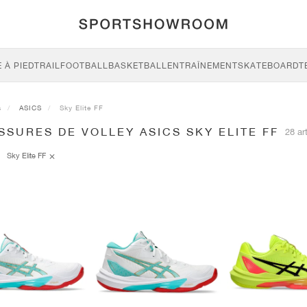
 À PIED
TRAIL
FOOTBALL
BASKETBALL
ENTRAÎNEMENT
SKATEBOARD
T
s
ASICS
Sky Elite FF
SURES DE VOLLEY ASICS SKY ELITE FF
28 ar
Sky Elite FF