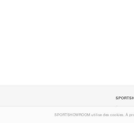
SPORTS
À propos d
SPORTSHOWROOM utilise des cookies. À pro
Contact
Sitemap