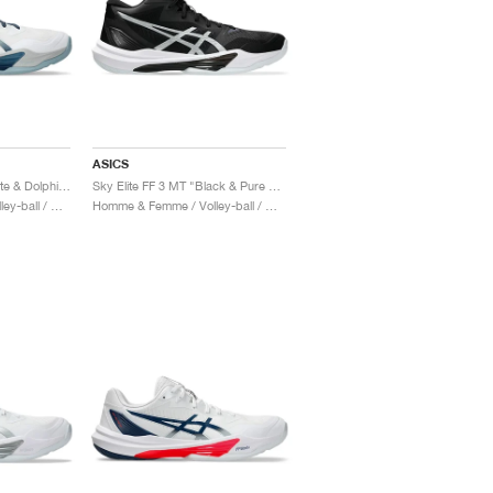
ASICS
Sky Elite FF 3 MT "White & Dolphin Grey"
Sky Elite FF 3 MT "Black & Pure Silver"
Homme & Femme / Volley-ball / Chaussures
Homme & Femme / Volley-ball / Chaussures