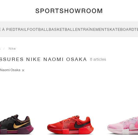
 À PIED
TRAIL
FOOTBALL
BASKETBALL
ENTRAÎNEMENT
SKATEBOARD
T
s
Nike
SSURES NIKE NAOMI OSAKA
8 articles
Naomi Osaka