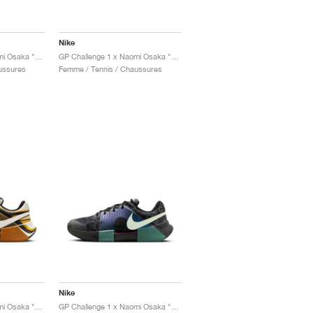
Nike
GP Challenge 1 x Naomi Osaka "Pink Foam"
GP Challenge 1 x Naomi Osaka "Sunflower"
ussures
Femme / Tennis / Chaussures
Nike
GP Challenge 1 x Naomi Osaka "Desert Ochre"
GP Challenge 1 x Naomi Osaka "Australian Open Pack"