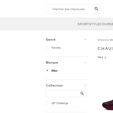
search-
btn
SPORTSTYLE
COURSE
Genre
Chaussure
Femme
CHAU
Nike
Marque
Nike
Collection
Search
GP Challenge