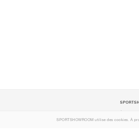
SPORTS
À propos d
SPORTSHOWROOM utilise des cookies. À pro
Contact
Sitemap