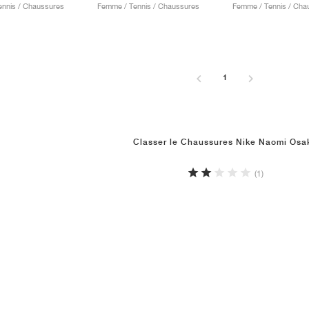
nnis / Chaussures
Femme / Tennis / Chaussures
Femme / Tennis / Cha
1
Classer le Chaussures Nike Naomi Osa
(1)