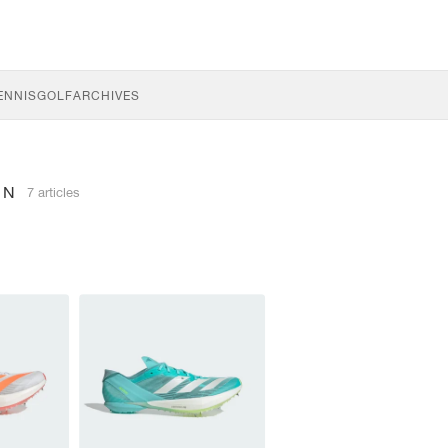
ENNIS
GOLF
ARCHIVES
ON
7 articles