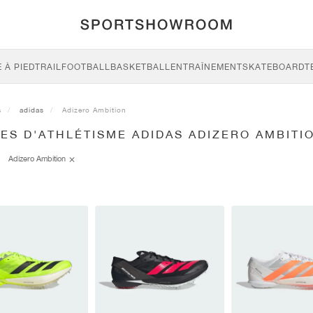
 À PIED
TRAIL
FOOTBALL
BASKETBALL
ENTRAÎNEMENT
SKATEBOARD
T
s
adidas
Adizero Ambition
ES D'ATHLÉTISME ADIDAS ADIZERO AMBITI
Adizero Ambition