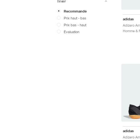
Trier
Recommandé
Prix ​​haut - bas
adidas
Prix ​​bas - haut
Évaluation
adidas