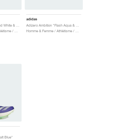
adidas
Adizero Ambition "Cloud White & Lucid Orange"
Adizero Ambition "Flash Aqua & Zero Metalic"
Homme & Femme / Athlétisme / Chaussures
Homme & Femme / Athlétisme / Chaussures
lt Blue"