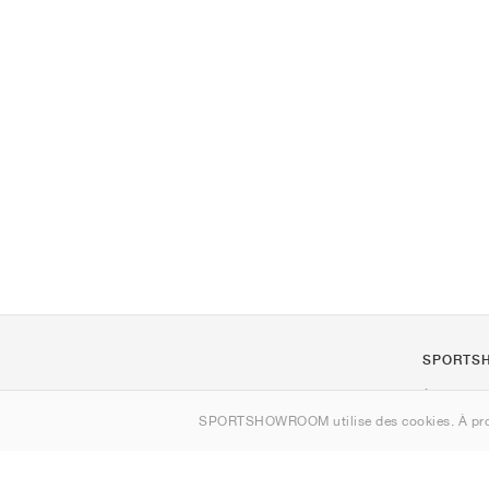
SPORTS
À propos d
SPORTSHOWROOM utilise des cookies. À pro
Contact
Sitemap