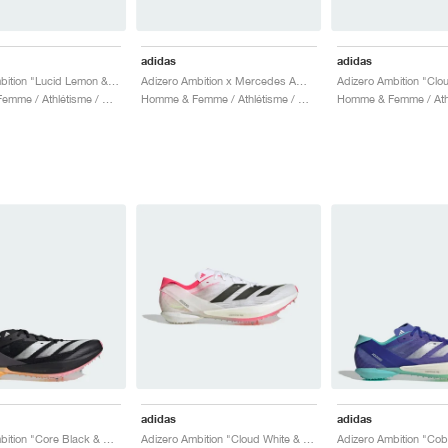
adidas
adidas
Adizero Ambition "Lucid Lemon & Core Black"
Adizero Ambition x Mercedes AMG Motorsport "Core Black & Lucid Red"
Homme & Femme / Athlétisme / Chaussures
Homme & Femme / Athlétisme / Chaussures
adidas
adidas
Adizero Ambition "Core Black & Spark"
Adizero Ambition "Cloud White & Lucid Red"
Adizero Ambition "Coba