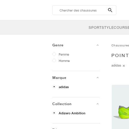
search-
btn
SPORTSTYLE
COURSE
Genre
Chaussure
Femme
POINT
Homme
adidas
Marque
adidas
Collection
Adizero Ambition