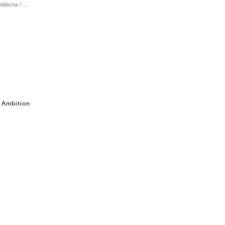
Homme & Femme / Athlétisme / Chaussures
o Ambition